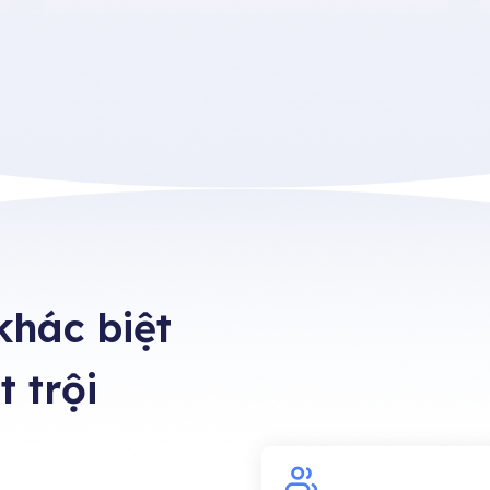
 khác biệt
t trội