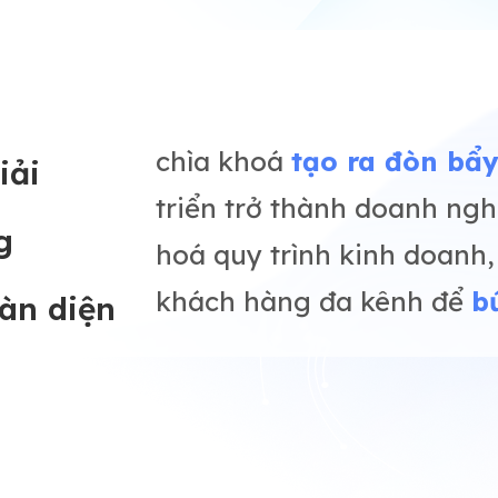
chìa khoá
tạo ra đòn bẩ
iải
triển trở thành doanh ngh
g
hoá quy trình kinh doanh
khách hàng đa kênh để
b
àn diện