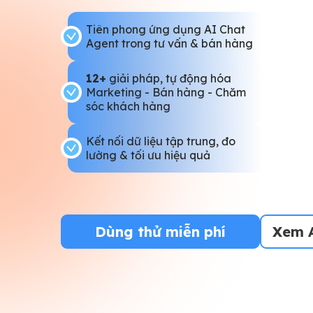
Tiên phong ứng dụng AI Chat
Agent trong tư vấn & bán hàng
12+
giải pháp, tự động hóa
Marketing - Bán hàng - Chăm
sóc khách hàng
Kết nối dữ liệu tập trung, đo
lường & tối ưu hiệu quả
Dùng thử miễn phí
Xem A