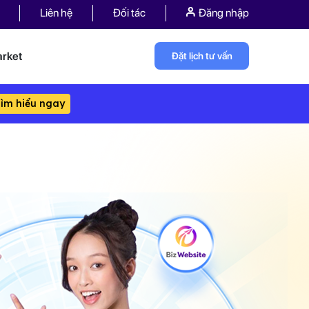
Liên hệ
Đối tác
Đăng nhập
rket
Đặt lịch tư vấn
ìm hiểu ngay