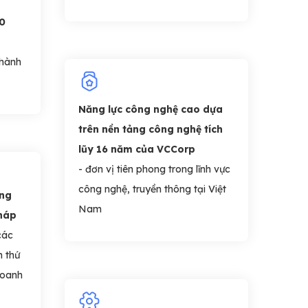
00
 hành
Năng lực công nghệ cao dựa
trên nền tảng công nghệ tích
lũy 16 năm của VCCorp
- đơn vị tiên phong trong lĩnh vực
công nghệ, truyền thông tại Việt
ồng
Nam
pháp
ác
n thứ
doanh