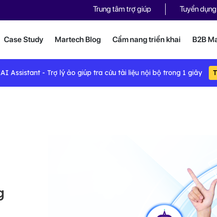
Trung tâm trợ giúp
Tuyển dụng
Case Study
Martech Blog
Cẩm nang triển khai
B2B Ma
I Assistant - Trợ lý ảo giúp tra cứu tài liệu nội bộ trong 1 giây
T
g