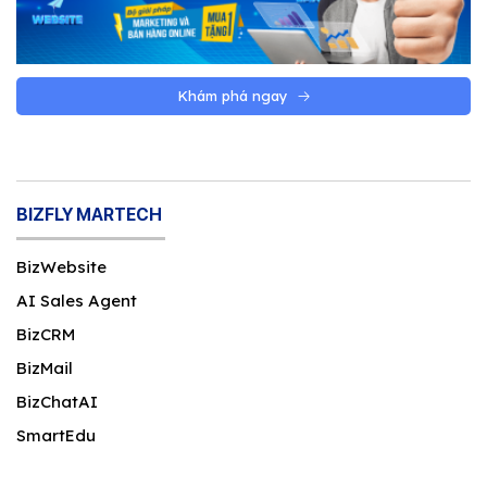
Khám phá ngay
BIZFLY MARTECH
BizWebsite
AI Sales Agent
BizCRM
BizMail
BizChatAI
SmartEdu