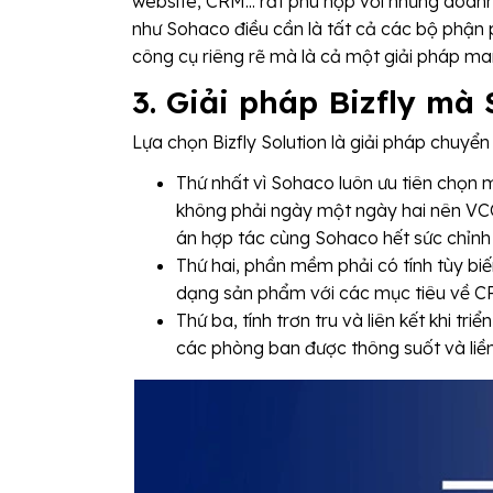
website, CRM... rất phù hợp với những doanh
như Sohaco điều cần là tất cả các bộ phận ph
công cụ riêng rẽ mà là cả một giải pháp man
3. Giải pháp Bizfly mà
Lựa chọn Bizfly Solution là giải pháp chuyển
Thứ nhất vì Sohaco luôn ưu tiên chọn mộ
không phải ngày một ngày hai nên VCCo
án hợp tác cùng Sohaco hết sức chỉnh
Thứ hai, phần mềm phải có tính tùy bi
dạng sản phẩm với các mục tiêu về CR
Thứ ba, tính trơn tru và liên kết khi tr
các phòng ban được thông suốt và liề