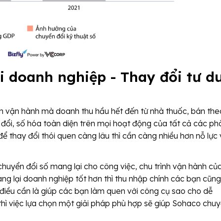
i doanh nghiệp - Thay đổi tư d
ch vận hành mà doanh thu hầu hết đến từ nhà thuốc, bán the
 đổi, số hóa toàn diện trên mọi hoạt động của tất cả các p
ể thay đổi thói quen càng lâu thì cần càng nhiều hơn nỗ lực
 chuyển đổi số mang lại cho công việc, chu trình vận hành củ
ang lại doanh nghiệp tốt hơn thì thu nhập chính các bạn cũng
i, điều cần là giúp các bạn làm quen với công cụ sao cho dễ
thì việc lựa chọn một giải pháp phù hợp sẽ giúp Sohaco chu