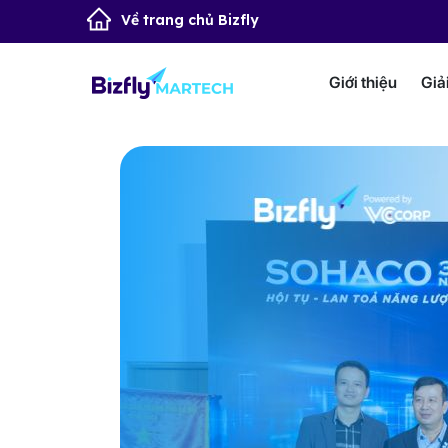
Về trang chủ Bizfly
Giới thiệu
Giả