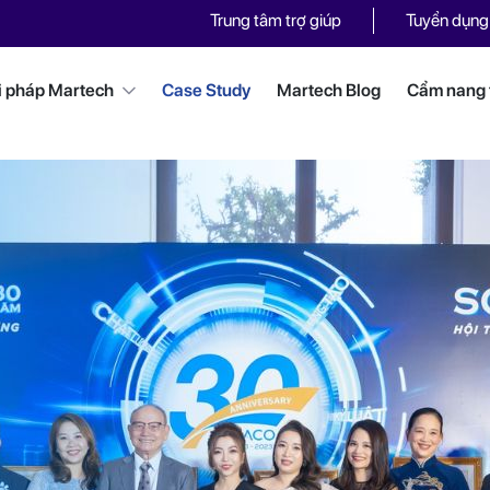
Trung tâm trợ giúp
Tuyển dụng
i pháp Martech
Case Study
Martech Blog
Cẩm nang t