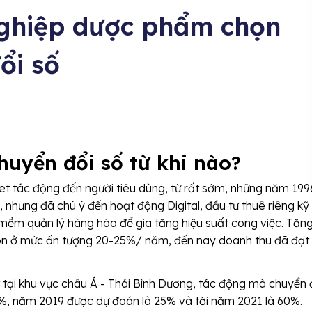
ghiệp dược phẩm chọn
ổi số
huyển đổi số từ khi nào?
net tác động đến người tiêu dùng, từ rất sớm, những năm 199
nhưng đã chú ý đến hoạt động Digital, đầu tư thuê riêng kỹ
 mềm quản lý hàng hóa để gia tăng hiệu suất công việc. Tăn
ôn ở mức ấn tượng 20-25%/ năm, đến nay doanh thu đã đạt
tại khu vực châu Á - Thái Bình Dương, tác động mà chuyển 
%, năm 2019 được dự đoán là 25% và tới năm 2021 là 60%.