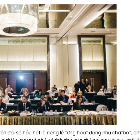
ển đổi số hầu hết là riêng lẻ từng hoạt động như chatbot, em