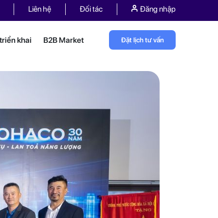
Liên hệ
Đối tác
Đăng nhập
riển khai
B2B Market
Đặt lịch tư vấn