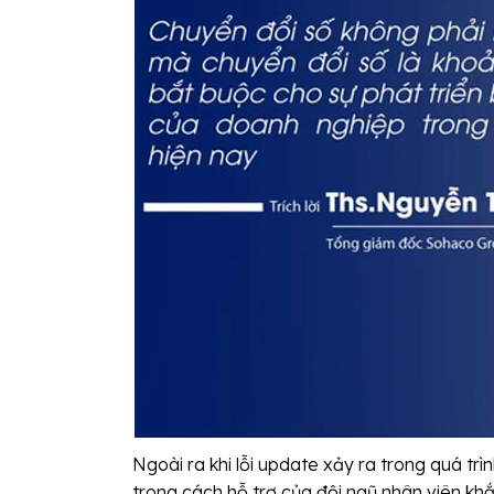
Ngoài ra khi lỗi update xảy ra trong quá trì
trong cách hỗ trợ của đội ngũ nhân viên kh