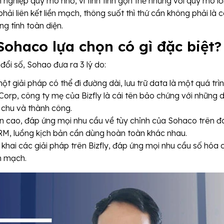
 nghiệp quy mô nhỏ, vì tính tinh gọn thế nhưng với quy mô l
ải liên kết liền mạch, thông suốt thì thứ cần không phải là 
g tính toàn diện.
 Sohaco lựa chọn có gì đặc biệt?
 đổi số, Sohao đưa ra 3 lý do:
t giải pháp có thể đi đường dài, lưu trữ data là một quá trìn
rp, công ty mẹ của Bizfly là cái tên bảo chứng với những 
 chu và thành công.
ến cao, đáp ứng mọi nhu cầu về tùy chỉnh của Sohaco trên đ
M, luồng kịch bản cần dùng hoàn toàn khác nhau.
iển khai các giải pháp trên Bizfly, đáp ứng mọi nhu cầu số hóa 
n mạch.