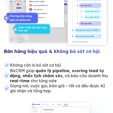
Bán hàng hiệu quả & không bỏ sót cơ hội
Không còn lo bỏ sót cơ hội.
BizCRM giúp
quản lý pipeline, scoring lead tự
động, nhắc lịch chăm sóc
, và báo cáo doanh thu
real-time
cho từng sale
Giọng nói, cuộc gọi, báo giá – tất cả đều được AI
ghi nhận và tổng hợp.