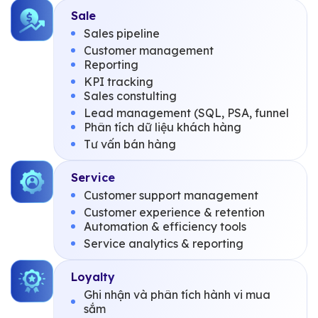
Sale
Sales pipeline
Customer management
Reporting
KPI tracking
Sales constulting
Lead management (SQL, PSA, funnel
Phân tích dữ liệu khách hàng
Tư vấn bán hàng
Service
Customer support management
Customer experience & retention
Automation & efficiency tools
Service analytics & reporting
Loyalty
Ghi nhận và phân tích hành vi mua
sắm