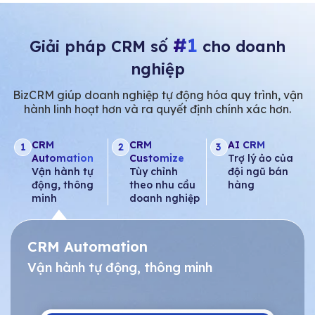
#1
Giải pháp CRM số
cho doanh
nghiệp
BizCRM giúp doanh nghiệp tự động hóa quy trình, vận
hành linh hoạt hơn và ra quyết định chính xác hơn.
CRM
CRM
AI CRM
1
2
3
Automation
Customize
Trợ lý ảo của
Vận hành tự
Tùy chỉnh
đội ngũ bán
động, thông
theo nhu cầu
hàng
minh
doanh nghiệp
CRM Automation
Vận hành tự động, thông minh