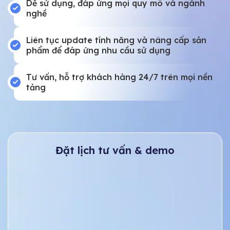
Dễ sử dụng, đáp ứng mọi quy mô và ngành
nghề
Liên tục update tính năng và nâng cấp sản
phẩm để đáp ứng nhu cầu sử dụng
Tư vấn, hỗ trợ khách hàng 24/7 trên mọi nền
tảng
Đặt lịch tư vấn & demo