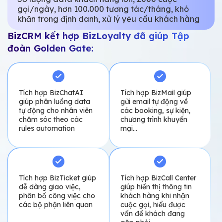
gọi/ngày, hơn 100.000 tương tác/tháng, khó
khăn trong định danh, xử lý yêu cầu khách hàng
BizCRM kết hợp BizLoyalty đã giúp Tập
đoàn Golden Gate:
Tích hợp BizChatAI
Tích hợp BizMail giúp
giúp phân luồng data
gửi email tự động về
tự động cho nhân viên
các booking, sự kiện,
chăm sóc theo các
chương trình khuyến
rules automation
mại...
Tích hợp BizTicket giúp
Tích hợp BizCall Center
dễ dàng giao việc,
giúp hiển thị thông tin
phân bổ công việc cho
khách hàng khi nhận
các bộ phận liên quan
cuộc gọi, hiểu được
vấn đề khách đang