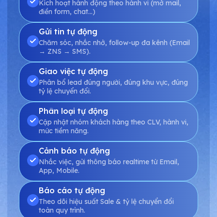
Kích hoạt hành động theo hành vi (mở mail,
điền form, chat...)
Gửi tin tự động
Chăm sóc, nhắc nhở, follow-up đa kênh (Email
→ ZNS → SMS).
Giao việc tự động
Phân bổ lead đúng người, đúng khu vực, đúng
tỷ lệ chuyển đổi.
Phân loại tự động
Cập nhật nhóm khách hàng theo CLV, hành vi,
mức tiềm năng.
Cảnh báo tự động
Nhắc việc, gửi thông báo realtime từ Email,
App, Mobile.
Báo cáo tự động
Theo dõi hiệu suất Sale & tỷ lệ chuyển đổi
toàn quy trình.