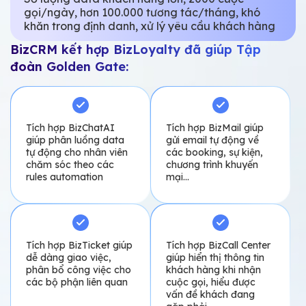
Đề bài:
Doanh nghiệp mới phát triển kênh online nhưng
chưa đạt được hiệu quả cao vì nhân sự làm việc
với nhiều công cụ ở nhiều nền tảng, thiếu sự nhất
quán về thông tin và cách vận hành.
BizCRM kết hợp BizLoyalty đã giúp Sohaco:
Lưu trữ, quản lý data
Quản lý, phân luồng
khách hàng từ website,
data tự động để nhân
nhiều fanpage trên
viên dễ dàng theo dõi
cùng 1 hệ thống
và chăm sóc
Kết nối các công cụ tương tác tự động nhưu chatbot,
email… với từng kịch bản chăm sóc cụ thể.