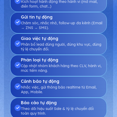
Kích hoạt hành động theo hành vi (mở mail,
điền form, chat...)
Gửi tin tự động
Chăm sóc, nhắc nhở, follow-up đa kênh (Email
→ ZNS → SMS).
Giao việc tự động
Phân bổ lead đúng người, đúng khu vực, đúng
tỷ lệ chuyển đổi.
Phân loại tự động
Cập nhật nhóm khách hàng theo CLV, hành vi,
mức tiềm năng.
Cảnh báo tự động
Nhắc việc, gửi thông báo realtime từ Email,
App, Mobile.
Báo cáo tự động
Theo dõi hiệu suất Sale & tỷ lệ chuyển đổi
toàn quy trình.