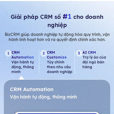
#1
Giải pháp CRM số
cho doanh
nghiệp
BizCRM giúp doanh nghiệp tự động hóa quy trình, vận
hành linh hoạt hơn và ra quyết định chính xác hơn.
CRM
CRM
AI CRM
1
2
3
Automation
Customize
Trợ lý ảo của
Vận hành tự
Tùy chỉnh
đội ngũ bán
động, thông
theo nhu cầu
hàng
minh
doanh nghiệp
CRM Automation
Vận hành tự động, thông minh