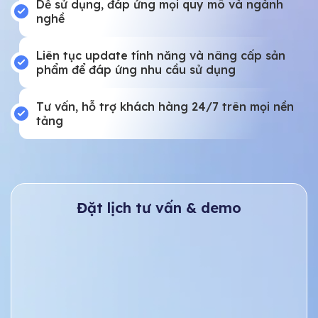
Dễ sử dụng, đáp ứng mọi quy mô và ngành
nghề
Liên tục update tính năng và nâng cấp sản
phẩm để đáp ứng nhu cầu sử dụng
Tư vấn, hỗ trợ khách hàng 24/7 trên mọi nền
tảng
Đặt lịch tư vấn & demo