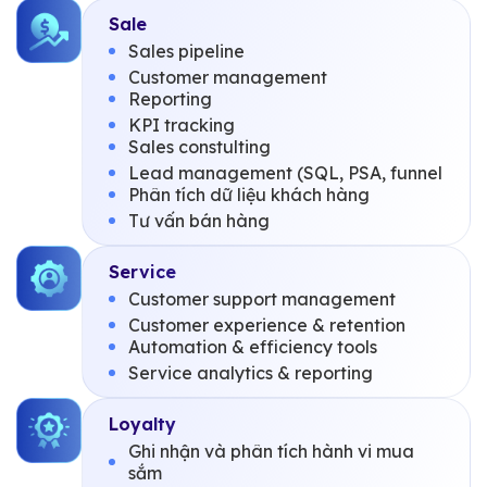
Sale
Sales pipeline
Customer management
Reporting
KPI tracking
Sales constulting
Lead management (SQL, PSA, funnel
Phân tích dữ liệu khách hàng
Tư vấn bán hàng
Service
Customer support management
Customer experience & retention
Automation & efficiency tools
Service analytics & reporting
Loyalty
Ghi nhận và phân tích hành vi mua
sắm