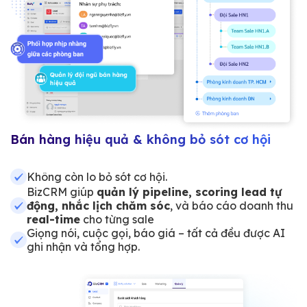
Bán hàng hiệu quả & không bỏ sót cơ hội
Không còn lo bỏ sót cơ hội.
BizCRM giúp
quản lý pipeline, scoring lead tự
động, nhắc lịch chăm sóc
, và báo cáo doanh thu
real-time
cho từng sale
Giọng nói, cuộc gọi, báo giá – tất cả đều được AI
ghi nhận và tổng hợp.