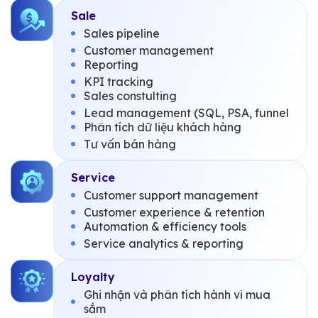
Sale
Sales pipeline
Customer management
Reporting
KPI tracking
Sales constulting
Lead management (SQL, PSA, funnel
Phân tích dữ liệu khách hàng
Tư vấn bán hàng
Service
Customer support management
Customer experience & retention
Automation & efficiency tools
Service analytics & reporting
Loyalty
Ghi nhận và phân tích hành vi mua
sắm