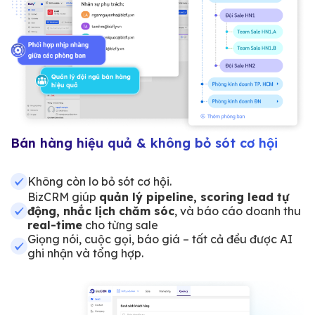
Bán hàng hiệu quả & không bỏ sót cơ hội
Không còn lo bỏ sót cơ hội.
BizCRM giúp
quản lý pipeline, scoring lead tự
động, nhắc lịch chăm sóc
, và báo cáo doanh thu
real-time
cho từng sale
Giọng nói, cuộc gọi, báo giá – tất cả đều được AI
ghi nhận và tổng hợp.