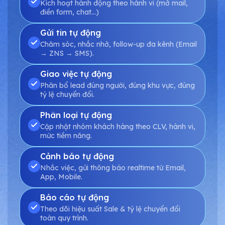
Kích hoạt hành động theo hành vi (mở mail,
điền form, chat...)
Gửi tin tự động
Chăm sóc, nhắc nhở, follow-up đa kênh (Email
→ ZNS → SMS).
Giao việc tự động
Phân bổ lead đúng người, đúng khu vực, đúng
tỷ lệ chuyển đổi.
Phân loại tự động
Cập nhật nhóm khách hàng theo CLV, hành vi,
mức tiềm năng.
Cảnh báo tự động
Nhắc việc, gửi thông báo realtime từ Email,
App, Mobile.
Báo cáo tự động
Theo dõi hiệu suất Sale & tỷ lệ chuyển đổi
toàn quy trình.