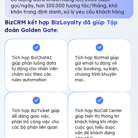
Đề bài:
Doanh nghiệp mới phát triển kênh online nhưng
chưa đạt được hiệu quả cao vì nhân sự làm việc
với nhiều công cụ ở nhiều nền tảng, thiếu sự nhất
quán về thông tin và cách vận hành.
BizCRM kết hợp BizLoyalty đã giúp Sohaco:
Lưu trữ, quản lý data
Quản lý, phân luồng
khách hàng từ website,
data tự động để nhân
nhiều fanpage trên
viên dễ dàng theo dõi
cùng 1 hệ thống
và chăm sóc
Kết nối các công cụ tương tác tự động nhưu chatbot,
email… với từng kịch bản chăm sóc cụ thể.