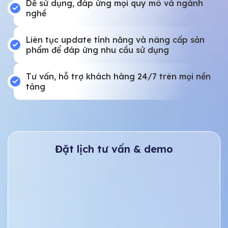
Dễ sử dụng, đáp ứng mọi quy mô và ngành
nghề
Liên tục update tính năng và nâng cấp sản
phẩm để đáp ứng nhu cầu sử dụng
Tư vấn, hỗ trợ khách hàng 24/7 trên mọi nền
tảng
Đặt lịch tư vấn & demo