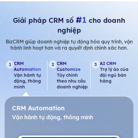
#1
Giải pháp CRM số
cho doanh
nghiệp
BizCRM giúp doanh nghiệp tự động hóa quy trình, vận
hành linh hoạt hơn và ra quyết định chính xác hơn.
CRM
CRM
AI CRM
1
2
3
Automation
Customize
Trợ lý ảo của
Vận hành tự
Tùy chỉnh
đội ngũ bán
động, thông
theo nhu cầu
hàng
minh
doanh nghiệp
CRM Automation
Vận hành tự động, thông minh