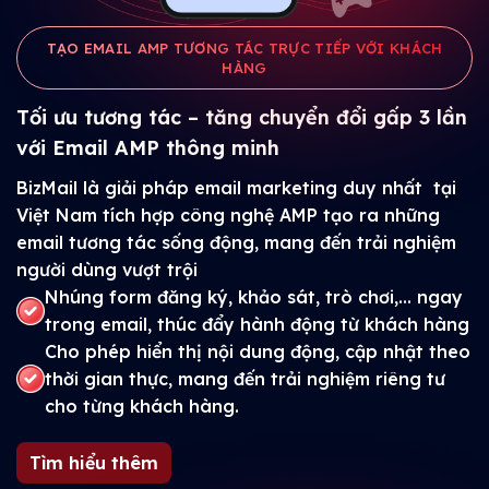
TẠO EMAIL AMP TƯƠNG TÁC TRỰC TIẾP VỚI KHÁCH
HÀNG
Tối ưu tương tác – tăng chuyển đổi gấp 3 lần
với Email AMP thông minh
BizMail là giải pháp email marketing duy nhất tại
Việt Nam tích hợp công nghệ AMP tạo ra những
email tương tác sống động, mang đến trải nghiệm
người dùng vượt trội
Nhúng form đăng ký, khảo sát, trò chơi,... ngay
trong email, thúc đẩy hành động từ khách hàng
Cho phép hiển thị nội dung động, cập nhật theo
thời gian thực, mang đến trải nghiệm riêng tư
cho từng khách hàng.
Tìm hiểu thêm