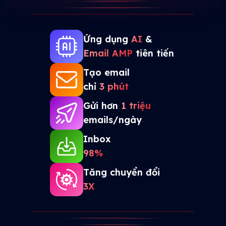
Ứng dụng
AI
&
Email AMP
tiên tiến
Tạo email
chỉ
3 phút
Gửi hơn
1 triệu
emails/ngày
Inbox
98%
Tăng chuyển đổi
3X