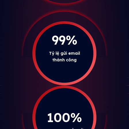
99%
Tỷ lệ gửi email
thành công
100%