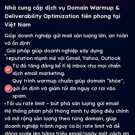
Nhà cung cấp dịch vụ Domain Warmup &
Deliverability Optimization tiên phong tại
Việt Nam
Giúp doanh nghiệp gửi mail sản lượng lớn, an toàn
và ổn định
Giải pháp giúp doanh nghiệp xây dựng
reputation mạnh mẽ với Gmail, Yahoo, Outlook
Từ đó tăng đáng kể tỉ lệ inbox cho mọi chiến
dịch email marketing.
Quy trình warmup chuẩn giúp domain “khỏe”,
gửi ổn định và giảm tối đa nguy cơ rơi vào
spam.
Tối ưu rate limit – bứt phá sản lượng gửi email
Hệ thống phân phối thông minh tự động điều chỉnh
và mở rộng sản lượng theo từng domain, giúp
doanh nghiệp tránh nguy cơ bị rate limit và dễ
dàng scale lên hàng triệu email/ngày một cách an