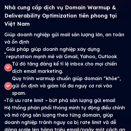
Nhà cung cấp dịch vụ Domain Warmup &
Deliverability Optimization tiên phong tại
Việt Nam
Giúp doanh nghiệp gửi mail sản lượng lớn, an toàn
và ổn định
Giải pháp giúp doanh nghiệp xây dựng
reputation mạnh mẽ với Gmail, Yahoo, Outlook
Từ đó tăng đáng kể tỉ lệ inbox cho mọi chiến
dịch email marketing.
Quy trình warmup chuẩn giúp domain “khỏe”,
gửi ổn định và giảm tối đa nguy cơ rơi vào
spam.
Tối ưu rate limit – bứt phá sản lượng gửi email
Hệ thống phân phối thông minh tự động điều chỉnh
và mở rộng sản lượng theo từng domain, giúp
doanh nghiệp tránh nguy cơ bị rate limit và dễ
dàng scale lên hàng triệu email/ngày một cách an