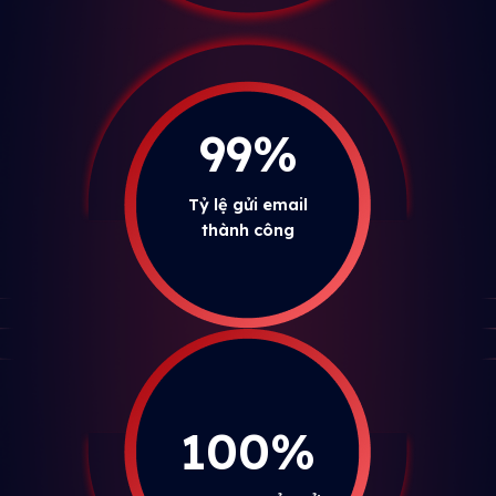
99%
Tỷ lệ gửi email
thành công
100%