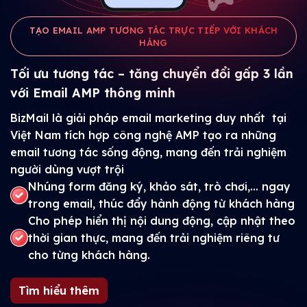
TẠO EMAIL AMP TƯƠNG TÁC TRỰC TIẾP VỚI KHÁCH
HÀNG
Tối ưu tương tác – tăng chuyển đổi gấp 3 lần
với Email AMP thông minh
BizMail là giải pháp email marketing duy nhất tại
Việt Nam tích hợp công nghệ AMP tạo ra những
email tương tác sống động, mang đến trải nghiệm
người dùng vượt trội
Nhúng form đăng ký, khảo sát, trò chơi,... ngay
trong email, thúc đẩy hành động từ khách hàng
Cho phép hiển thị nội dung động, cập nhật theo
thời gian thực, mang đến trải nghiệm riêng tư
cho từng khách hàng.
Tìm hiểu thêm