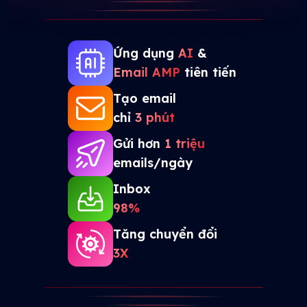
Ứng dụng
AI
&
Email AMP
tiên tiến
Tạo email
chỉ
3 phút
Gửi hơn
1 triệu
emails/ngày
Inbox
98%
Tăng chuyển đổi
3X