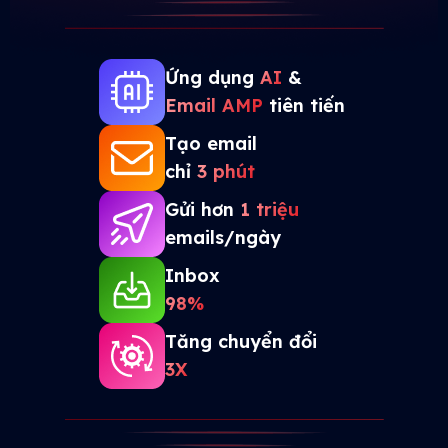
Ứng dụng
AI
&
Email AMP
tiên tiến
Tạo email
chỉ
3 phút
Gửi hơn
1 triệu
emails/ngày
Inbox
98%
Tăng chuyển đổi
3X