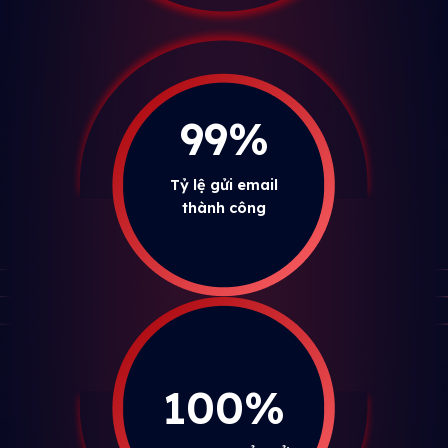
99%
Tỷ lệ gửi email
thành công
100%