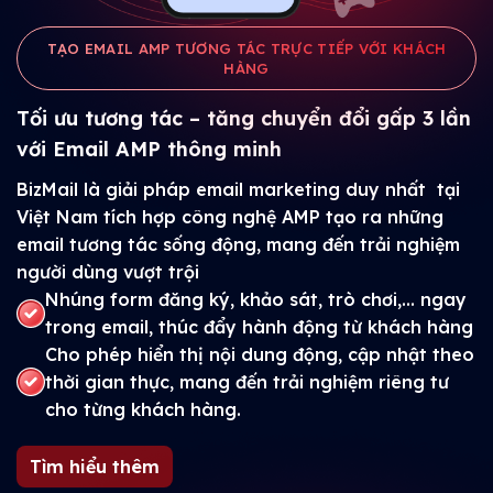
TẠO EMAIL AMP TƯƠNG TÁC TRỰC TIẾP VỚI KHÁCH
HÀNG
Tối ưu tương tác – tăng chuyển đổi gấp 3 lần
với Email AMP thông minh
BizMail là giải pháp email marketing duy nhất tại
Việt Nam tích hợp công nghệ AMP tạo ra những
email tương tác sống động, mang đến trải nghiệm
người dùng vượt trội
Nhúng form đăng ký, khảo sát, trò chơi,... ngay
trong email, thúc đẩy hành động từ khách hàng
Cho phép hiển thị nội dung động, cập nhật theo
thời gian thực, mang đến trải nghiệm riêng tư
cho từng khách hàng.
Tìm hiểu thêm