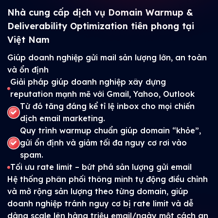
Nhà cung cấp dịch vụ Domain Warmup &
Deliverability Optimization tiên phong tại
Việt Nam
Giúp doanh nghiệp gửi mail sản lượng lớn, an toàn
và ổn định
Giải pháp giúp doanh nghiệp xây dựng
reputation mạnh mẽ với Gmail, Yahoo, Outlook
Từ đó tăng đáng kể tỉ lệ inbox cho mọi chiến
dịch email marketing.
Quy trình warmup chuẩn giúp domain “khỏe”,
gửi ổn định và giảm tối đa nguy cơ rơi vào
spam.
Tối ưu rate limit – bứt phá sản lượng gửi email
Hệ thống phân phối thông minh tự động điều chỉnh
và mở rộng sản lượng theo từng domain, giúp
doanh nghiệp tránh nguy cơ bị rate limit và dễ
dàng scale lên hàng triệu email/ngày một cách an