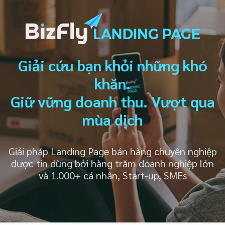
Giải cứu bạn khỏi những khó
khăn.
Giữ vững doanh thu. Vượt qua
mùa dịch
Giải pháp Landing Page bán hàng chuyên nghiệp
được tin dùng bởi hàng trăm doanh nghiệp lớn
và 1.000+ cá nhân, Start-up, SMEs