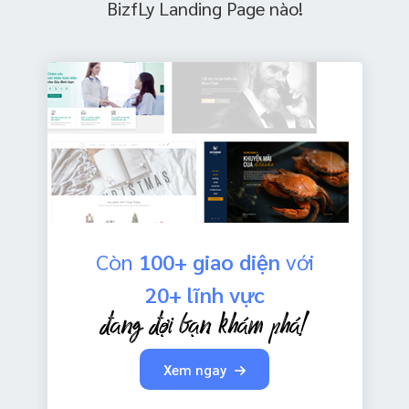
BizfLy Landing Page nào!
Còn
100+ giao diện
với
20+ lĩnh vực
Xem ngay