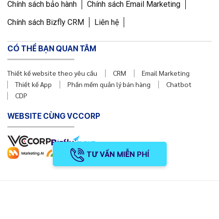
Chính sách bảo hành
Chính sách Email Marketing
Chính sách Bizfly CRM
Liên hệ
CÓ THỂ BẠN QUAN TÂM
Thiết kế website theo yêu cầu
CRM
Email Marketing
Thiết kế App
Phần mềm quản lý bán hàng
Chatbot
CDP
WEBSITE CÙNG VCCORP
TƯ VẤN MIỄN PHÍ
Copyright © 2011 Công ty Cổ phần VCCorp
Số Giấy CN ĐKDN mã số 0101871229 do Sở Kế hoạch và Đầu
tư cấp ngày 23/3/2011