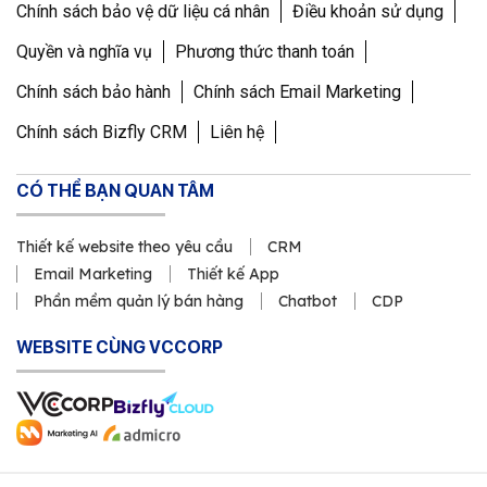
yêu cầu khác gì dịch vụ
Chính sách bảo vệ dữ liệu cá nhân
Điều khoản sử dụng
thiết kế website trọn
Quyền và nghĩa vụ
Phương thức thanh toán
gói
Chính sách bảo hành
Chính sách Email Marketing
Chính sách Bizfly CRM
Liên hệ
Website trọn gói và website theo yêu cầu
không đối lập tuyệt đối. Khác biệt nằm ở
CÓ THỂ BẠN QUAN TÂM
mức độ tư vấn, phạm vi tùy chỉnh và cách
kiểm soát rủi ro sau bàn giao. Một số dịch
Thiết kế website theo yêu cầu
CRM
vụ trọn gói vẫn có phần tùy chỉnh, nhưng
Email Marketing
Thiết kế App
nếu gói chủ yếu dựa trên mẫu có sẵn thì khả
Phần mềm quản lý bán hàng
Chatbot
CDP
năng đáp ứng nghiệp vụ riêng sẽ bị giới hạn.
WEBSITE CÙNG VCCORP