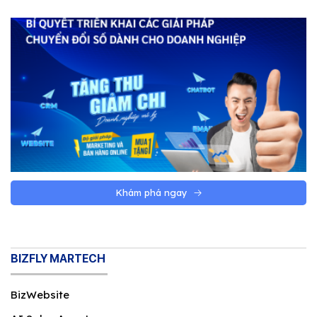
website theo yêu cầu
Doanh nghiệp nên chọn thiết kế website
theo yêu cầu khi website không chỉ là trang
giới thiệu, mà là một phần trong bán hàng,
marketing, chăm sóc khách hàng hoặc vận
hành. Nếu website càng liên quan đến quy
trình thật của doanh nghiệp, nhu cầu tùy
chỉnh càng đáng cân nhắc.
Khám phá ngay
BIZFLY MARTECH
BizWebsite
Khi nào doanh nghiệp nên chọn website theo yêu