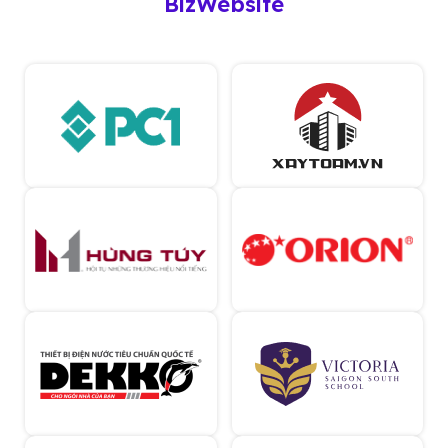
BizWebsite