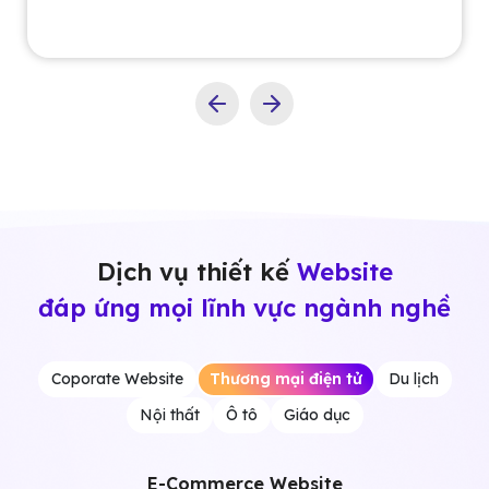
Dịch vụ thiết kế
Website
đáp ứng mọi lĩnh vực ngành nghề
Coporate Website
Thương mại điện tử
Du lịch
Nội thất
Ô tô
Giáo dục
E-Commerce Website