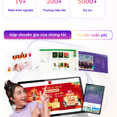
19
+
200
+
5000
+
Năm kinh nghiệm
Thương hiệu lớn
Dự án
Gặp chuyên gia của chúng tôi
Tư vấn miễn phí