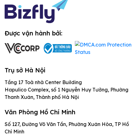
Thiết kế website theo yêu cầu là gì?
Được vận hành bởi:
Website theo yêu cầu khác gì
website mẫu
Website mẫu thường phù hợp khi doanh
Trụ sở Hà Nội
nghiệp cần ra mắt nhanh, ngân sách gọn và
Tầng 17 Toà nhà Center Building
chức năng không quá đặc thù. Bạn chọn
Hapulico Complex, số 1 Nguyễn Huy Tưởng, Phường
một giao diện có sẵn, thay đổi nội dung,
Thanh Xuân, Thành phố Hà Nội
cấu hình vài phần cơ bản rồi đưa vào sử
dụng. Cách này tiết kiệm thời gian, nhưng
Văn Phòng Hồ Chí Minh
Website theo yêu cầu đi từ bài toán trước,
giới hạn khi doanh nghiệp cần luồng đặt
giao diện sau. Đơn vị triển khai cần hiểu
Số 127, Đường Võ Văn Tần, Phường Xuân Hòa, TP Hồ
hàng riêng, bộ lọc sản phẩm phức tạp, phân
Chí Minh
người dùng mục tiêu, mục tiêu chuyển đổi,
quyền quản trị, tích hợp CRM hoặc một hành