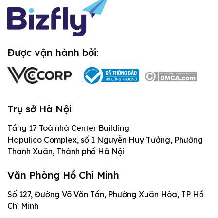
Thiết kế website theo yêu cầu là gì?
Được vận hành bởi:
Website theo yêu cầu khác gì
website mẫu
Website mẫu thường phù hợp khi doanh
Trụ sở Hà Nội
nghiệp cần ra mắt nhanh, ngân sách gọn và
Tầng 17 Toà nhà Center Building
chức năng không quá đặc thù. Bạn chọn
Hapulico Complex, số 1 Nguyễn Huy Tưởng, Phường
một giao diện có sẵn, thay đổi nội dung,
Thanh Xuân, Thành phố Hà Nội
cấu hình vài phần cơ bản rồi đưa vào sử
dụng. Cách này tiết kiệm thời gian, nhưng
Văn Phòng Hồ Chí Minh
Website theo yêu cầu đi từ bài toán trước,
giới hạn khi doanh nghiệp cần luồng đặt
Số 127, Đường Võ Văn Tần, Phường Xuân Hòa, TP Hồ
giao diện sau. Đơn vị triển khai cần hiểu
hàng riêng, bộ lọc sản phẩm phức tạp, phân
Chí Minh
người dùng mục tiêu, mục tiêu chuyển đổi,
quyền quản trị, tích hợp CRM hoặc một hành