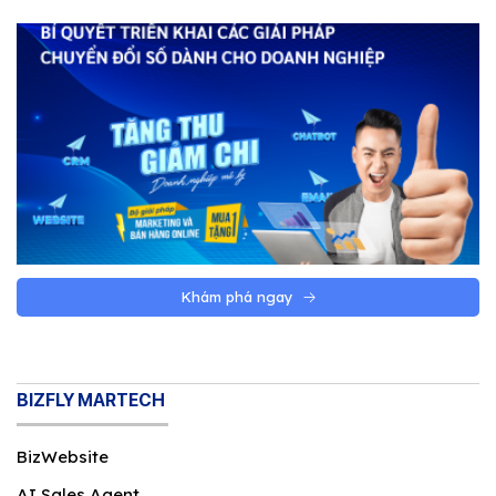
website theo yêu cầu
Doanh nghiệp nên chọn thiết kế website
theo yêu cầu khi website không chỉ là trang
giới thiệu, mà là một phần trong bán hàng,
marketing, chăm sóc khách hàng hoặc vận
hành. Nếu website càng liên quan đến quy
trình thật của doanh nghiệp, nhu cầu tùy
chỉnh càng đáng cân nhắc.
Khám phá ngay
BIZFLY MARTECH
BizWebsite
Khi nào doanh nghiệp nên chọn website theo yêu
AI Sales Agent