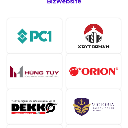
BizWebsite