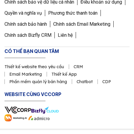
yêu cầu khác gì dịch vụ
Chính sách bảo vệ dữ liệu cá nhân
Điều khoản sử dụng
thiết kế website trọn
Quyền và nghĩa vụ
Phương thức thanh toán
gói
Chính sách bảo hành
Chính sách Email Marketing
Chính sách Bizfly CRM
Liên hệ
Website trọn gói và website theo yêu cầu
không đối lập tuyệt đối. Khác biệt nằm ở
CÓ THỂ BẠN QUAN TÂM
mức độ tư vấn, phạm vi tùy chỉnh và cách
kiểm soát rủi ro sau bàn giao. Một số dịch
Thiết kế website theo yêu cầu
CRM
vụ trọn gói vẫn có phần tùy chỉnh, nhưng
Email Marketing
Thiết kế App
nếu gói chủ yếu dựa trên mẫu có sẵn thì khả
Phần mềm quản lý bán hàng
Chatbot
CDP
năng đáp ứng nghiệp vụ riêng sẽ bị giới hạn.
WEBSITE CÙNG VCCORP