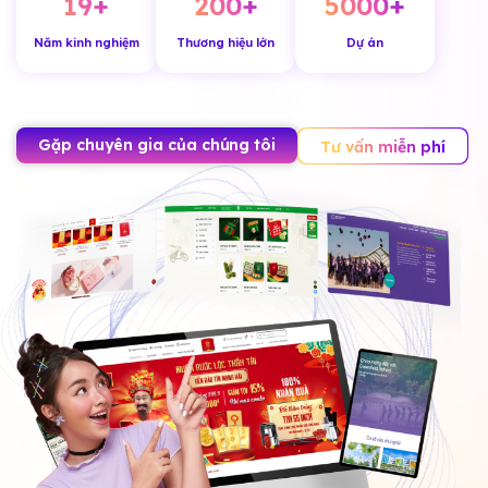
19
+
200
+
5000
+
Năm kinh nghiệm
Thương hiệu lớn
Dự án
Gặp chuyên gia của chúng tôi
Tư vấn miễn phí