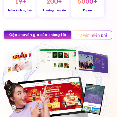
19
+
200
+
5000
+
Năm kinh nghiệm
Thương hiệu lớn
Dự án
Gặp chuyên gia của chúng tôi
Tư vấn miễn phí