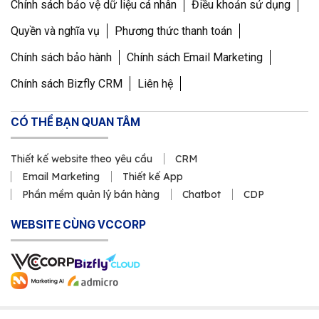
yêu cầu khác gì dịch vụ
Chính sách bảo vệ dữ liệu cá nhân
Điều khoản sử dụng
thiết kế website trọn
Quyền và nghĩa vụ
Phương thức thanh toán
gói
Chính sách bảo hành
Chính sách Email Marketing
Chính sách Bizfly CRM
Liên hệ
Website trọn gói và website theo yêu cầu
không đối lập tuyệt đối. Khác biệt nằm ở
CÓ THỂ BẠN QUAN TÂM
mức độ tư vấn, phạm vi tùy chỉnh và cách
kiểm soát rủi ro sau bàn giao. Một số dịch
Thiết kế website theo yêu cầu
CRM
vụ trọn gói vẫn có phần tùy chỉnh, nhưng
Email Marketing
Thiết kế App
nếu gói chủ yếu dựa trên mẫu có sẵn thì khả
Phần mềm quản lý bán hàng
Chatbot
CDP
năng đáp ứng nghiệp vụ riêng sẽ bị giới hạn.
WEBSITE CÙNG VCCORP