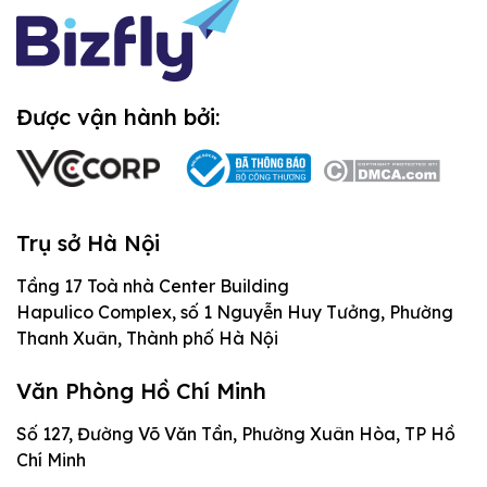
Thiết kế website theo yêu cầu là gì?
Được vận hành bởi:
Website theo yêu cầu khác gì
website mẫu
Website mẫu thường phù hợp khi doanh
Trụ sở Hà Nội
nghiệp cần ra mắt nhanh, ngân sách gọn và
Tầng 17 Toà nhà Center Building
chức năng không quá đặc thù. Bạn chọn
Hapulico Complex, số 1 Nguyễn Huy Tưởng, Phường
một giao diện có sẵn, thay đổi nội dung,
Thanh Xuân, Thành phố Hà Nội
cấu hình vài phần cơ bản rồi đưa vào sử
dụng. Cách này tiết kiệm thời gian, nhưng
Văn Phòng Hồ Chí Minh
Website theo yêu cầu đi từ bài toán trước,
giới hạn khi doanh nghiệp cần luồng đặt
Số 127, Đường Võ Văn Tần, Phường Xuân Hòa, TP Hồ
giao diện sau. Đơn vị triển khai cần hiểu
hàng riêng, bộ lọc sản phẩm phức tạp, phân
Chí Minh
người dùng mục tiêu, mục tiêu chuyển đổi,
quyền quản trị, tích hợp CRM hoặc một hành