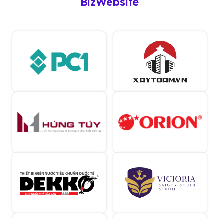
BizWebsite