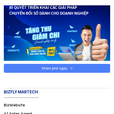
website theo yêu cầu
Doanh nghiệp nên chọn thiết kế website
theo yêu cầu khi website không chỉ là trang
giới thiệu, mà là một phần trong bán hàng,
marketing, chăm sóc khách hàng hoặc vận
hành. Nếu website càng liên quan đến quy
trình thật của doanh nghiệp, nhu cầu tùy
chỉnh càng đáng cân nhắc.
Khám phá ngay
BIZFLY MARTECH
BizWebsite
Khi nào doanh nghiệp nên chọn website theo yêu
AI Sales Agent