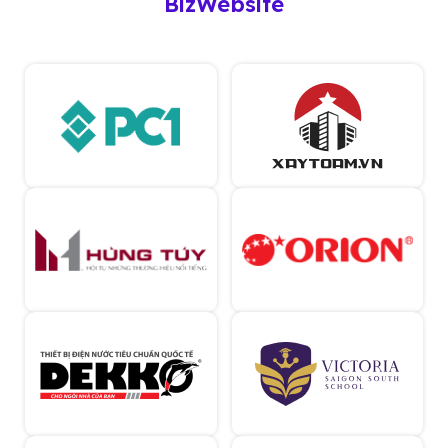
BizWebsite