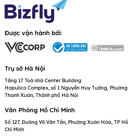
Thiết kế website theo yêu cầu là gì?
Được vận hành bởi:
Website theo yêu cầu khác gì
website mẫu
Website mẫu thường phù hợp khi doanh
Trụ sở Hà Nội
nghiệp cần ra mắt nhanh, ngân sách gọn và
Tầng 17 Toà nhà Center Building
chức năng không quá đặc thù. Bạn chọn
Hapulico Complex, số 1 Nguyễn Huy Tưởng, Phường
một giao diện có sẵn, thay đổi nội dung,
Thanh Xuân, Thành phố Hà Nội
cấu hình vài phần cơ bản rồi đưa vào sử
dụng. Cách này tiết kiệm thời gian, nhưng
Văn Phòng Hồ Chí Minh
Website theo yêu cầu đi từ bài toán trước,
giới hạn khi doanh nghiệp cần luồng đặt
Số 127, Đường Võ Văn Tần, Phường Xuân Hòa, TP Hồ
giao diện sau. Đơn vị triển khai cần hiểu
hàng riêng, bộ lọc sản phẩm phức tạp, phân
Chí Minh
người dùng mục tiêu, mục tiêu chuyển đổi,
quyền quản trị, tích hợp CRM hoặc một hành