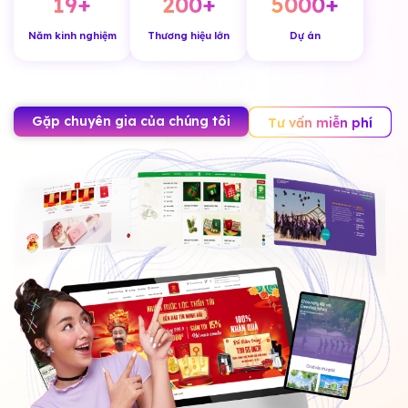
19
+
200
+
5000
+
Năm kinh nghiệm
Thương hiệu lớn
Dự án
Gặp chuyên gia của chúng tôi
Tư vấn miễn phí