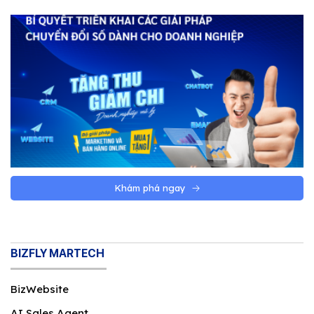
website theo yêu cầu
Doanh nghiệp nên chọn thiết kế website
theo yêu cầu khi website không chỉ là trang
giới thiệu, mà là một phần trong bán hàng,
marketing, chăm sóc khách hàng hoặc vận
hành. Nếu website càng liên quan đến quy
trình thật của doanh nghiệp, nhu cầu tùy
chỉnh càng đáng cân nhắc.
Khám phá ngay
BIZFLY MARTECH
BizWebsite
Khi nào doanh nghiệp nên chọn website theo yêu
AI Sales Agent