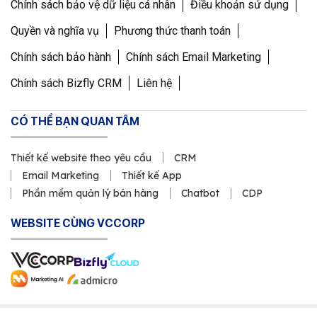
yêu cầu khác gì dịch vụ
Chính sách bảo vệ dữ liệu cá nhân
Điều khoản sử dụng
thiết kế website trọn
Quyền và nghĩa vụ
Phương thức thanh toán
gói
Chính sách bảo hành
Chính sách Email Marketing
Chính sách Bizfly CRM
Liên hệ
Website trọn gói và website theo yêu cầu
không đối lập tuyệt đối. Khác biệt nằm ở
CÓ THỂ BẠN QUAN TÂM
mức độ tư vấn, phạm vi tùy chỉnh và cách
kiểm soát rủi ro sau bàn giao. Một số dịch
Thiết kế website theo yêu cầu
CRM
vụ trọn gói vẫn có phần tùy chỉnh, nhưng
Email Marketing
Thiết kế App
nếu gói chủ yếu dựa trên mẫu có sẵn thì khả
Phần mềm quản lý bán hàng
Chatbot
CDP
năng đáp ứng nghiệp vụ riêng sẽ bị giới hạn.
WEBSITE CÙNG VCCORP