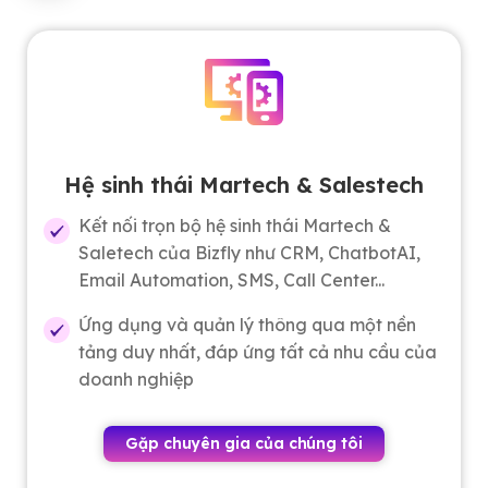
Hạ tầng công nghệ hiện đại, bảo
mật
Năng lực hạ tầng mạnh mẽ, ổn định đến từ
Bizfly Cloud. (TOP 4 nhà cung cấp server
hàng đầu Việt Nam). Chịu tải traffic lên đến
>2 triệu traffic/tháng.
Linh hoạt trong thiết kế và xây dựng tính
năng, Giúp DN dễ dàng mở rộng, nâng cấp
theo từng giai đoạn chiến lược.