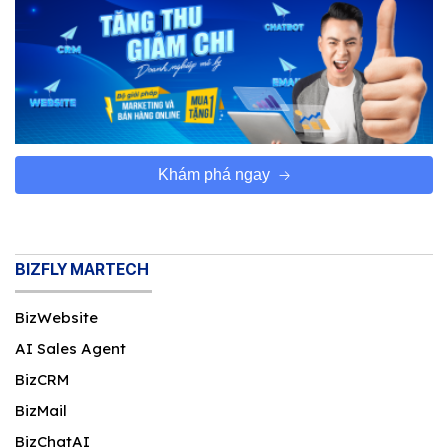
Khám phá ngay
BIZFLY MARTECH
BizWebsite
AI Sales Agent
BizCRM
BizMail
BizChatAI