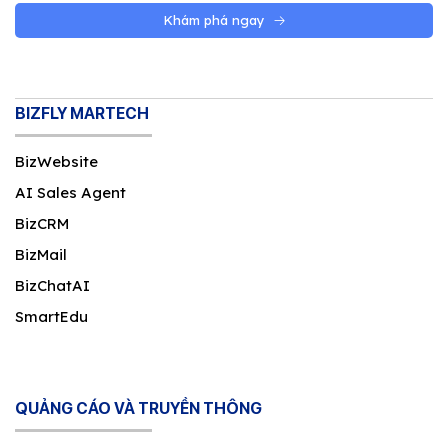
Khám phá ngay
BIZFLY MARTECH
BizWebsite
AI Sales Agent
BizCRM
BizMail
BizChatAI
SmartEdu
QUẢNG CÁO VÀ TRUYỀN THÔNG