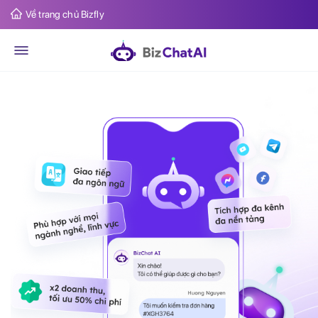
Về trang chủ Bizfly