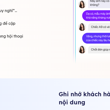
y nghĩ”...
g đề cập
ng hội thoại
Ghi nhớ khách h
nội dung