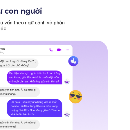
ư con người
 tư vấn theo ngữ cảnh và phản
hắc