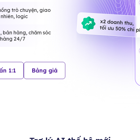
uồng trò chuyện, giao
 nhiên, logic
, bán hàng, chăm sóc
 hàng 24/7
ấn 1:1
Bảng giá