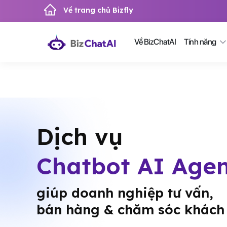
Về trang chủ Bizfly
Về BizChatAI
Tính năng
Dịch vụ
Chatbot AI Age
giúp doanh nghiệp tư vấn,
bán hàng & chăm sóc khách