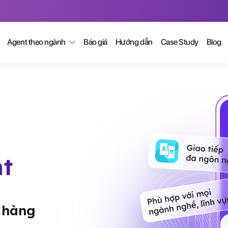
Agent theo ngành
Báo giá
Hướng dẫn
Case Study
Blog
nt
 hàng