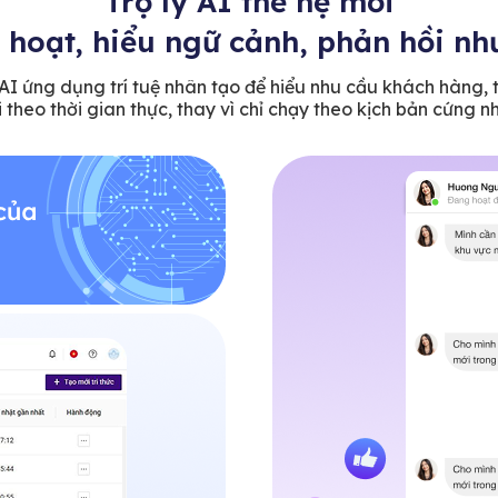
Trợ lý AI thế hệ mới
h hoạt, hiểu ngữ cảnh, phản hồi nh
AI ứng dụng trí tuệ nhân tạo để hiểu nhu cầu khách hàng,
i theo thời gian thực, thay vì chỉ chạy theo kịch bản cứng n