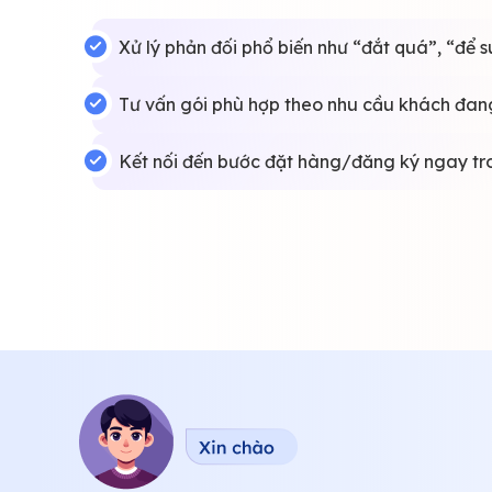
Xử lý phản đối phổ biến như “đắt quá”, “để su
Tư vấn gói phù hợp theo nhu cầu khách đan
Kết nối đến bước đặt hàng/đăng ký ngay tro