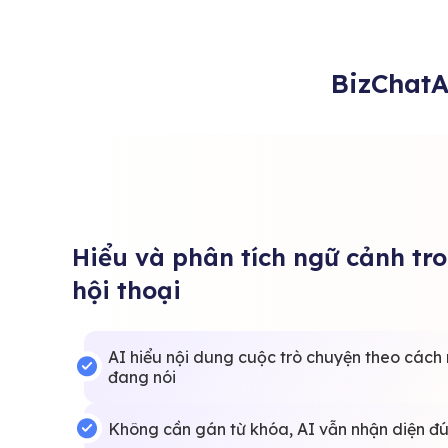
BizChatA
Hiểu và phân tích ngữ cảnh tr
hội thoại
AI hiểu nội dung cuộc trò chuyện theo cách 
đang nói
Không cần gán từ khóa, AI vẫn nhận diện đ