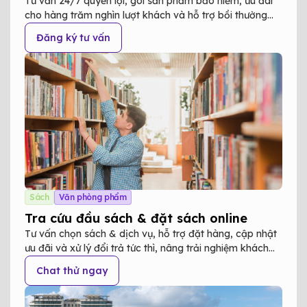
Tư vấn 24/7 quyền lợi, gói sản phẩm bảo hiểm, ưu đãi
cho hàng trăm nghìn lượt khách và hỗ trợ bồi thường
tức thì, giúp khách hàng yên tâm trong mọi tình huống."
Đăng ký tư vấn
Sách
Văn phòng phẩm
Tra cứu đầu sách & đặt sách online
Tư vấn chọn sách & dịch vụ, hỗ trợ đặt hàng, cập nhật
ưu đãi và xử lý đổi trả tức thì, nâng trải nghiệm khách
hàng lên một tầm mới"
Chat thử ngay