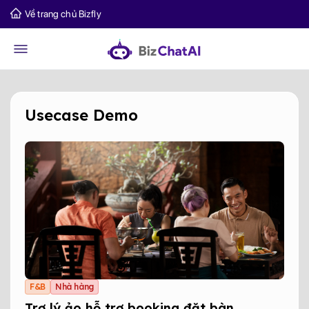
Về trang chủ Bizfly
Usecase Demo
F&B
Nhà hàng
Trợ lý ảo hỗ trợ booking đặt bàn