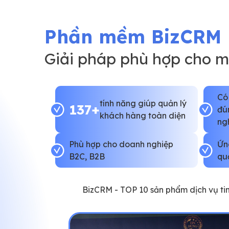
Phần mềm BizCRM
Giải pháp phù hợp cho 
Có
tính năng giúp quản lý
137+
đú
khách hàng toàn diện
ng
Phù hợp cho doanh nghiệp
Ứn
B2C, B2B
qu
BizCRM - TOP 10 sản phẩm dịch vụ t