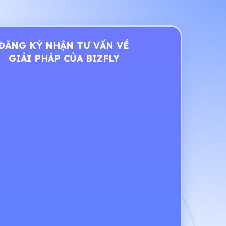
ĐĂNG KÝ NHẬN TƯ VẤN VỀ
GIẢI PHÁP CỦA BIZFLY