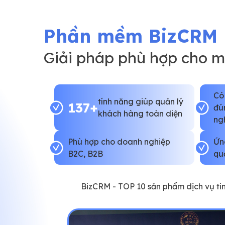
Phần mềm BizCRM
Giải pháp phù hợp cho 
Có
tính năng giúp quản lý
137+
đú
khách hàng toàn diện
ng
Phù hợp cho doanh nghiệp
Ứn
B2C, B2B
qu
BizCRM - TOP 10 sản phẩm dịch vụ t