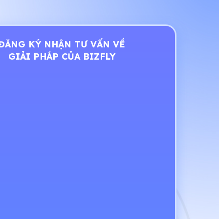
ĐĂNG KÝ NHẬN TƯ VẤN VỀ
GIẢI PHÁP CỦA BIZFLY