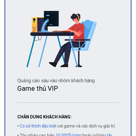
Quảng cáo sâu vào nhóm khách hàng
Game thủ VIP
CHÂN DUNG KHÁCH HÀNG:
•
Có sở thích đặc biệt
với game và các dịch vụ giải trí.
•
Thu nhập cao trên
10.000$/năm
hoặc sở hữu
tài