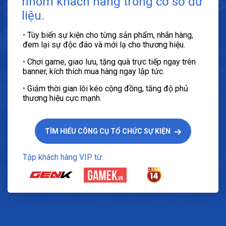
nhóm khách hàng trong cơ sở dữ
liệu.
•
Tùy biến sự kiện cho từng sản phẩm, nhãn hàng,
đem lại sự độc đáo và mới lạ cho thương hiệu.
•
Chơi game, giao lưu, tặng quà trực tiếp ngay trên
banner, kích thích mua hàng ngay lập tức.
•
Giảm thời gian lôi kéo cộng đồng, tăng độ phủ
thương hiệu cực mạnh.
TÌM HIỂU CÔNG CỤ TỔ CHỨC SỰ KIỆN
Tập khách hàng VIP từ: