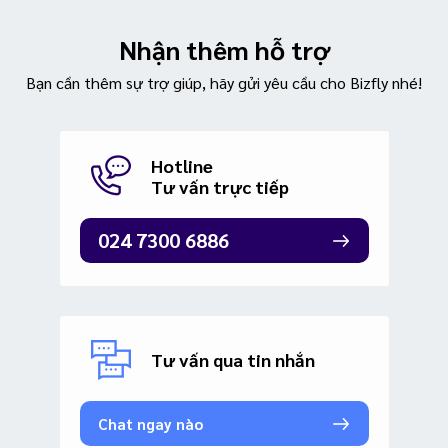
Nhận thêm hỗ trợ
Bạn cần thêm sự trợ giúp, hãy gửi yêu cầu cho Bizfly nhé!
Hotline
Tư vấn trực tiếp
024 7300 6886
Tư vấn qua tin nhắn
Chat ngay nào