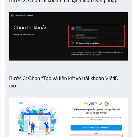
Bước 2: Chọn tài khoản mà bạn muốn Đăng nhập
Bước 3: Chọn “Tạo và liên kết với tài khoản ViệtID
mới”