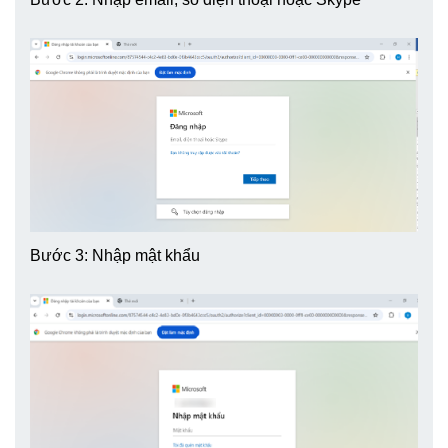
Bước 3: Nhập mật khẩu