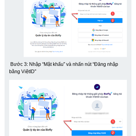
Bước 3: Nhập “Mật khẩu” và nhấn nút “Đăng nhập
bằng ViệtID”