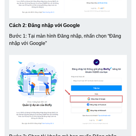
Cách 2: Đăng nhập với Google
Bước 1: Tại màn hình Đăng nhập, nhấn chọn “Đăng
nhập với Google”