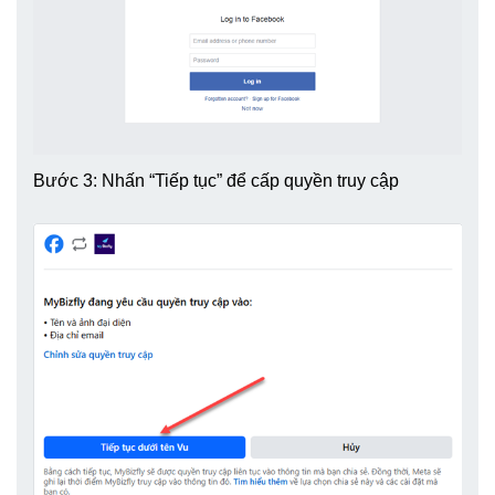
Bước 3: Nhấn “Tiếp tục” để cấp quyền truy cập