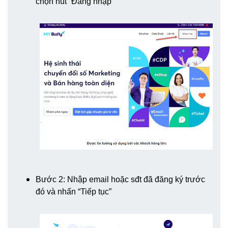
chọn nút “Đăng nhập”
Bước 2: Nhập email hoặc sđt đã đăng ký trước
đó và nhấn “Tiếp tục”