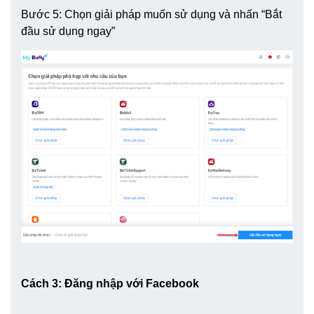
Bước 5: Chọn giải pháp muốn sử dụng và nhấn “Bắt
đầu sử dụng ngay”
Cách 3: Đăng nhập với Facebook