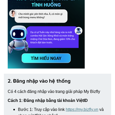
2. Đăng nhập vào hệ thống
Có 4 cách đăng nhập vào trang giải pháp My Bizfly
Cách 1: Đăng nhập bằng tài khoản ViệtID
Bước 1: Truy cập vào link
https://my.bizfly.vn
và