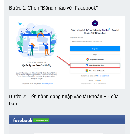
Bước 1: Chọn “Đăng nhập với Facebook”
Bước 2: Tiến hành đăng nhập vào tài khoản FB của
bạn