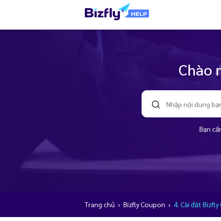
Chào m
Bạn cần
Trang chủ
›
Bizfly Coupon
›
4. Cài đặt Bizfl