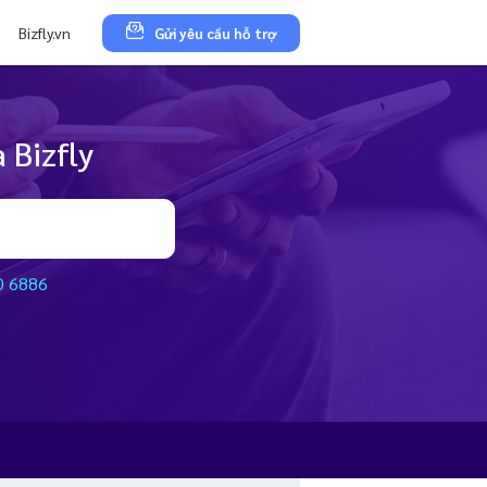
Bizfly.vn
Gửi yêu cầu hỗ trợ
 Bizfly
0 6886