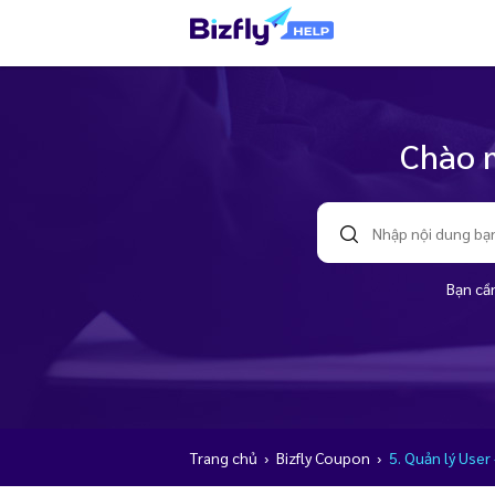
Chào m
Bạn cần
Trang chủ
›
Bizfly Coupon
›
5. Quản lý User