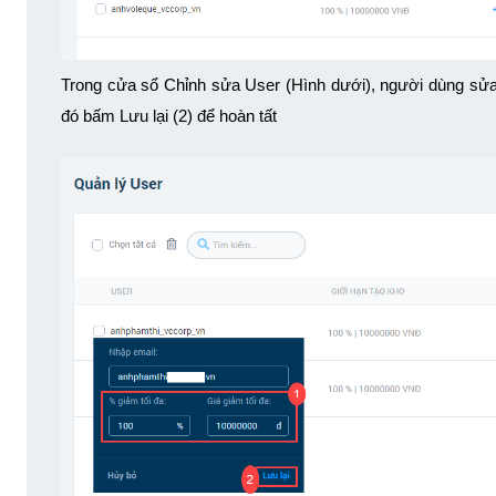
Trong cửa sổ Chỉnh sửa User (Hình dưới), người dùng sửa t
đó bấm Lưu lại (2) để hoàn tất