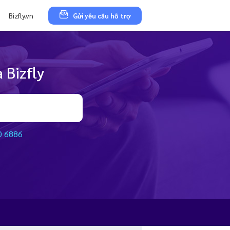
Bizfly.vn
Gửi yêu cầu hỗ trợ
 Bizfly
0 6886