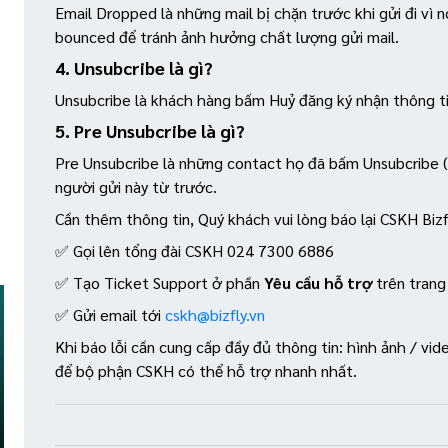
Email Dropped là những mail bị chặn trước khi gửi đi vì nó
bounced để tránh ảnh hưởng chất lượng gửi mail.
4. Unsubcribe là gì?
Unsubcribe là khách hàng bấm Huỷ đăng ký nhận thông ti
5. Pre Unsubcribe là gì?
Pre Unsubcribe là những contact họ đã bấm Unsubcribe (
người gửi này từ trước.
Cần thêm thông tin, Quý khách vui lòng báo lại CSKH Bizf
✅ Gọi lên tổng đài CSKH 024 7300 6886
✅ Tạo Ticket Support ở phần
Yêu cầu hỗ trợ
trên tran
✅ Gửi email tới
cskh@bizfly.vn
Khi báo lỗi cần cung cấp đầy đủ thông tin: hình ảnh / video
để bộ phận CSKH có thể hỗ trợ nhanh nhất.