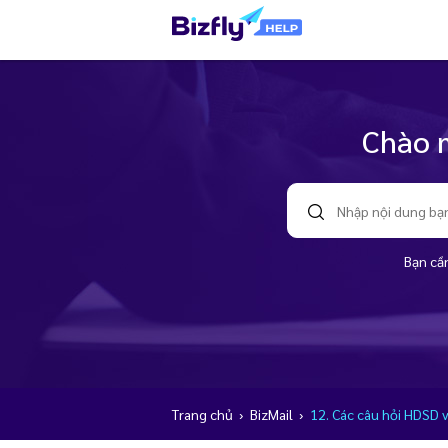
Chào m
Bạn cần
Trang chủ
›
BizMail
›
12. Các câu hỏi HDSD v