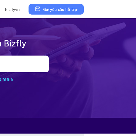
Bizfly.vn
Gửi yêu cầu hỗ trợ
 Bizfly
0 6886