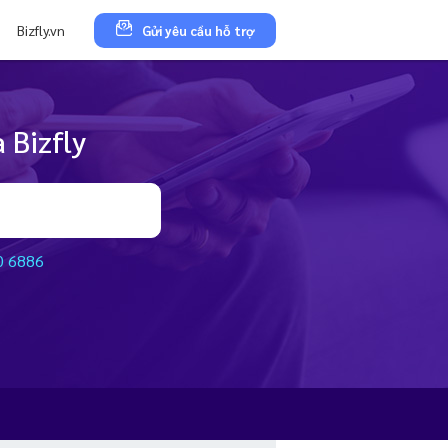
Bizfly.vn
Gửi yêu cầu hỗ trợ
 Bizfly
0 6886