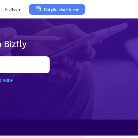
Bizfly.vn
Gửi yêu cầu hỗ trợ
 Bizfly
0 6886