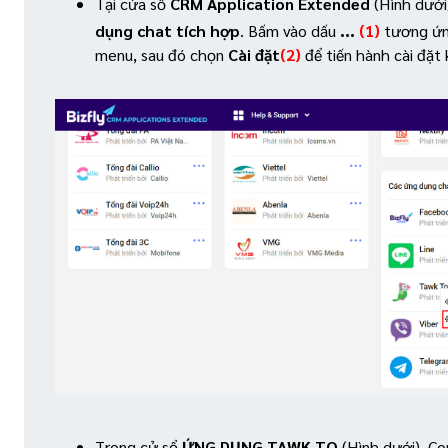
Tại cửa sổ
CRM Application Extended
(Hình dưới
...
dụng chat tích hợp
. Bấm vào dấu
(1)
tương ứn
menu, sau đó chọn
Cài đặt
(2)
để tiến hành cài đặt 
Trong cử sổ
ỨNG DỤNG TAWK TO
(Hình dưới). Co