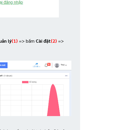
uản lý
(1)
=> bấm
Cài đặt
(2)
=>