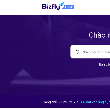
Chào m
Bạn cần
Trang chủ
›
BizCRM
›
XI. Cài đặt các ứng dụ