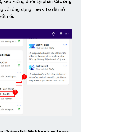
), kéo xuống dưới tại phần
Các ứng
g với ứng dụng
Tawk To
để mở
kết nối.
py đường link
Webhook callback