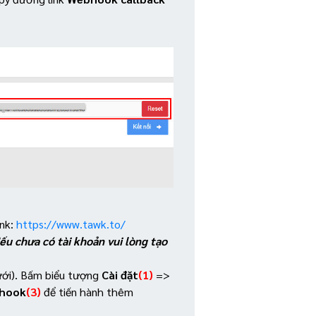
nk:
https://www.tawk.to/
ếu chưa có tài khoản vui lòng tạo
ới). Bấm biểu tượng
Cài đặt
(1)
=>
bhook
(3)
để tiến hành thêm