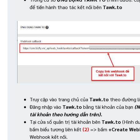
để tiến hành thao tác kết nối bên
Tawk.to
Truy cập vào trang chủ của
Tawk.to
theo đường li
Đăng nhập vào
Tawk.to
bằng tài khoản của bạn
(N
tài khoản theo hướng dẫn trên).
Tại cửa sổ quản trị tài khoản bên
Tawk.to
(Hình dư
bấm biểu tương liên kết
(2)
=> bấm
+Create We
Webhook kết nối.