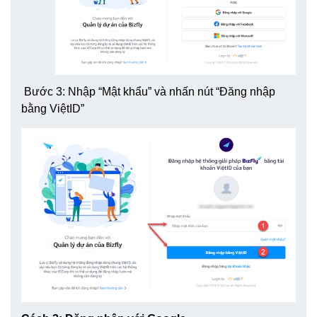
Bước 3: Nhập “Mật khẩu” và nhấn nút “Đăng nhập
bằng ViệtID”