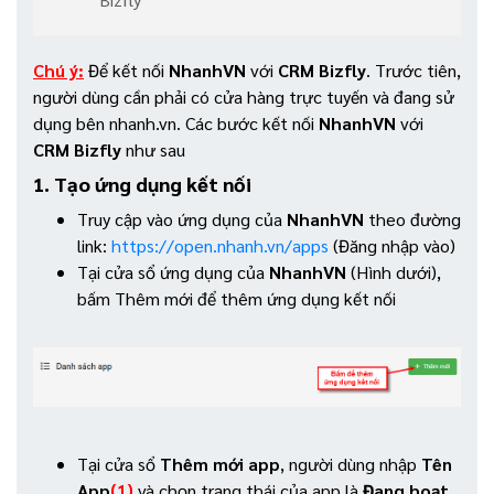
Chú ý:
Để kết nối
NhanhVN
với
CRM Bizfly
. Trước tiên,
người dùng cần phải có cửa hàng trực tuyến và đang sử
dụng bên nhanh.vn. Các bước kết nối
NhanhVN
với
CRM Bizfly
như sau
1. Tạo ứng dụng kết nối
Truy cập vào ứng dụng của
NhanhVN
theo đường
link:
https://open.nhanh.vn/apps
(Đăng nhập vào)
Tại cửa sổ ứng dụng của
NhanhVN
(Hình dưới),
bấm Thêm mới để thêm ứng dụng kết nối
Tại cửa sổ
Thêm mới app
, người dùng nhập
Tên
App
(1)
và chọn trạng thái của app là
Đang hoạt