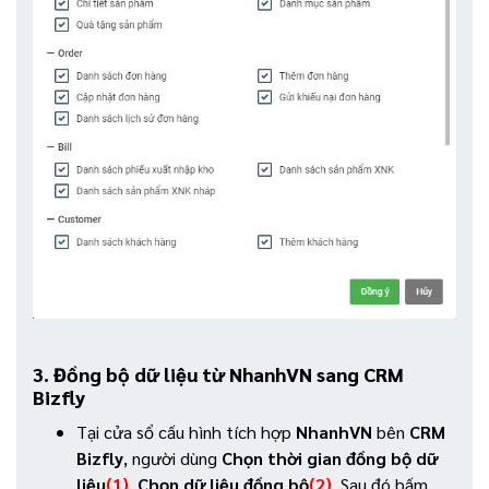
3. Đồng bộ dữ liệu từ NhanhVN sang CRM
Bizfly
Tại cửa sổ cấu hình tích hợp
NhanhVN
bên
CRM
Bizfly
, người dùng
Chọn thời gian đồng bộ dữ
liệu
(1)
,
Chọn dữ liệu đồng bộ
(2)
. Sau đó bấm