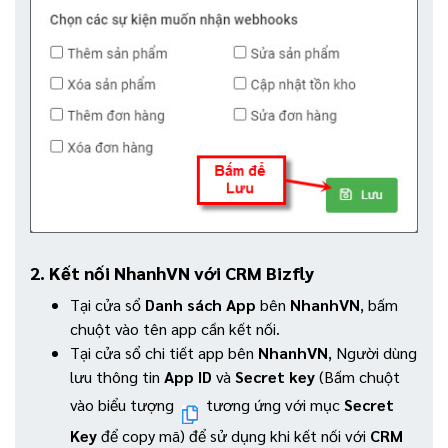
2. Kết nối NhanhVN với CRM Bizfly
Tại cửa sổ
Danh sách App
bên
NhanhVN
, bấm
chuột vào tên app cần kết nối.
Tại cửa sổ chi tiết app bên
NhanhVN
, Người dùng
lưu thông tin
App ID
và
Secret key
(Bấm chuột
vào biểu tượng
tương ứng với mục
Secret
Key
để copy mã) để sử dụng khi kết nối với
CRM