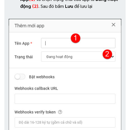
động
(2)
. Sau đó bấm
Lưu
để lưu lại