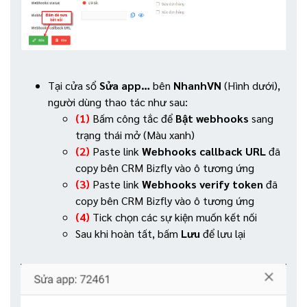
Tại cửa sổ
Sửa app…
bên
NhanhVN
(Hình dưới),
người dùng thao tác như sau:
(1)
Bấm công tắc để
Bật webhooks
sang
trạng thái mở (Màu xanh)
(2)
Paste link
Webhooks callback URL
đã
copy bên CRM Bizfly vào ô tương ứng
(3)
Paste link
Webhooks verify token
đã
copy bên CRM Bizfly vào ô tương ứng
(4)
Tick chọn các sự kiện muốn kết nối
Sau khi hoàn tất, bấm
Lưu
để lưu lại