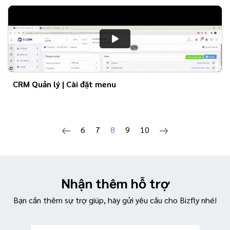
CRM Quản lý | Cài đặt menu
6
7
8
9
10
Nhận thêm hỗ trợ
Bạn cần thêm sự trợ giúp, hãy gửi yêu cầu cho Bizfly nhé!