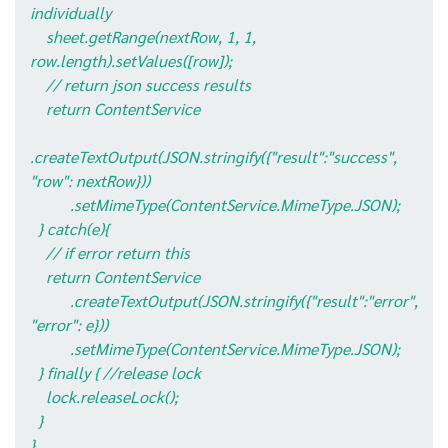
individually
sheet.getRange(nextRow, 1, 1,
row.length).setValues([row]);
// return json success results
return ContentService
.createTextOutput(JSON.stringify({"result":"success",
"row": nextRow}))
.setMimeType(ContentService.MimeType.JSON);
} catch(e){
// if error return this
return ContentService
.createTextOutput(JSON.stringify({"result":"error",
"error": e}))
.setMimeType(ContentService.MimeType.JSON);
} finally { //release lock
lock.releaseLock();
}
}