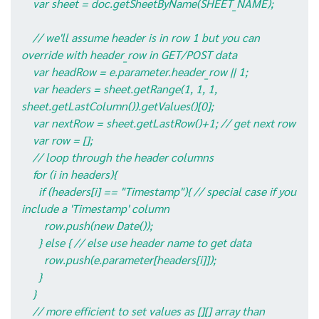
var sheet = doc.getSheetByName(SHEET_NAME);
// we'll assume header is in row 1 but you can
override with header_row in GET/POST data
var headRow = e.parameter.header_row || 1;
var headers = sheet.getRange(1, 1, 1,
sheet.getLastColumn()).getValues()[0];
var nextRow = sheet.getLastRow()+1; // get next row
var row = [];
// loop through the header columns
for (i in headers){
if (headers[i] == "Timestamp"){ // special case if you
include a 'Timestamp' column
row.push(new Date());
} else { // else use header name to get data
row.push(e.parameter[headers[i]]);
}
}
// more efficient to set values as [][] array than