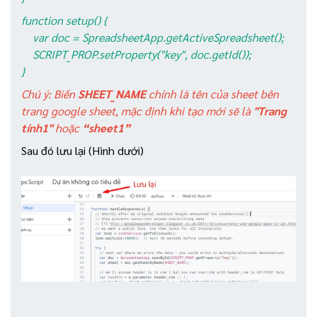
function setup() {
var doc = SpreadsheetApp.getActiveSpreadsheet();
SCRIPT_PROP.setProperty("key", doc.getId());
}
Chú ý: Biến
SHEET_NAME
chính là tên của sheet bên
trang google sheet, mặc định khi tạo mới sẽ là
"Trang
tính1"
hoặc
“sheet1”
Sau đó lưu lại (Hình dưới)