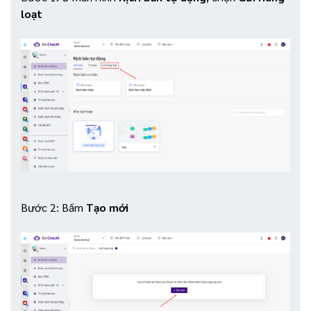
loạt
Bước 2: Bấm
Tạo mới