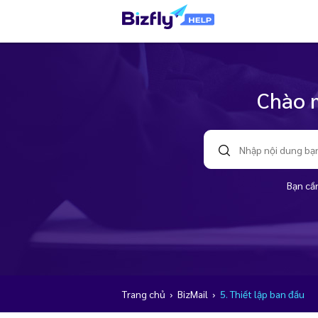
Chào m
Bạn cần
Trang chủ
›
BizMail
›
5. Thiết lập ban đầu