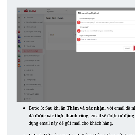
Bước 3: Sau khi ấn 
Thêm và xác nhận
, với email đã 
n
đã được xác thực thành công
, email sẽ được 
tự động
dụng email này để gửi mail cho khách hàng.