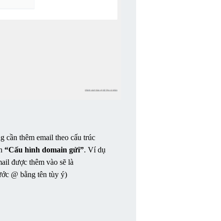
g cần thêm email theo cấu trúc 
n 
“Cấu hình domain gửi”
. Ví dụ 
domain đã được xác thực là mkt.domain.vn thì email được thêm vào sẽ là 
rước @ bằng tên tùy ý)