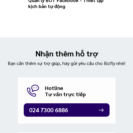
Quản lý BOT Facebook - Thiết lập
Quản l
kịch bản tự động
Thiết l
Nhận thêm hỗ trợ
Bạn cần thêm sự trợ giúp, hãy gửi yêu cầu cho Bizfly nhé!
Hotline
Tư vấn trực tiếp
024 7300 6886