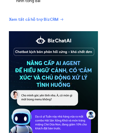
hình tổng đài
Xem tất cả hỗ trợ BizCRM