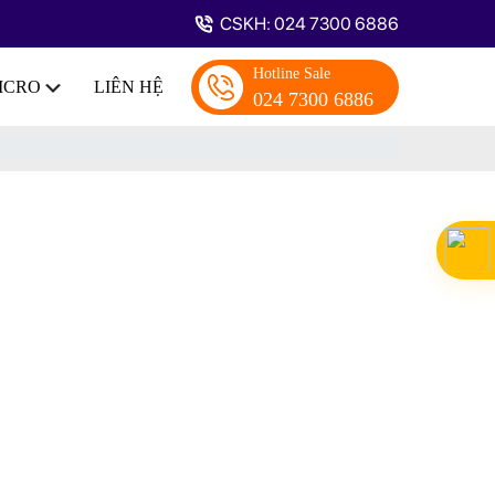
CSKH: 024 7300 6886
Hotline Sale
MICRO
LIÊN HỆ
024 7300 6886