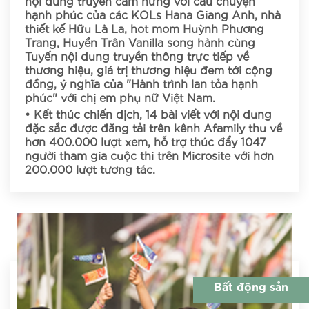
nội dung truyền cảm hứng với câu chuyện
hạnh phúc của các KOLs Hana Giang Anh, nhà
thiết kế Hữu Là La, hot mom Huỳnh Phương
Trang, Huyền Trân Vanilla song hành cùng
Tuyến nội dung truyền thông trực tiếp về
thương hiệu, giá trị thương hiệu đem tới cộng
đồng, ý nghĩa của "Hành trình lan tỏa hạnh
phúc" với chị em phụ nữ Việt Nam.
• Kết thúc chiến dịch, 14 bài viết với nội dung
đặc sắc được đăng tải trên kênh Afamily thu về
hơn 400.000 lượt xem, hỗ trợ thúc đẩy 1047
người tham gia cuộc thi trên Microsite với hơn
200.000 lượt tương tác.
Bất động sản