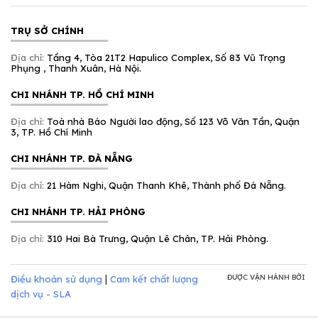
TRỤ SỞ CHÍNH
Địa chỉ:
Tầng 4, Tòa 21T2 Hapulico Complex, Số 83 Vũ Trọng
Phụng , Thanh Xuân, Hà Nội.
CHI NHÁNH TP. HỒ CHÍ MINH
Địa chỉ:
Toà nhà Báo Người lao động, Số 123 Võ Văn Tần, Quận
3, TP. Hồ Chí Minh
CHI NHÁNH TP. ĐÀ NẴNG
Địa chỉ:
21 Hàm Nghi, Quận Thanh Khê, Thành phố Đà Nẵng.
CHI NHÁNH TP. HẢI PHÒNG
Địa chỉ:
310 Hai Bà Trưng, Quận Lê Chân, TP. Hải Phòng.
|
ĐƯỢC VẬN HÀNH BỞI
Điều khoản sử dụng
Cam kết chất lượng
dịch vụ - SLA