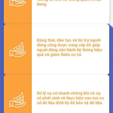
dung.
Đồng thời, đào tạo và hỗ trợ người
dùng cũng được cung cấp để giúp
người dùng vận hành hệ thống hiệu
quả và giảm thiểu sự cố.
Xử lý sự cố nhanh chóng khi có sự
cố phát sinh và thực hiện sao lưu cơ
sở dữ liệu định kỳ để bảo vệ dữ liệu.