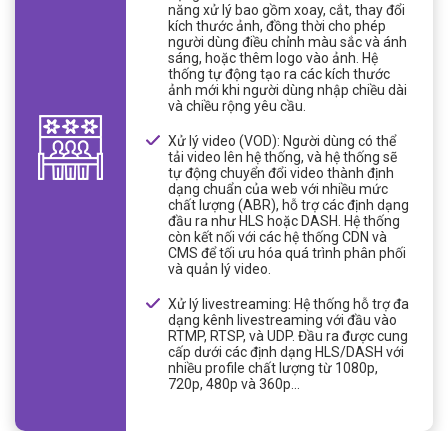
năng xử lý bao gồm xoay, cắt, thay đổi
kích thước ảnh, đồng thời cho phép
người dùng điều chỉnh màu sắc và ánh
sáng, hoặc thêm logo vào ảnh. Hệ
thống tự động tạo ra các kích thước
ảnh mới khi người dùng nhập chiều dài
và chiều rộng yêu cầu.
Xử lý video (VOD): Người dùng có thể
tải video lên hệ thống, và hệ thống sẽ
tự động chuyển đổi video thành định
dạng chuẩn của web với nhiều mức
chất lượng (ABR), hỗ trợ các định dạng
đầu ra như HLS hoặc DASH. Hệ thống
còn kết nối với các hệ thống CDN và
CMS để tối ưu hóa quá trình phân phối
và quản lý video.
Xử lý livestreaming: Hệ thống hỗ trợ đa
dạng kênh livestreaming với đầu vào
RTMP, RTSP, và UDP. Đầu ra được cung
cấp dưới các định dạng HLS/DASH với
nhiều profile chất lượng từ 1080p,
720p, 480p và 360p...