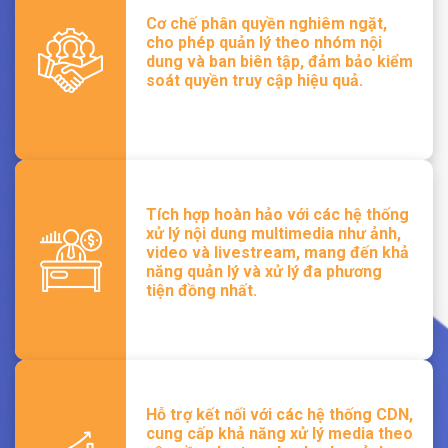
Cơ chế phân quyền nghiêm ngặt,
cho phép quản lý theo nhóm nội
dung và ban biên tập, đảm bảo kiểm
soát quyền truy cập hiệu quả.
Tích hợp hoàn hảo với các hệ thống
xử lý nội dung multimedia như ảnh,
video và livestream, mang đến khả
năng quản lý và xử lý đa phương
tiện đồng nhất.
Hỗ trợ kết nối với các hệ thống CDN,
cung cấp khả năng xử lý media theo