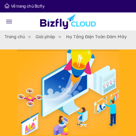
Về trang chủ Bizfly
Trang chủ
Giải pháp
Hạ Tầng Điện Toán Đám Mây