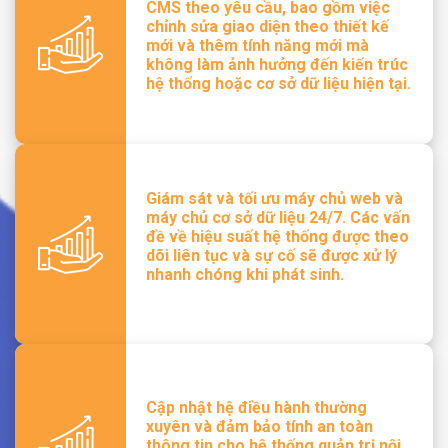
CMS theo yêu cầu, bao gồm việc
chỉnh sửa giao diện theo thiết kế
mới và thêm tính năng mới mà
không làm ảnh hưởng đến kiến trúc
hệ thống hoặc cơ sở dữ liệu hiện tại.
Giám sát và tối ưu máy chủ web và
máy chủ cơ sở dữ liệu 24/7. Các vấn
đề về hiệu suất hệ thống được theo
dõi liên tục và sự cố sẽ được xử lý
nhanh chóng khi phát sinh.
Cập nhật hệ điều hành thường
xuyên và đảm bảo tính an toàn
thông tin cho hệ thống quản trị nội