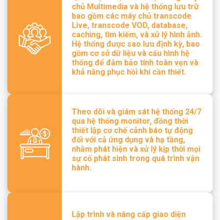
chủ Multimedia và hệ thống lưu trữ
bao gồm các máy chủ transcode
Live, transcode VOD, database,
caching, tìm kiếm, và xử lý hình ảnh.
Hệ thống được sao lưu định kỳ, bao
gồm cơ sở dữ liệu và cấu hình hệ
thống để đảm bảo tính toàn vẹn và
khả năng phục hồi khi cần thiết.
Theo dõi và giám sát hệ thống 24/7
qua hệ thống monitor, đồng thời
thiết lập cơ chế cảnh báo tự động
đối với cả ứng dụng và hạ tầng,
nhằm phát hiện và xử lý kịp thời mọi
sự cố phát sinh trong quá trình vận
hành.
Lập trình và nâng cấp giao diện