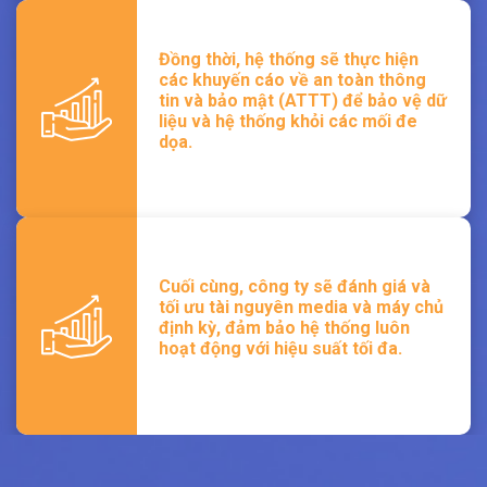
Đồng thời, hệ thống sẽ thực hiện
các khuyến cáo về an toàn thông
tin và bảo mật (ATTT) để bảo vệ dữ
liệu và hệ thống khỏi các mối đe
dọa.
Cuối cùng, công ty sẽ đánh giá và
tối ưu tài nguyên media và máy chủ
định kỳ, đảm bảo hệ thống luôn
hoạt động với hiệu suất tối đa.