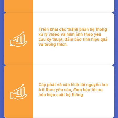
Triển khai các thành phần hệ thống
xử lý video và hình ảnh theo yêu
cầu kỹ thuật, đảm bảo tính hiệu quả
và tương thích.
Cấp phát và cấu hình tài nguyên lưu
trữ theo yêu cầu, đảm bảo tối ưu
hóa hiệu suất hệ thống.