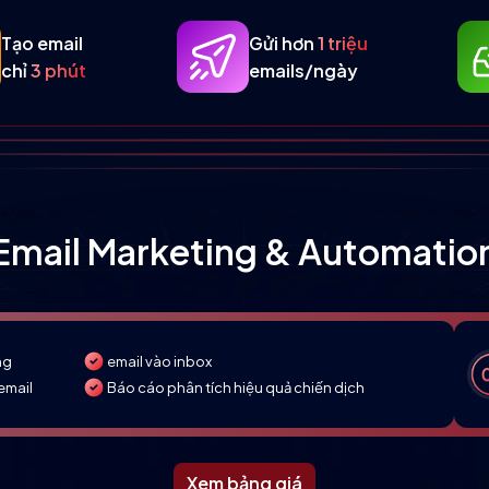
Tạo email
Gửi hơn
1 triệu
chỉ
3 phút
emails/ngày
Email Marketing & Automatio
ng
email vào inbox
email
Báo cáo phân tích hiệu quả chiến dịch
Xem bảng giá