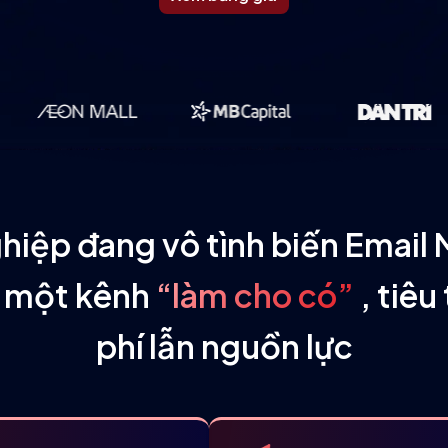
hiệp đang vô tình biến Email 
h một kênh
“làm cho có”
, tiêu
phí lẫn nguồn lực