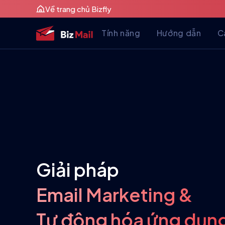
Về trang chủ Bizfly
Tính năng
Hướng dẫn
C
Giải pháp
Email Marketing &
Tự động hóa ứng dụng