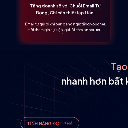
Tăng doanh số với Chuỗi Email Tự
Động, Chỉ cần thiết lập 1 lần.
Email tự gửi đi khi bạn đang ngủ: tặng voucher,
mời tham gia sự kiện, gửi lời cảm ơn sau mua
hàng, nhắc dùng thử…
Tạo
nhanh hơn bất 
TÍNH NĂNG ĐỘT PHÁ