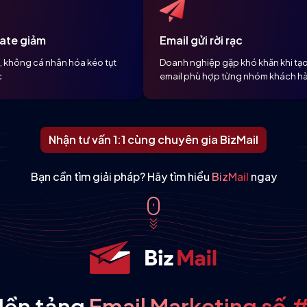
ate giảm
Email gửi rời rạc
h, không cá nhân hóa kéo tụt
Doanh nghiệp gặp khó khăn khi tạ
c
email phù hợp từng nhóm khách h
Nhận tư vấn 1:1 cùng chuyên gia BizMail
Bạn cần tìm giải pháp? Hãy tìm hiểu
BizMail
ngay
Nền tảng
Email Marketing số 