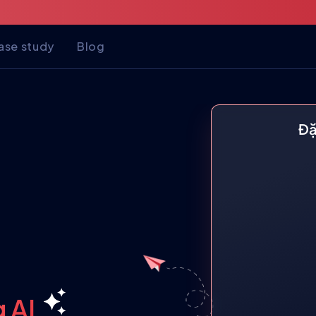
ase study
Blog
Đặ
 AI