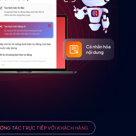
ƠNG TÁC TRỰC TIẾP VỚI KHÁCH HÀNG