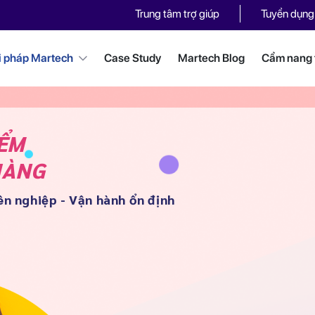
Trung tâm trợ giúp
Tuyển dụng
i pháp Martech
Case Study
Martech Blog
Cẩm nang t
IỂM
HÀNG
ên nghiệp - Vận hành ổn định