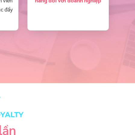
h viên
hàng đối với doanh nghiệp
úc đẩy
lần