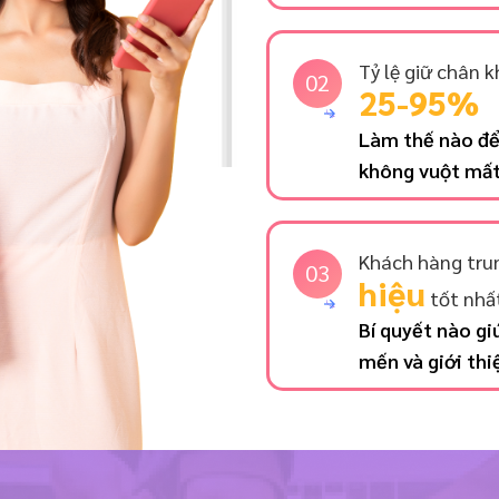
Tỷ lệ giữ chân 
02
25-95%
Làm thế nào để
không vuột mất 
Khách hàng tru
03
hiệu
tốt nhấ
Bí quyết nào g
mến và giới th