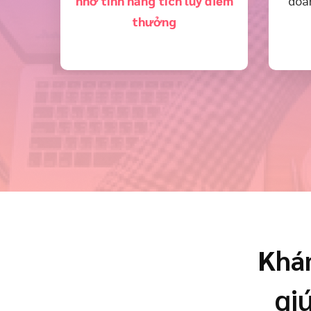
nhờ tính năng tích lũy điểm
doa
thưởng
Khá
gi