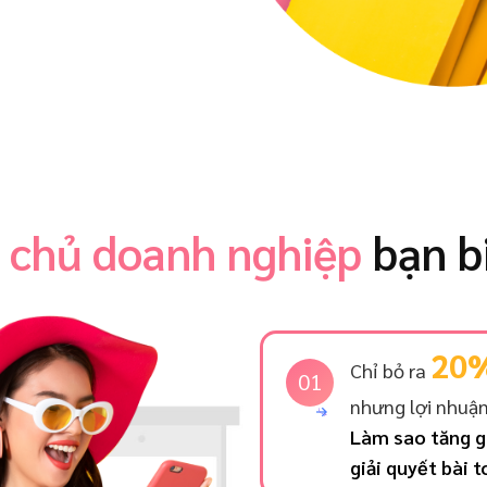
à
chủ doanh nghiệp
bạn b
20
Chỉ bỏ ra
01
nhưng lợi nhuận
Làm sao tăng gi
giải quyết bài 