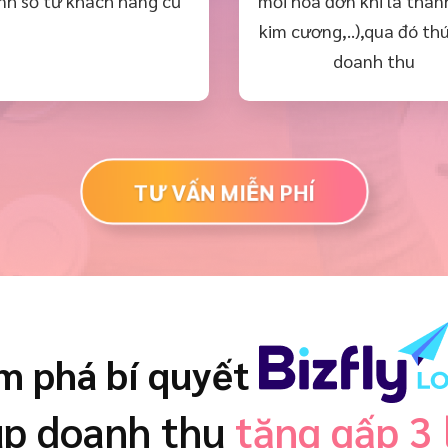
nh số từ khách hàng cũ
mỗi hóa đơn khi là thàn
kim cương,..),qua đó th
doanh thu
TƯ VẤN MIỄN PHÍ
m phá bí quyết
úp doanh thu
tăng gấp 3 