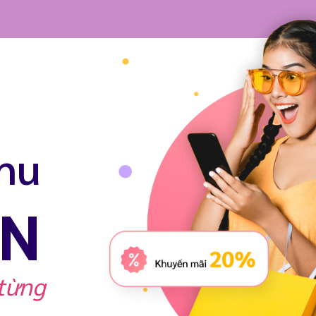
hu
ẦN
 từng