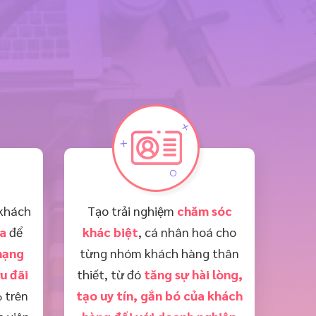
khách
Tạo trải nghiệm
chăm sóc
a
để
khác biệt
, cá nhân hoá cho
hạng
từng nhóm khách hàng thân
u đãi
thiết, từ đó
tăng sự hài lòng,
 trên
tạo uy tín, gắn bó của khách