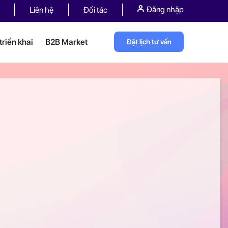
Đăng nhập
Liên hệ
Đối tác
riển khai
B2B Market
Đặt lịch tư vấn