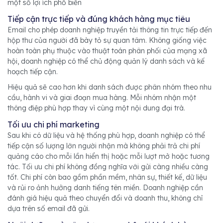
một số lợi ích phổ biến
Tiếp cận trực tiếp và đúng khách hàng mục tiêu
Email cho phép doanh nghiệp truyền tải thông tin trực tiếp đến
hộp thư của người đã bày tỏ sự quan tâm. Không giống việc
hoàn toàn phụ thuộc vào thuật toán phân phối của mạng xã
hội, doanh nghiệp có thể chủ động quản lý danh sách và kế
hoạch tiếp cận.
Hiệu quả sẽ cao hơn khi danh sách được phân nhóm theo nhu
cầu, hành vi và giai đoạn mua hàng. Mỗi nhóm nhận một
thông điệp phù hợp thay vì cùng một nội dung đại trà.
Tối ưu chi phí marketing
Sau khi có dữ liệu và hệ thống phù hợp, doanh nghiệp có thể
tiếp cận số lượng lớn người nhận mà không phải trả chi phí
quảng cáo cho mỗi lần hiển thị hoặc mỗi lượt mở hoặc tương
tác. Tối ưu chi phí không đồng nghĩa với gửi càng nhiều càng
tốt. Chi phí còn bao gồm phần mềm, nhân sự, thiết kế, dữ liệu
và rủi ro ảnh hưởng danh tiếng tên miền. Doanh nghiệp cần
đánh giá hiệu quả theo chuyển đổi và doanh thu, không chỉ
dựa trên số email đã gửi.