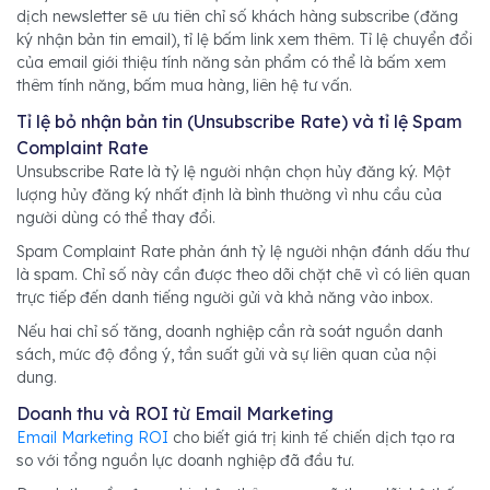
dịch newsletter sẽ ưu tiên chỉ số khách hàng subscribe (đăng
ký nhận bản tin email), tỉ lệ bấm link xem thêm. Tỉ lệ chuyển đổi
của email giới thiệu tính năng sản phẩm có thể là bấm xem
thêm tính năng, bấm mua hàng, liên hệ tư vấn.
Tỉ lệ bỏ nhận bản tin (Unsubscribe Rate) và tỉ lệ Spam
Complaint Rate
Unsubscribe Rate là tỷ lệ người nhận chọn hủy đăng ký. Một
lượng hủy đăng ký nhất định là bình thường vì nhu cầu của
người dùng có thể thay đổi.
Spam Complaint Rate phản ánh tỷ lệ người nhận đánh dấu thư
là spam. Chỉ số này cần được theo dõi chặt chẽ vì có liên quan
trực tiếp đến danh tiếng người gửi và khả năng vào inbox.
Nếu hai chỉ số tăng, doanh nghiệp cần rà soát nguồn danh
sách, mức độ đồng ý, tần suất gửi và sự liên quan của nội
dung.
Doanh thu và ROI từ Email Marketing
Email Marketing ROI
cho biết giá trị kinh tế chiến dịch tạo ra
so với tổng nguồn lực doanh nghiệp đã đầu tư.