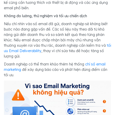
kế cũng cần tương thích với thiết bị di động và các ứng dụng
email phổ biến.
Không đo lường, thử nghiệm và tối ưu chiến dịch
Nếu chỉ nhìn vào số email đã gửi, doanh nghiệp sẽ không biết
bước nào đang gặp vấn đề. Các số liệu này theo dõi từ khả
năng gửi đến doanh thu và so sánh kết quả theo từng phân
khúc. Nếu email được chấp nhận bởi máy chủ nhưng vẫn
thường xuyên rơi vào thư rác, doanh nghiệp cần kiểm tra và
tối
ưu Email Deliverability
, thay vì chỉ sửa tiêu đề hoặc tăng số
lượng gửi.
Doanh nghiệp có thể tham khảo thêm hệ thống
chỉ số email
marketing
để xây dựng báo cáo và phát hiện đúng điểm cần
tối ưu.