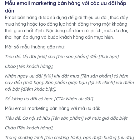
Mẫu email marketing bán hàng với các ưu đãi hấp
dẫn
Email bán hàng được sử dụng để giới thiệu ưu đãi, thúc đẩy
mua hàng hoặc tạo động lực hành động trong một khoảng
thời gian nhất định. Nội dung cần làm rõ lợi ích, mức ưu đãi,
thời hạn áp dụng và bước khách hàng cần thực hiện.
Một số mẫu thường gặp như:
Tiêu đề: Ưu đãi [x%] cho [Tên sản phẩm] đến [thời hạn]
Chào [Tên khách hàng],
Nhận ngay ưu đãi [x%] khi đặt mua [Tên sản phẩm] từ hôm
nay đến [thời hạn]. Sản phẩm giúp bạn [lợi ích chính] với điểm
nổi bật [điểm khác biệt].
Số lượng ưu đãi có hạn: [CTA: Nhận ưu đãi].
Mẫu email marketing bán hàng với mã ưu đãi:
Tiêu đề: Cơ hội sở hữu [Tên sản phẩm] với mức giá đặc biệt
Chào [Tên khách hàng],
Trong chương trình [Tên chương trình], bạn được hưởng [ưu đãi]