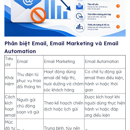
Phân biệt Email, Email Marketing và Email
Automation
Tiêu
Email
Email Marketing
Email Automation
chí
Hoạt động dùng
Cơ chế tự động gửi
Thư điện tử
Khái
email để tiếp thị,
email theo điều kiện,
phục vụ trao
niệm
nuôi dưỡng và chăm
hành vi hoặc thời
đổi thông tin
sóc khách hàng
gian
Cách
Được kích hoạt khi
Người gửi
kích
Theo kế hoạch chiến
người dùng thực hiện
chủ động
hoạt
dịch hoặc lịch gửi
hành vi hoặc đáp
soạn và gửi
email
ứng điều kiện
Mức
độ tự
Trung bình, tùy nền