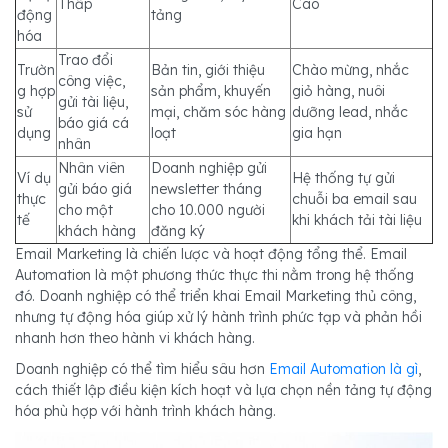
Thấp
Cao
động
tảng
hóa
Trao đổi
Trườn
Bản tin, giới thiệu
Chào mừng, nhắc
công việc,
g hợp
sản phẩm, khuyến
giỏ hàng, nuôi
gửi tài liệu,
sử
mại, chăm sóc hàng
dưỡng lead, nhắc
báo giá cá
dụng
loạt
gia hạn
nhân
Nhân viên
Doanh nghiệp gửi
Ví dụ
Hệ thống tự gửi
gửi báo giá
newsletter tháng
thực
chuỗi ba email sau
cho một
cho 10.000 người
tế
khi khách tải tài liệu
khách hàng
đăng ký
Email Marketing là chiến lược và hoạt động tổng thể. Email
Automation là một phương thức thực thi nằm trong hệ thống
đó. Doanh nghiệp có thể triển khai Email Marketing thủ công,
nhưng tự động hóa giúp xử lý hành trình phức tạp và phản hồi
nhanh hơn theo hành vi khách hàng.
Doanh nghiệp có thể tìm hiểu sâu hơn
Email Automation là gì
,
cách thiết lập điều kiện kích hoạt và lựa chọn nền tảng tự động
hóa phù hợp với hành trình khách hàng.