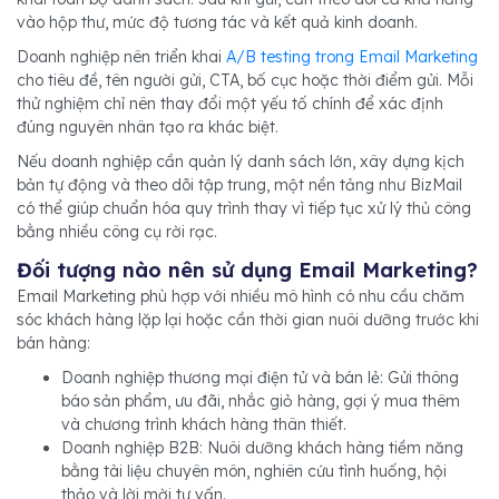
vào hộp thư, mức độ tương tác và kết quả kinh doanh.
Doanh nghiệp nên triển khai
A/B testing trong Email Marketing
cho tiêu đề, tên người gửi, CTA, bố cục hoặc thời điểm gửi. Mỗi
thử nghiệm chỉ nên thay đổi một yếu tố chính để xác định
đúng nguyên nhân tạo ra khác biệt.
Nếu doanh nghiệp cần quản lý danh sách lớn, xây dựng kịch
bản tự động và theo dõi tập trung, một nền tảng như BizMail
có thể giúp chuẩn hóa quy trình thay vì tiếp tục xử lý thủ công
bằng nhiều công cụ rời rạc.
Đối tượng nào nên sử dụng Email Marketing?
Email Marketing phù hợp với nhiều mô hình có nhu cầu chăm
sóc khách hàng lặp lại hoặc cần thời gian nuôi dưỡng trước khi
bán hàng:
Doanh nghiệp thương mại điện tử và bán lẻ: Gửi thông
báo sản phẩm, ưu đãi, nhắc giỏ hàng, gợi ý mua thêm
và chương trình khách hàng thân thiết.
Doanh nghiệp B2B: Nuôi dưỡng khách hàng tiềm năng
bằng tài liệu chuyên môn, nghiên cứu tình huống, hội
thảo và lời mời tư vấn.