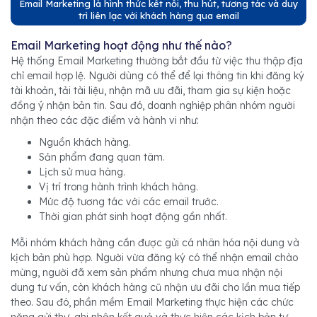
Email Marketing là hình thức kết nối, thu hút, tương tác và duy
trì liên lạc với khách hàng qua email
Email Marketing hoạt động như thế nào?
Hệ thống Email Marketing thường bắt đầu từ việc thu thập địa
chỉ email hợp lệ. Người dùng có thể để lại thông tin khi đăng ký
tài khoản, tải tài liệu, nhận mã ưu đãi, tham gia sự kiện hoặc
đồng ý nhận bản tin. Sau đó, doanh nghiệp phân nhóm người
nhận theo các đặc điểm và hành vi như:
Nguồn khách hàng.
Sản phẩm đang quan tâm.
Lịch sử mua hàng.
Vị trí trong hành trình khách hàng.
Mức độ tương tác với các email trước.
Thời gian phát sinh hoạt động gần nhất.
Mỗi nhóm khách hàng cần được gửi cá nhân hóa nội dung và
kịch bản phù hợp. Người vừa đăng ký có thể nhận email chào
mừng, người đã xem sản phẩm nhưng chưa mua nhận nội
dung tư vấn, còn khách hàng cũ nhận ưu đãi cho lần mua tiếp
theo. Sau đó, phần mềm Email Marketing thực hiện các chức