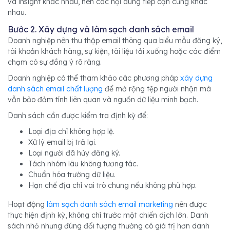
và insight khác nhau, nên các nội dung tiếp cận cũng khác
nhau.
Bước 2. Xây dựng và làm sạch danh sách email
Doanh nghiệp nên thu thập email thông qua biểu mẫu đăng ký,
tài khoản khách hàng, sự kiện, tài liệu tải xuống hoặc các điểm
chạm có sự đồng ý rõ ràng.
Doanh nghiệp có thể tham khảo các phương pháp
xây dựng
danh sách email chất lượng
để mở rộng tệp người nhận mà
vẫn bảo đảm tính liên quan và nguồn dữ liệu minh bạch.
Danh sách cần được kiểm tra định kỳ để:
Loại địa chỉ không hợp lệ.
Xử lý email bị trả lại.
Loại người đã hủy đăng ký.
Tách nhóm lâu không tương tác.
Chuẩn hóa trường dữ liệu.
Hạn chế địa chỉ vai trò chung nếu không phù hợp.
Hoạt động
làm sạch danh sách email marketing
nên được
thực hiện định kỳ, không chỉ trước một chiến dịch lớn. Danh
sách nhỏ nhưng đúng đối tượng thường có giá trị hơn danh