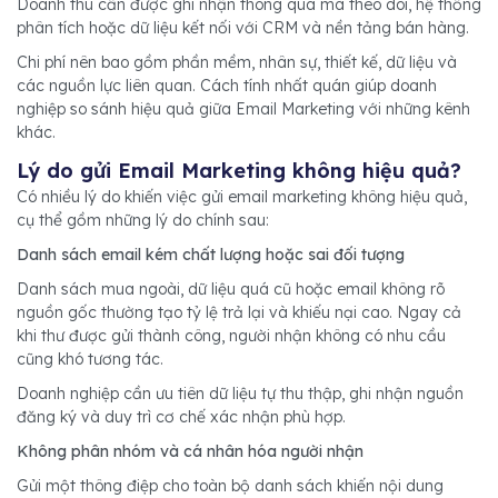
Doanh thu cần được ghi nhận thông qua mã theo dõi, hệ thống
phân tích hoặc dữ liệu kết nối với CRM và nền tảng bán hàng.
Chi phí nên bao gồm phần mềm, nhân sự, thiết kế, dữ liệu và
các nguồn lực liên quan. Cách tính nhất quán giúp doanh
nghiệp so sánh hiệu quả giữa Email Marketing với những kênh
khác.
Lý do gửi Email Marketing không hiệu quả?
Có nhiều lý do khiến việc gửi email marketing không hiệu quả,
cụ thể gồm những lý do chính sau:
Danh sách email kém chất lượng hoặc sai đối tượng
Danh sách mua ngoài, dữ liệu quá cũ hoặc email không rõ
nguồn gốc thường tạo tỷ lệ trả lại và khiếu nại cao. Ngay cả
khi thư được gửi thành công, người nhận không có nhu cầu
cũng khó tương tác.
Doanh nghiệp cần ưu tiên dữ liệu tự thu thập, ghi nhận nguồn
đăng ký và duy trì cơ chế xác nhận phù hợp.
Không phân nhóm và cá nhân hóa người nhận
Gửi một thông điệp cho toàn bộ danh sách khiến nội dung