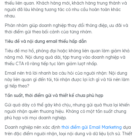
thiếu liên quan. Khách hàng mới, khách hàng trung thành và
người đã lâu không tương tác có nhu cầu hoàn toàn khác
nhau.
Phân nhóm giúp doanh nghiệp thay đổi thông điệp, ưu đãi và
thời điểm gửi theo bối cảnh của từng nhóm.
Tiêu đề và nội dung email thiếu hấp dẫn
Tiêu đề mơ hồ, phóng đại hoặc không liên quan làm giảm khả
năng mở. Nội dung quá dài, tập trung vào doanh nghiệp và
thiếu CTA rõ ràng tiếp tục làm giảm lượt nhấp.
Email nên trả lời nhanh ba câu hỏi của người nhận: Nội dung
này liên quan gì đến tôi, tôi nhận được lợi ích gì và tôi nên làm
gì tiếp theo?
Tần suất, thời điểm gửi và thiết kế chưa phù hợp
Gửi quá dày có thể gây khó chịu, nhưng gửi quá thưa lại khiến
người nhận quên thương hiệu. Không có một tần suất chung
phù hợp với mọi doanh nghiệp.
Doanh nghiệp nên xác định
thời điểm gửi Email Marketing
dựa
trên đặc điểm người nhận, loại nội dung và dữ liệu lịch sử. Thiết