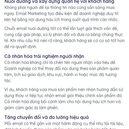
Nuôi dưỡng và xây dựng quan hệ với khách hàng
Không phải người để lại thông tin nào cũng sẵn sàng mua
ngay. Email Marketing tạo điều kiện để doanh nghiệp duy trì
liên hệ bằng nội dung hữu ích trong suốt quá trình cân nhắc.
Chuỗi email nuôi dưỡng tốt có thể lần lượt giải thích vấn đề,
cung cấp giải pháp, xử lý phản đối và đưa ra bằng chứng thực
tế. Khi nhu cầu trở nên rõ ràng, khách hàng sẽ có cơ sở tốt hơn
để ra quyết định.
Cá nhân hóa trải nghiệm người nhận
Cá nhân hóa không chỉ là chèn tên người nhận vào tiêu đề.
Doanh nghiệp có thể thay đổi nội dung theo sản phẩm quan
tâm, lịch sử giao dịch, khu vực, hành vi hoặc mức độ tương
tác.
Ví dụ, khách hàng vừa mua sản phẩm nên nhận hướng dẫn sử
dụng thay vì tiếp tục nhận email giới thiệu chính sản phẩm đó.
Cá nhân hóa đúng bối cảnh làm cho nội dung hữu ích hơn và
giảm cảm giác bị làm phiền.
Tăng chuyển đổi và đo lường hiệu quả
Mỗi email có thể gắn với một hành động cụ thể như tải tài liệu,