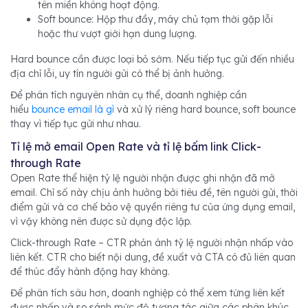
tên miền không hoạt động.
Soft bounce: Hộp thư đầy, máy chủ tạm thời gặp lỗi
hoặc thư vượt giới hạn dung lượng.
Hard bounce cần được loại bỏ sớm. Nếu tiếp tục gửi đến nhiều
địa chỉ lỗi, uy tín người gửi có thể bị ảnh hưởng.
Để phân tích nguyên nhân cụ thể, doanh nghiệp cần
hiểu
bounce email là gì
và xử lý riêng hard bounce, soft bounce
thay vì tiếp tục gửi như nhau.
Tỉ lệ mở email Open Rate và tỉ lệ bấm link Click-
through Rate
Open Rate thể hiện tỷ lệ người nhận được ghi nhận đã mở
email. Chỉ số này chịu ảnh hưởng bởi tiêu đề, tên người gửi, thời
điểm gửi và cơ chế bảo vệ quyền riêng tư của ứng dụng email,
vì vậy không nên được sử dụng độc lập.
Click-through Rate – CTR phản ánh tỷ lệ người nhận nhấp vào
liên kết. CTR cho biết nội dung, đề xuất và CTA có đủ liên quan
để thúc đẩy hành động hay không.
Để phân tích sâu hơn, doanh nghiệp có thể xem từng liên kết
được nhấp và so sánh mức độ tương tác giữa các phân khúc.