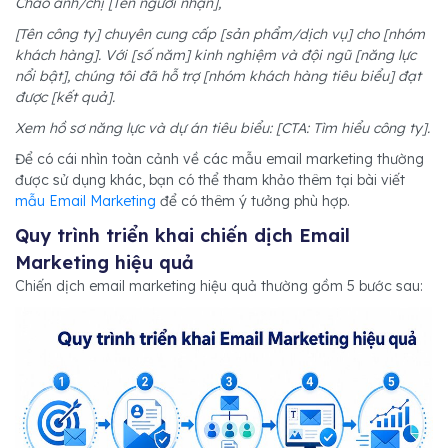
Chào anh/chị [Tên người nhận],
[Tên công ty] chuyên cung cấp [sản phẩm/dịch vụ] cho [nhóm
khách hàng]. Với [số năm] kinh nghiệm và đội ngũ [năng lực
nổi bật], chúng tôi đã hỗ trợ [nhóm khách hàng tiêu biểu] đạt
được [kết quả].
Xem hồ sơ năng lực và dự án tiêu biểu: [CTA: Tìm hiểu công ty].
Để có cái nhìn toàn cảnh về các mẫu email marketing thường
được sử dụng khác, bạn có thể tham khảo thêm tại bài viết
mẫu Email Marketing
để có thêm ý tưởng phù hợp.
Quy trình triển khai chiến dịch Email
Marketing hiệu quả
Chiến dịch email marketing hiệu quả thường gồm 5 bước sau: