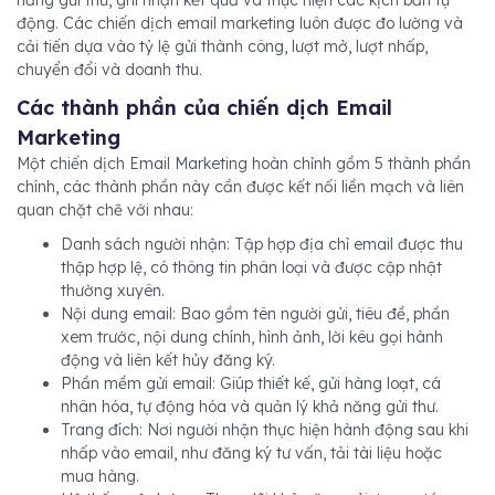
năng gửi thư, ghi nhận kết quả và thực hiện các kịch bản tự
động. Các chiến dịch email marketing luôn được đo lường và
cải tiến dựa vào tỷ lệ gửi thành công, lượt mở, lượt nhấp,
chuyển đổi và doanh thu.
Các thành phần của chiến dịch Email
Marketing
Một chiến dịch Email Marketing hoàn chỉnh gồm 5 thành phần
chính, các thành phần này cần được kết nối liền mạch và liên
quan chặt chẽ với nhau:
Danh sách người nhận: Tập hợp địa chỉ email được thu
thập hợp lệ, có thông tin phân loại và được cập nhật
thường xuyên.
Nội dung email: Bao gồm tên người gửi, tiêu đề, phần
xem trước, nội dung chính, hình ảnh, lời kêu gọi hành
động và liên kết hủy đăng ký.
Phần mềm gửi email: Giúp thiết kế, gửi hàng loạt, cá
nhân hóa, tự động hóa và quản lý khả năng gửi thư.
Trang đích: Nơi người nhận thực hiện hành động sau khi
nhấp vào email, như đăng ký tư vấn, tải tài liệu hoặc
mua hàng.