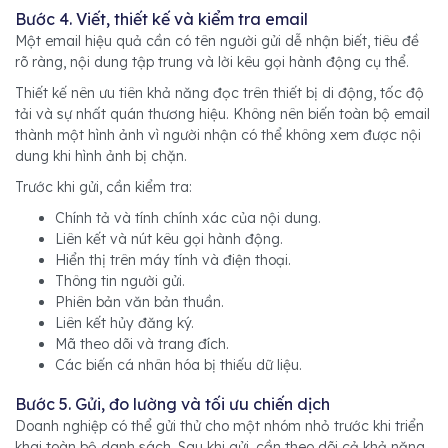
Bước 4. Viết, thiết kế và kiểm tra email
Một email hiệu quả cần có tên người gửi dễ nhận biết, tiêu đề
rõ ràng, nội dung tập trung và lời kêu gọi hành động cụ thể.
Thiết kế nên ưu tiên khả năng đọc trên thiết bị di động, tốc độ
tải và sự nhất quán thương hiệu. Không nên biến toàn bộ email
thành một hình ảnh vì người nhận có thể không xem được nội
dung khi hình ảnh bị chặn.
Trước khi gửi, cần kiểm tra:
Chính tả và tính chính xác của nội dung.
Liên kết và nút kêu gọi hành động.
Hiển thị trên máy tính và điện thoại.
Thông tin người gửi.
Phiên bản văn bản thuần.
Liên kết hủy đăng ký.
Mã theo dõi và trang đích.
Các biến cá nhân hóa bị thiếu dữ liệu.
Bước 5. Gửi, đo lường và tối ưu chiến dịch
Doanh nghiệp có thể gửi thử cho một nhóm nhỏ trước khi triển
khai toàn bộ danh sách. Sau khi gửi, cần theo dõi cả khả năng