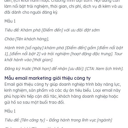
đến, lịch khởi hành hoặc chương trình đặt sớm. Nội dung cần
làm nổi bật trải nghiệm, thời gian, chi phí, dịch vụ đi kèm và ưu
đãi dành cho người đăng ký.
Mẫu 1
Tiêu đề: Khám phá [Điểm đến] với ưu đãi đặt sớm
Chào [Tên khách hàng],
Hành trình [số ngày] khám phá [Điểm đến] gồm [điểm nổi bật
1], [điểm nổi bật 2] và trải nghiệm [hoạt động đặc trưng]. Tour
khởi hành vào [thời gian].
Đăng ký trước [thời hạn] để nhận [ưu đãi]: [CTA: Xem lịch trình].
Mẫu email marketing giới thiệu công ty
Email giới thiệu công ty giúp doanh nghiệp trình bày năng lực,
kinh nghiệm, sản phẩm và các dự án tiêu biểu. Loại email này
phù hợp khi tiếp cận đối tác, khách hàng doanh nghiệp hoặc
gửi hồ sơ sau một buổi trao đổi.
Mẫu 1
Tiêu đề: [Tên công ty] – Đồng hành trong lĩnh vực [ngành]