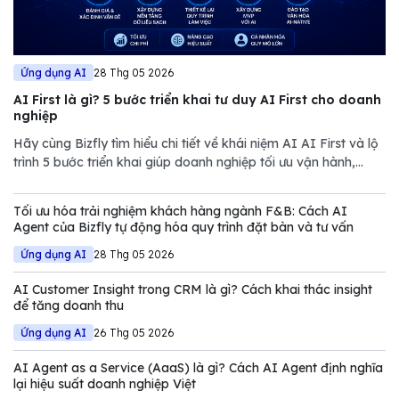
Ứng dụng AI
28 Thg 05 2026
AI First là gì? 5 bước triển khai tư duy AI First cho doanh
nghiệp
Hãy cùng Bizfly tìm hiểu chi tiết về khái niệm AI AI First và lộ
trình 5 bước triển khai giúp doanh nghiệp tối ưu vận hành,
giảm chi phí và nâng cao năng lực cạnh tranh trong thị trường
đầy biến động.
Tối ưu hóa trải nghiệm khách hàng ngành F&B: Cách AI
Agent của Bizfly tự động hóa quy trình đặt bàn và tư vấn
Ứng dụng AI
28 Thg 05 2026
AI Customer Insight trong CRM là gì? Cách khai thác insight
để tăng doanh thu
Ứng dụng AI
26 Thg 05 2026
AI Agent as a Service (AaaS) là gì? Cách AI Agent định nghĩa
lại hiệu suất doanh nghiệp Việt