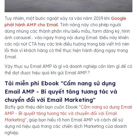
Tuy nhiên, một bước ngoặt xảy ra vào năm 2019 khi
Google
phát hành AMP cho Email
. Tính năng này cho phép người
dùng nhúng các thành phần như biểu mẫu, form đăng ký, hình
ảnh carousel… vào ngay trong nội dung Email. Điều này khiến
các nội nút CTA hay các link điều hướng trong bài viết trở nên
lỗi thời vì khách hàng có thể thực hiện hành động ngay trong
Email.
Vậy thực sự Email AMP là gì và doanh nghiệp cần làm gì để có
thể đạt được hiệu quả khi gửi Email AMP.?
Tải miễn phí Ebook "Cẩm nang sử dụng
Email AMP - Bí quyết tăng tương tác và
chuyển đổi với Email Marketing"
Bizfly giới thiệu đến bạn cuốn Ebook
"Cẩm nang sử dụng Email
AMP - Bí quyết tăng tương tác và chuyển đổi với Email
Marketing"
, giúp bạn hiểu rõ hơn Email AMP và cách để sử
dụng nó hiệu quả trong các chiến dịch Marketing của doanh
nghiệp.