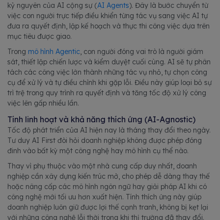
kỷ nguyên của AI cộng sự (
AI Agents
). Đây là bước chuyển từ
việc con người trực tiếp điều khiển từng tác vụ sang việc AI tự
đưa ra quyết định, lập kế hoạch và thực thi công việc dựa trên
mục tiêu được giao.
Trong
mô hình Agentic
, con người đóng vai trò là người giám
sát, thiết lập chiến lược và kiểm duyệt cuối cùng. AI sẽ tự phân
tách các công việc lớn thành những tác vụ nhỏ, tự chọn công
cụ để xử lý và tự điều chỉnh khi gặp lỗi. Điều này giúp loại bỏ sự
trì trệ trong quy trình ra quyết định và tăng tốc độ xử lý công
việc lên gấp nhiều lần.
Tính linh hoạt và khả năng thích ứng (AI-Agnostic)
Tốc độ phát triển của AI hiện nay là tháng thay đổi theo ngày.
Tư duy AI First đòi hỏi doanh nghiệp không được phép đóng
đinh vào bất kỳ một công nghệ hay mô hình cụ thể nào.
Thay vì phụ thuộc vào một nhà cung cấp duy nhất, doanh
nghiệp cần xây dựng kiến trúc mở, cho phép dễ dàng thay thế
hoặc nâng cấp các mô hình ngôn ngữ hay giải pháp AI khi có
công nghệ mới tối ưu hơn xuất hiện. Tính thích ứng này giúp
doanh nghiệp luôn giữ được lợi thế cạnh tranh, không bị kẹt lại
với những công nghệ lỗi thời trong khi thị trường đã thay đổi.