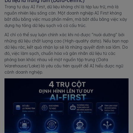
Dữ liệu là trung tâm (Data-centric)
Trong tư duy AI First, dữ liệu không chỉ là tệp lưu trữ, mà là
nguồn nhiên liệu sống còn. Một doanh nghiệp AI First không
bắt đầu bằng việc mua phần mềm, mà bắt đầu bằng việc xây
dựng hạ tầng dữ liệu sạch và có cấu trúc.
AI chỉ có thể suy luận chính xác khi nó được "nuôi dưỡng" bởi
những dữ liệu chất lượng cao (High-quality data). Nếu bạn nạp
dữ liệu rác, kết quả nhận lại sẽ là những quyết định sai lầm. Do
đó, việc làm sạch, chuẩn hóa và gán nhãn dữ liệu từ các
phòng ban khác nhau về một nguồn tập trung (Data
Warehouse/Lake) là yêu cầu tiên quyết để AI hiểu được ngữ
cảnh doanh nghiệp.