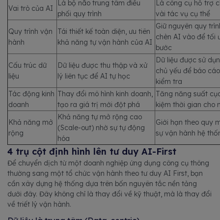
Là bộ não trung tâm điều
Là công cụ hỗ trợ 
Vai trò của AI
phối quy trình
vài tác vụ cụ thể
Giữ nguyên quy trình
Quy trình vận
Tái thiết kế toàn diện, ưu tiên
chèn AI vào để tối
hành
khả năng tự vận hành của AI
bước
Dữ liệu được sử dụn
Cấu trúc dữ
Dữ liệu được thu thập và xử
chủ yếu để báo cá
liệu
lý liên tục để AI tự học
kiểm tra
Tác động kinh
Thay đổi mô hình kinh doanh,
Tăng năng suất cục 
doanh
tạo ra giá trị mới đột phá
kiệm thời gian cho 
Khả năng tự mở rộng cao
Khả năng mở
Giới hạn theo quy 
(Scale-out) nhờ sự tự động
rộng
sự vận hành hệ thố
hóa
4 trụ cột định hình lên tư duy AI-First
Để chuyển dịch từ một doanh nghiệp ứng dụng công cụ thông
thường sang một tổ chức vận hành theo tư duy AI First, bạn
cần xây dựng hệ thống dựa trên bốn nguyên tắc nền tảng
dưới đây. Đây không chỉ là thay đổi về kỹ thuật, mà là thay đổi
về triết lý vận hành.