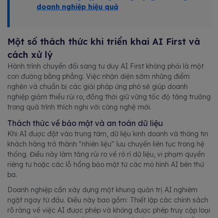
doanh nghiệp hiệu quả
Một số thách thức khi triển khai AI First và
cách xử lý
Hành trình chuyển đổi sang tư duy AI First không phải là một
con đường bằng phẳng. Việc nhận diện sớm những điểm
nghẽn và chuẩn bị các giải pháp ứng phó sẽ giúp doanh
nghiệp giảm thiểu rủi ro, đồng thời giữ vững tốc độ tăng trưởng
trong quá trình thích nghi với công nghệ mới.
Thách thức về bảo mật và an toàn dữ liệu
Khi AI được đặt vào trung tâm, dữ liệu kinh doanh và thông tin
khách hàng trở thành "nhiên liệu" lưu chuyển liên tục trong hệ
thống. Điều này làm tăng rủi ro về rò rỉ dữ liệu, vi phạm quyền
riêng tư hoặc các lỗ hổng bảo mật từ các mô hình AI bên thứ
ba.
Doanh nghiệp cần xây dựng một khung quản trị AI nghiêm
ngặt ngay từ đầu. Điều này bao gồm: Thiết lập các chính sách
rõ ràng về việc AI được phép và không được phép truy cập loại