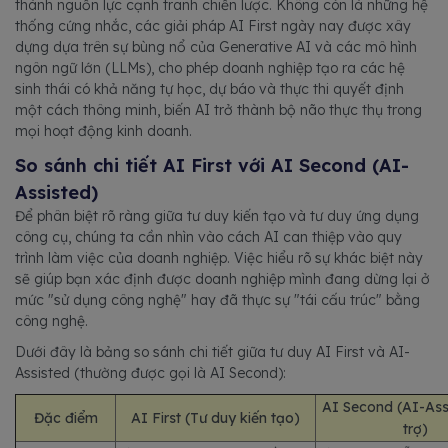
thành nguồn lực cạnh tranh chiến lược. Không còn là những hệ
thống cứng nhắc, các giải pháp AI First ngày nay được xây
dựng dựa trên sự bùng nổ của Generative AI và các mô hình
ngôn ngữ lớn (LLMs), cho phép doanh nghiệp tạo ra các hệ
sinh thái có khả năng tự học, dự báo và thực thi quyết định
một cách thông minh, biến AI trở thành bộ não thực thụ trong
mọi hoạt động kinh doanh.
So sánh chi tiết AI First với AI Second (AI-
Assisted)
Để phân biệt rõ ràng giữa tư duy kiến tạo và tư duy ứng dụng
công cụ, chúng ta cần nhìn vào cách AI can thiệp vào quy
trình làm việc của doanh nghiệp. Việc hiểu rõ sự khác biệt này
sẽ giúp bạn xác định được doanh nghiệp mình đang dừng lại ở
mức "sử dụng công nghệ" hay đã thực sự "tái cấu trúc" bằng
công nghệ.
Dưới đây là bảng so sánh chi tiết giữa tư duy AI First và AI-
Assisted (thường được gọi là AI Second):
AI Second (AI-As
Đặc điểm
AI First (Tư duy kiến tạo)
trợ)