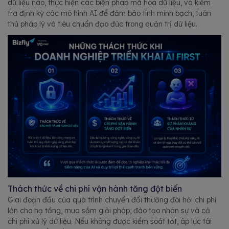
dữ liệu nào, thực hiện các biện pháp mã hóa dữ liệu, và kiểm
tra định kỳ các mô hình AI để đảm bảo tính minh bạch, tuân
thủ pháp lý và tiêu chuẩn đạo đức trong quản trị dữ liệu.
Thách thức về chi phí vận hành tăng đột biến
Giai đoạn đầu của quá trình chuyển đổi thường đòi hỏi chi phí
lớn cho hạ tầng, mua sắm giải pháp, đào tạo nhân sự và cả
chi phí xử lý dữ liệu. Nếu không được kiểm soát tốt, áp lực tài