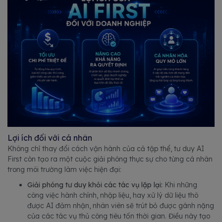
Lợi ích đối với cá nhân
Không chỉ thay đổi cách vận hành của cả tập thể, tư duy AI
First còn tạo ra một cuộc giải phóng thực sự cho từng cá nhân
trong môi trường làm việc hiện đại:
Giải phóng tư duy khỏi các tác vụ lặp lại:
Khi những
công việc hành chính, nhập liệu, hay xử lý dữ liệu thô
được AI đảm nhận, nhân viên sẽ trút bỏ được gánh nặng
của các tác vụ thủ công tiêu tốn thời gian. Điều này tạo