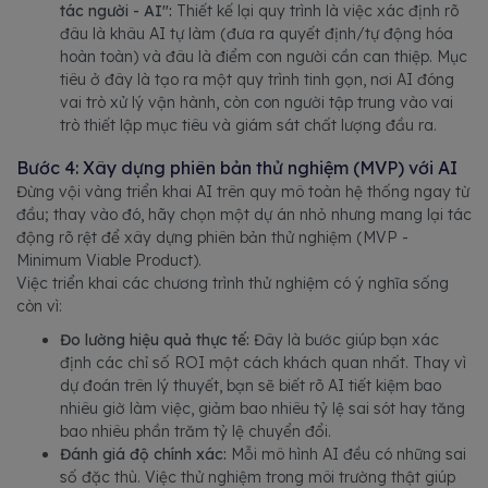
tác người - AI":
Thiết kế lại quy trình là việc xác định rõ
đâu là khâu AI tự làm (đưa ra quyết định/tự động hóa
hoàn toàn) và đâu là điểm con người cần can thiệp. Mục
tiêu ở đây là tạo ra một quy trình tinh gọn, nơi AI đóng
vai trò xử lý vận hành, còn con người tập trung vào vai
trò thiết lập mục tiêu và giám sát chất lượng đầu ra.
Bước 4: Xây dựng phiên bản thử nghiệm (MVP) với AI
Đừng vội vàng triển khai AI trên quy mô toàn hệ thống ngay từ
đầu; thay vào đó, hãy chọn một dự án nhỏ nhưng mang lại tác
động rõ rệt để xây dựng phiên bản thử nghiệm (MVP -
Minimum Viable Product).
Việc triển khai các chương trình thử nghiệm có ý nghĩa sống
còn vì:
Đo lường hiệu quả thực tế:
Đây là bước giúp bạn xác
định các chỉ số ROI một cách khách quan nhất. Thay vì
dự đoán trên lý thuyết, bạn sẽ biết rõ AI tiết kiệm bao
nhiêu giờ làm việc, giảm bao nhiêu tỷ lệ sai sót hay tăng
bao nhiêu phần trăm tỷ lệ chuyển đổi.
Đánh giá độ chính xác:
Mỗi mô hình AI đều có những sai
số đặc thù. Việc thử nghiệm trong môi trường thật giúp