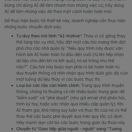
Đừng chỉ dùng AI để làm nhanh hơn những việc cũ, hãy dùng
AI để làm những việc đó theo một cách hoàn toàn mới.
Để thực hiện bước tái thiết kế này, doanh nghiệp cần thực hiện
những bước chuyển dịch sau:
Tư duy theo mô hình "AI-Native":
Thay vì cố gắng thay
thế từng tác vụ nhỏ, hãy đặt một câu hỏi mang tính đột
phá cho các nhà quản lý: "Nếu quy trình này được vận
hành bởi AI hoàn toàn từ đầu đến cuối (từ khi tiếp nhận
dữ liệu cho đến khi ra kết quả), nó sẽ trông như thế
nào?". Câu hỏi này buộc bạn phải rũ bỏ hoàn toàn tư
duy truyền thống và nhìn nhận quy trình dưới góc độ của
một luồng dữ liệu thay vì các bước thực thi.
Loại bỏ các rào cản hành chính:
Trong quy trình truyền
thống, chúng ta thường có rất nhiều bước trung gian để
"kiểm soát" và "phê duyệt" (như gửi email chờ phản hồi,
trình ký tay, hoặc xác nhận qua nhiều cấp quản lý). Khi
AI tham gia, khả năng suy luận và thực thi của nó có thể
thay thế các bước phê duyệt dựa trên quy tắc cố định.
Hãy mạnh dạn cắt bỏ các bước trung gian dư thừa này.
Chuyển từ "Giao tiếp giữa người - người" sang "Tương