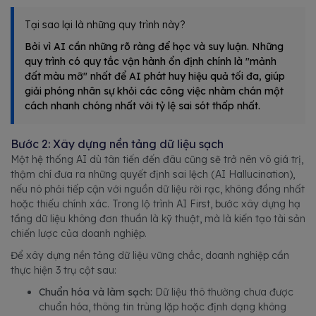
Tại sao lại là những quy trình này?
Bởi vì AI cần những rõ ràng để học và suy luận. Những
quy trình có quy tắc vận hành ổn định chính là "mảnh
đất màu mỡ" nhất để AI phát huy hiệu quả tối đa, giúp
giải phóng nhân sự khỏi các công việc nhàm chán một
cách nhanh chóng nhất với tỷ lệ sai sót thấp nhất.
Bước 2: Xây dựng nền tảng dữ liệu sạch
Một hệ thống AI dù tân tiến đến đâu cũng sẽ trở nên vô giá trị,
thậm chí đưa ra những quyết định sai lệch (AI Hallucination),
nếu nó phải tiếp cận với nguồn dữ liệu rời rạc, không đồng nhất
hoặc thiếu chính xác. Trong lộ trình AI First, bước xây dựng hạ
tầng dữ liệu không đơn thuần là kỹ thuật, mà là kiến tạo tài sản
chiến lược của doanh nghiệp.
Để xây dựng nền tảng dữ liệu vững chắc, doanh nghiệp cần
thực hiện 3 trụ cột sau:
Chuẩn hóa và làm sạch:
Dữ liệu thô thường chưa được
chuẩn hóa, thông tin trùng lặp hoặc định dạng không