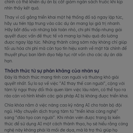
chính có thể khiến dự án bị cắt giảm ngân sách trước khi kịp
nhìn thấy kết quả.
Thay vì cố gắng triển khai một hệ thống đồ sộ ngay lập tức,
hãy ưu tiên tập trung vào các dự án mang lại giá trị nhanh.
Hãy bắt đầu với những bài toán nhỏ, chi phí thấp nhưng giải
quyết được vấn đề thực tế và mang lại hiệu quả đo lường
được ngay lập tức. Những thành công sớm này không chỉ giúp
tối ưu hóa chi phí mà còn tạo tín hiệu xanh về mặt tài chính để
thuyết phục ban lãnh đạo tiếp tục rót vốn cho các dự án dài
hạn.
Thách thức từ sự phản kháng của nhân sự
Đây là thách thức mang tính con người và thường khó giải
quyết nhất. Sự lo sợ về việc "AI thay thế con người", cộng với
tâm lý ngại thay đổi thói quen làm việc lâu năm, có thể tạo ra
rào cản vô hình khiến các giải pháp AI bị không được triển khai.
Chìa khóa nằm ở việc nâng cao kỹ năng AI cho toàn bộ đội
ngũ. Hãy chuyển dịch trọng tâm từ "triển khai công nghệ"
sang "đào tạo con người". Khi nhân viên được trang bị kiến
thức để sử dụng AI một cách thành thạo, họ sẽ hiểu rằng công
nghệ này không phải là mối đe dọa, mà là trợ thủ giúp họ