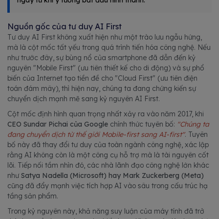
Nguồn gốc của tư duy AI First
Tư duy AI First không xuất hiện như một trào lưu ngẫu hứng,
mà là cột mốc tất yếu trong quá trình tiến hóa công nghệ. Nếu
như trước đây, sự bùng nổ của smartphone đã dẫn đến kỷ
nguyên "Mobile First" (ưu tiên thiết kế cho di động) và sự phổ
biến của Internet tạo tiền đề cho "Cloud First" (ưu tiên điện
toán đám mây), thì hiện nay, chúng ta đang chứng kiến sự
chuyển dịch mạnh mẽ sang kỷ nguyên AI First.
Cột mốc định hình quan trọng nhất xảy ra vào năm 2017, khi
CEO Sundar Pichai của Google
chính thức tuyên bố:
"Chúng ta
đang chuyển dịch từ thế giới Mobile-first sang AI-first"
. Tuyên
bố này đã thay đổi tư duy của toàn ngành công nghệ, xác lập
rằng AI không còn là một công cụ hỗ trợ mà là tài nguyên cốt
lõi. Tiếp nối tầm nhìn đó, các nhà lãnh đạo công nghệ lớn khác
như
Satya Nadella (Microsoft) hay Mark Zuckerberg (Meta)
cũng đã đẩy mạnh việc tích hợp AI vào sâu trong cấu trúc hạ
tầng sản phẩm.
Trong kỷ nguyên này, khả năng suy luận của máy tính đã trở