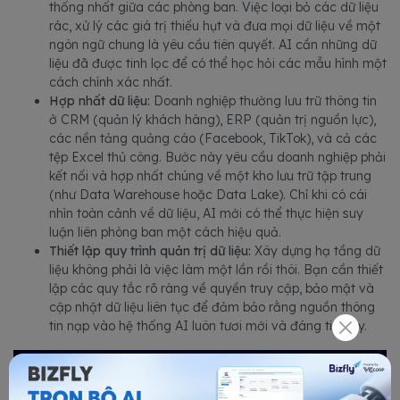
thống nhất giữa các phòng ban. Việc loại bỏ các dữ liệu
rác, xử lý các giá trị thiếu hụt và đưa mọi dữ liệu về một
ngôn ngữ chung là yêu cầu tiên quyết. AI cần những dữ
liệu đã được tinh lọc để có thể học hỏi các mẫu hình một
cách chính xác nhất.
Hợp nhất dữ liệu:
Doanh nghiệp thường lưu trữ thông tin
ở CRM (quản lý khách hàng), ERP (quản trị nguồn lực),
các nền tảng quảng cáo (Facebook, TikTok), và cả các
tệp Excel thủ công. Bước này yêu cầu doanh nghiệp phải
kết nối và hợp nhất chúng về một kho lưu trữ tập trung
(như Data Warehouse hoặc Data Lake). Chỉ khi có cái
nhìn toàn cảnh về dữ liệu, AI mới có thể thực hiện suy
luận liên phòng ban một cách hiệu quả.
Thiết lập quy trình quản trị dữ liệu:
Xây dựng hạ tầng dữ
liệu không phải là việc làm một lần rồi thôi. Bạn cần thiết
lập các quy tắc rõ ràng về quyền truy cập, bảo mật và
cập nhật dữ liệu liên tục để đảm bảo rằng nguồn thông
tin nạp vào hệ thống AI luôn tươi mới và đáng tin cậy.