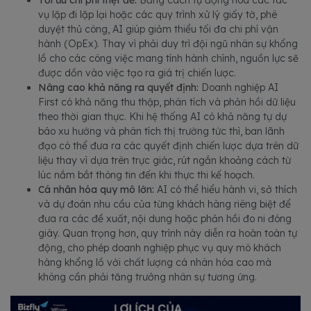
vụ lặp đi lặp lại hoặc các quy trình xử lý giấy tờ, phê
duyệt thủ công, AI giúp giảm thiểu tối đa chi phí vận
hành (OpEx). Thay vì phải duy trì đội ngũ nhân sự khổng
lồ cho các công việc mang tính hành chính, nguồn lực sẽ
được dồn vào việc tạo ra giá trị chiến lược.
Nâng cao khả năng ra quyết định:
Doanh nghiệp AI
First có khả năng thu thập, phân tích và phản hồi dữ liệu
theo thời gian thực. Khi hệ thống AI có khả năng tự dự
báo xu hướng và phân tích thị trường tức thì, ban lãnh
đạo có thể đưa ra các quyết định chiến lược dựa trên dữ
liệu thay vì dựa trên trực giác, rút ngắn khoảng cách từ
lúc nắm bắt thông tin đến khi thực thi kế hoạch.
Cá nhân hóa quy mô lớn:
AI có thể hiểu hành vi, sở thích
và dự đoán nhu cầu của từng khách hàng riêng biệt để
đưa ra các đề xuất, nội dung hoặc phản hồi đo ni đóng
giày. Quan trọng hơn, quy trình này diễn ra hoàn toàn tự
động, cho phép doanh nghiệp phục vụ quy mô khách
hàng khổng lồ với chất lượng cá nhân hóa cao mà
không cần phải tăng trưởng nhân sự tương ứng.