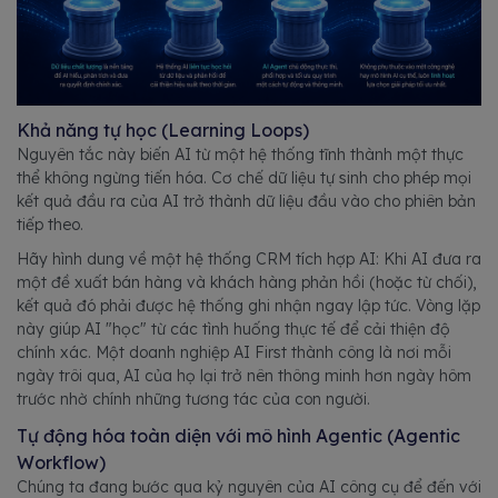
Khả năng tự học (Learning Loops)
Nguyên tắc này biến AI từ một hệ thống tĩnh thành một thực
thể không ngừng tiến hóa. Cơ chế dữ liệu tự sinh cho phép mọi
kết quả đầu ra của AI trở thành dữ liệu đầu vào cho phiên bản
tiếp theo.
Hãy hình dung về một hệ thống CRM tích hợp AI: Khi AI đưa ra
một đề xuất bán hàng và khách hàng phản hồi (hoặc từ chối),
kết quả đó phải được hệ thống ghi nhận ngay lập tức. Vòng lặp
này giúp AI "học" từ các tình huống thực tế để cải thiện độ
chính xác. Một doanh nghiệp AI First thành công là nơi mỗi
ngày trôi qua, AI của họ lại trở nên thông minh hơn ngày hôm
trước nhờ chính những tương tác của con người.
Tự động hóa toàn diện với mô hình Agentic (Agentic
Workflow)
Chúng ta đang bước qua kỷ nguyên của AI công cụ để đến với