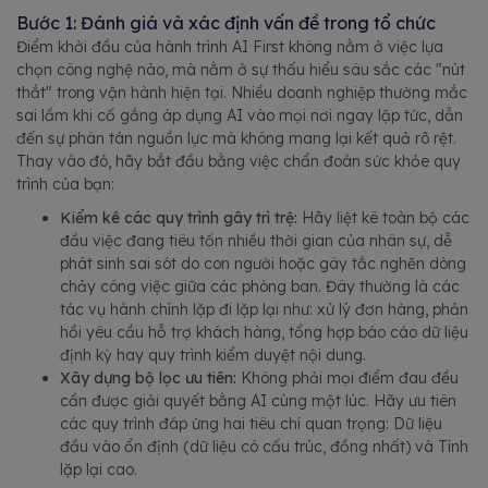
Bước 1: Đánh giá và xác định vấn đề trong tổ chức
Điểm khởi đầu của hành trình AI First không nằm ở việc lựa
chọn công nghệ nào, mà nằm ở sự thấu hiểu sâu sắc các "nút
thắt" trong vận hành hiện tại. Nhiều doanh nghiệp thường mắc
sai lầm khi cố gắng áp dụng AI vào mọi nơi ngay lập tức, dẫn
đến sự phân tán nguồn lực mà không mang lại kết quả rõ rệt.
Thay vào đó, hãy bắt đầu bằng việc chẩn đoán sức khỏe quy
trình của bạn:
Kiểm kê các quy trình gây trì trệ:
Hãy liệt kê toàn bộ các
đầu việc đang tiêu tốn nhiều thời gian của nhân sự, dễ
phát sinh sai sót do con người hoặc gây tắc nghẽn dòng
chảy công việc giữa các phòng ban. Đây thường là các
tác vụ hành chính lặp đi lặp lại như: xử lý đơn hàng, phản
hồi yêu cầu hỗ trợ khách hàng, tổng hợp báo cáo dữ liệu
định kỳ hay quy trình kiểm duyệt nội dung.
Xây dựng bộ lọc ưu tiên:
Không phải mọi điểm đau đều
cần được giải quyết bằng AI cùng một lúc. Hãy ưu tiên
các quy trình đáp ứng hai tiêu chí quan trọng: Dữ liệu
đầu vào ổn định (dữ liệu có cấu trúc, đồng nhất) và Tính
lặp lại cao.