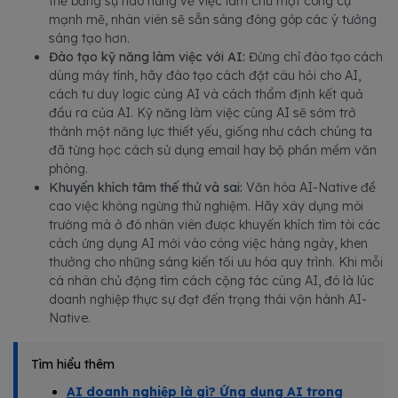
thế bằng sự hào hứng về việc làm chủ một công cụ
mạnh mẽ, nhân viên sẽ sẵn sàng đóng góp các ý tưởng
sáng tạo hơn.
Đào tạo kỹ năng làm việc với AI:
Đừng chỉ đào tạo cách
dùng máy tính, hãy đào tạo cách đặt câu hỏi cho AI,
cách tư duy logic cùng AI và cách thẩm định kết quả
đầu ra của AI. Kỹ năng làm việc cùng AI sẽ sớm trở
thành một năng lực thiết yếu, giống như cách chúng ta
đã từng học cách sử dụng email hay bộ phần mềm văn
phòng.
Khuyến khích tâm thế thử và sai:
Văn hóa AI-Native đề
cao việc không ngừng thử nghiệm. Hãy xây dựng môi
trường mà ở đó nhân viên được khuyến khích tìm tòi các
cách ứng dụng AI mới vào công việc hàng ngày, khen
thưởng cho những sáng kiến tối ưu hóa quy trình. Khi mỗi
cá nhân chủ động tìm cách cộng tác cùng AI, đó là lúc
doanh nghiệp thực sự đạt đến trạng thái vận hành AI-
Native.
Tìm hiểu thêm
AI doanh nghiệp là gì? Ứng dụng AI trong