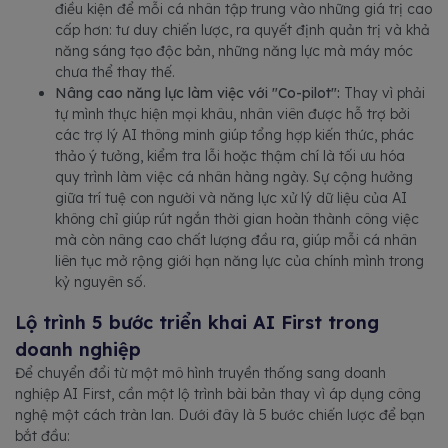
điều kiện để mỗi cá nhân tập trung vào những giá trị cao
cấp hơn: tư duy chiến lược, ra quyết định quản trị và khả
năng sáng tạo độc bản, những năng lực mà máy móc
chưa thể thay thế.
Nâng cao năng lực làm việc với "Co-pilot":
Thay vì phải
tự mình thực hiện mọi khâu, nhân viên được hỗ trợ bởi
các trợ lý AI thông minh giúp tổng hợp kiến thức, phác
thảo ý tưởng, kiểm tra lỗi hoặc thậm chí là tối ưu hóa
quy trình làm việc cá nhân hàng ngày. Sự cộng hưởng
giữa trí tuệ con người và năng lực xử lý dữ liệu của AI
không chỉ giúp rút ngắn thời gian hoàn thành công việc
mà còn nâng cao chất lượng đầu ra, giúp mỗi cá nhân
liên tục mở rộng giới hạn năng lực của chính mình trong
kỷ nguyên số.
Lộ trình 5 bước triển khai AI First trong
doanh nghiệp
Để chuyển đổi từ một mô hình truyền thống sang doanh
nghiệp AI First, cần một lộ trình bài bản thay vì áp dụng công
nghệ một cách tràn lan. Dưới đây là 5 bước chiến lược để bạn
bắt đầu: