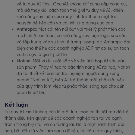
về tư duy AI First. OpenAI không chỉ cung cấp công cụ,
mà đã thay đổi cách toàn thế giới tư duy về AI, khiến
khả năng suy luận của máy tính trở thành một tài
nguyên dễ tiếp cận và có tính ứng dụng cực cao.
Anthropic:
Một cái tên nổi bật với triết lý phát triển các
mô hình AI an toàn, có khả năng suy luận logic sâu sắc
và tập trung vào sự tinh tế trong tương tác. Anthropic đại
diện cho thế hệ các doanh nghiệp AI First coi sự an toàn
và tin cậy là giá trị cốt lõi.
Notion
: Một ví dụ xuất sắc về việc tích hợp AI sâu vào
sản phẩm. Thay vì tạo ra các tính năng AI rời rạc, Notion
đã tái thiết kế toàn bộ trải nghiệm người dùng xung
quanh "Notion AI", biến AI trở thành một phần tất yếu
của quy trình làm việc từ phác thảo, sáng tạo cho đến
quản lý dữ liệu.
Kết luận
Tư duy AI First không còn là một lựa chọn có thì tốt mà đã trở
thành điều tiên quyết để các doanh nghiệp tồn tại và cạnh
tranh trong hiện tại và cả tương lai. Đó là một hành trình dài
hạn, bắt đầu từ việc làm sạch dữ liệu, tái cấu trúc quy trình,