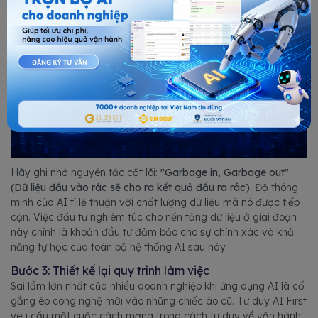
Hãy ghi nhớ nguyên tắc cốt lõi:
"Garbage in, Garbage out"
(Dữ liệu đầu vào rác sẽ cho ra kết quả đầu ra rác)
. Độ thông
minh của AI tỉ lệ thuận với chất lượng dữ liệu mà nó được tiếp
cận. Việc đầu tư nghiêm túc cho nền tảng dữ liệu ở giai đoạn
này chính là khoản đầu tư đảm bảo cho sự chính xác và khả
năng tự học của toàn bộ hệ thống AI sau này.
Bước 3: Thiết kế lại quy trình làm việc
Sai lầm lớn nhất của nhiều doanh nghiệp khi ứng dụng AI là cố
gắng ép công nghệ mới vào những chiếc áo cũ. Tư duy AI First
yêu cầu một cuộc cách mạng trong cách tư duy về vận hành: