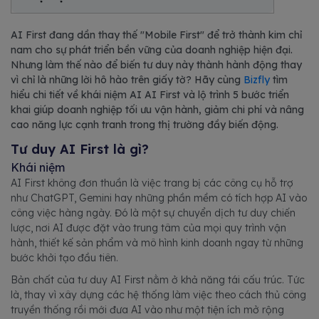
AI First đang dần thay thế "Mobile First" để trở thành kim chỉ
nam cho sự phát triển bền vững của doanh nghiệp hiện đại.
Nhưng làm thế nào để biến tư duy này thành hành động thay
vì chỉ là những lời hô hào trên giấy tờ? Hãy cùng
Bizfly
tìm
hiểu chi tiết về khái niệm AI AI First và lộ trình 5 bước triển
khai giúp doanh nghiệp tối ưu vận hành, giảm chi phí và nâng
cao năng lực cạnh tranh trong thị trường đầy biến động.
Tư duy AI First là gì?
Khái niệm
AI First không đơn thuần là việc trang bị các công cụ hỗ trợ
như ChatGPT, Gemini hay những phần mềm có tích hợp AI vào
công việc hàng ngày. Đó là một sự chuyển dịch tư duy chiến
lược, nơi AI được đặt vào trung tâm của mọi quy trình vận
hành, thiết kế sản phẩm và mô hình kinh doanh ngay từ những
bước khởi tạo đầu tiên.
Bản chất của tư duy AI First nằm ở khả năng tái cấu trúc. Tức
là, thay vì xây dựng các hệ thống làm việc theo cách thủ công
truyền thống rồi mới đưa AI vào như một tiện ích mở rộng