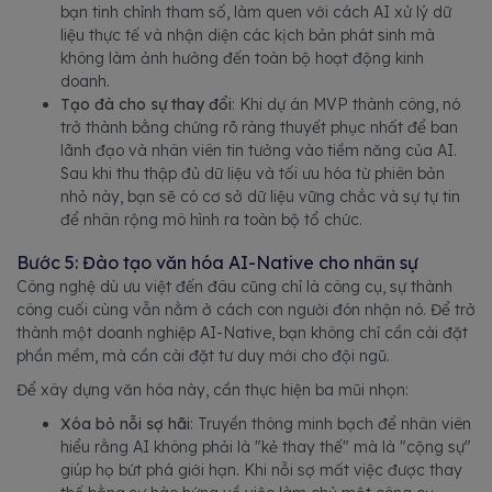
bạn tinh chỉnh tham số, làm quen với cách AI xử lý dữ
liệu thực tế và nhận diện các kịch bản phát sinh mà
không làm ảnh hưởng đến toàn bộ hoạt động kinh
doanh.
Tạo đà cho sự thay đổi
: Khi dự án MVP thành công, nó
trở thành bằng chứng rõ ràng thuyết phục nhất để ban
lãnh đạo và nhân viên tin tưởng vào tiềm năng của AI.
Sau khi thu thập đủ dữ liệu và tối ưu hóa từ phiên bản
nhỏ này, bạn sẽ có cơ sở dữ liệu vững chắc và sự tự tin
để nhân rộng mô hình ra toàn bộ tổ chức.
Bước 5: Đào tạo văn hóa AI-Native cho nhân sự
Công nghệ dù ưu việt đến đâu cũng chỉ là công cụ, sự thành
công cuối cùng vẫn nằm ở cách con người đón nhận nó. Để trở
thành một doanh nghiệp AI-Native, bạn không chỉ cần cài đặt
phần mềm, mà cần cài đặt tư duy mới cho đội ngũ.
Để xây dựng văn hóa này, cần thực hiện ba mũi nhọn:
Xóa bỏ nỗi sợ hãi
: Truyền thông minh bạch để nhân viên
hiểu rằng AI không phải là "kẻ thay thế" mà là "cộng sự"
giúp họ bứt phá giới hạn. Khi nỗi sợ mất việc được thay