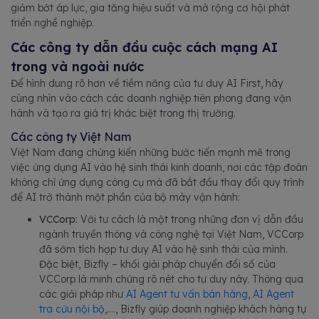
giảm bớt áp lực, gia tăng hiệu suất và mở rộng cơ hội phát
triển nghề nghiệp.
Các công ty dẫn đầu cuộc cách mạng AI
trong và ngoài nước
Để hình dung rõ hơn về tiềm năng của tư duy AI First, hãy
cùng nhìn vào cách các doanh nghiệp tiên phong đang vận
hành và tạo ra giá trị khác biệt trong thị trường.
Các công ty Việt Nam
Việt Nam đang chứng kiến những bước tiến mạnh mẽ trong
việc ứng dụng AI vào hệ sinh thái kinh doanh, nơi các tập đoàn
không chỉ ứng dụng công cụ mà đã bắt đầu thay đổi quy trình
để AI trở thành một phần của bộ máy vận hành:
VCCorp:
Với tư cách là một trong những đơn vị dẫn đầu
ngành truyền thông và công nghệ tại Việt Nam, VCCorp
đã sớm tích hợp tư duy AI vào hệ sinh thái của mình.
Đặc biệt, Bizfly – khối giải pháp chuyển đổi số của
VCCorp là minh chứng rõ nét cho tư duy này. Thông qua
các giải pháp như
AI Agent tư vấn bán hàng
,
AI Agent
tra cứu nội bộ
,...., Bizfly giúp doanh nghiệp khách hàng tự