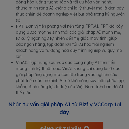
động hóa luồng tương tác và tối ưu hóa vận hành,
chứng minh rằng AI không chỉ là lý thuyết mà là đòn bẩy
thực chiến để doanh nghiệp Việt bứt phá trong kỷ nguyên
số.
FPT:
Đơn vị tiên phong với nền tảng FPT.AI. FPT đã xây
dựng được một hệ sinh thái các giải pháp AI mạnh mẽ,
từ xử lý ngôn ngữ tự nhiên đến thị giác máy tính, giúp
các ngân hàng, tập đoàn lớn tối ưu hóa trải nghiệm
khách hàng và tự động hóa quy trình nghiệp vụ quy mô
lớn.
VinAI:
Tập trung sâu vào các công nghệ AI tiên tiến
mang tính kỹ thuật cao. VinAI không chỉ dừng lại ở các
giải pháp ứng dụng mà còn tập trung vào nghiên cứu
phát triển các mô hình AI có khả năng suy luận phức tạp,
khẳng định năng lực trí tuệ của Việt Nam trên bản đồ AI
thế giới.
Nhận tư vấn giải pháp AI từ Bizfly VCCorp tại
đây.
ĐĂNG KÝ TƯ VẤN