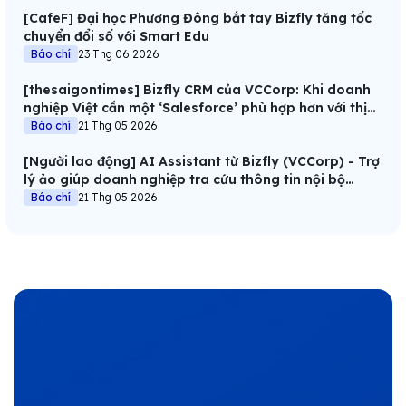
[CafeF] Đại học Phương Đông bắt tay Bizfly tăng tốc
chuyển đổi số với Smart Edu
Báo chí
23 Thg 06 2026
[thesaigontimes] Bizfly CRM của VCCorp: Khi doanh
nghiệp Việt cần một ‘Salesforce’ phù hợp hơn với thị
trường
Báo chí
21 Thg 05 2026
[Người lao động] AI Assistant từ Bizfly (VCCorp) - Trợ
lý ảo giúp doanh nghiệp tra cứu thông tin nội bộ
trong 1 giây
Báo chí
21 Thg 05 2026