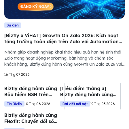
Sự kiện
[Bizfly x ViHAT] Growth On Zalo 2026: Kích hoạt
tăng trưởng toàn diện trên Zalo với Automation
và AI
Nhằm giúp doanh nghiệp khai thác hiệu quả hơn hệ sinh thái
Zalo trong hoạt động Marketing, bán hàng và chăm sóc
khách hàng, Bizfly đồng hành cùng Growth On Zalo 2026 với
vai trò nhà tài trợ, góp phần mang đến những góc nhìn thực
16 Thg 07 2026
tiễn về quản trị dữ liệu,
Bizfly đồng hành cùng
[Tiêu điểm tháng 3]
Bảo hiểm BSH trên
Bizfly đồng hành cùng
hành trình xây dựng
các doanh nghiệp lớn
Tin Bizfly
10 Thg 06 2026
Bài viết nổi bật
19 Thg 03 2026
nền tảng bảo hiểm số
chuyển đổi số toàn
toàn diện
diện
Bizfly đồng hành cùng
Flexfit: Chuyển đổi số
toàn diện hoạt động