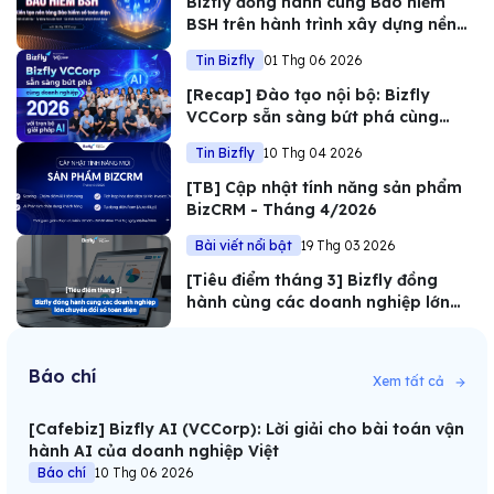
Bizfly đồng hành cùng Bảo hiểm
BSH trên hành trình xây dựng nền
tảng bảo hiểm số toàn diện
Tin Bizfly
01 Thg 06 2026
[Recap] Đào tạo nội bộ: Bizfly
VCCorp sẵn sàng bứt phá cùng
doanh nghiệp 2026 với trọn bộ giải
Tin Bizfly
10 Thg 04 2026
pháp AI
[TB] Cập nhật tính năng sản phẩm
BizCRM - Tháng 4/2026
Bài viết nổi bật
19 Thg 03 2026
[Tiêu điểm tháng 3] Bizfly đồng
hành cùng các doanh nghiệp lớn
chuyển đổi số toàn diện
Báo chí
Xem tất cả
[Cafebiz] Bizfly AI (VCCorp): Lời giải cho bài toán vận
hành AI của doanh nghiệp Việt
Báo chí
10 Thg 06 2026