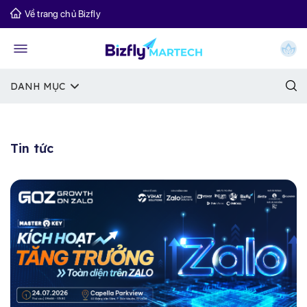
Về trang chủ Bizfly
DANH MỤC
Tin tức