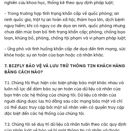
nghiên cứu khoa học, thống kê theo quy định pháp luật;
-
Trong trường hợp tình trạng khẩn cấp về quốc phòng; an
ninh quốc gia, trật tự an toàn xã hội, thảm họa lớn, dịch bệnh
nguy hiểm; khi có nguy cơ đe dọa an ninh, quốc phòng nhưng
chưa đến mức ban bố tình trạng khẩn cấp; phòng, chống bạo
loạn, khủng bố, phòng, chống tội phạm và vi phạm pháp luật;
-
Ứng phó với tình huống khẩn cấp đe dọa đến tính mạng, sức
khỏe hoặc sự an toàn của bạn hoặc cá nhân khác.
7. BIZFLY BẢO VỆ VÀ LƯU TRỮ THÔNG TIN KHÁCH HÀNG
BẰNG CÁCH NÀO?
7.1.
Chúng tôi thực hiện các biện pháp bảo mật khác nhau và
luôn nỗ lực để đảm bảo sự an toàn của dữ liệu cá nhân của
bạn trên các hệ thống của chúng tôi. Dữ liệu cá nhân của
người dùng được lưu trữ đằng sau các mạng bảo mật và chỉ
có thể được truy cập bởi một số nhân viên có quyền truy cập
đặc biệt đến các hệ thống của chúng tôi.
7.2.
Chúng tôi sẽ duy trì dữ liệu cá nhân tuân theo các quy định
của pháp luật về bảo vệ bí mật thông tin cá nhân và/hoặc