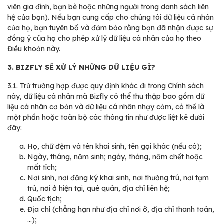
viên gia đình, bạn bè hoặc những người trong danh sách liên
hệ của bạn). Nếu bạn cung cấp cho chúng tôi dữ liệu cá nhân
của họ, bạn tuyên bố và đảm bảo rằng bạn đã nhận được sự
đồng ý của họ cho phép xử lý dữ liệu cá nhân của họ theo
Điều khoản này.
3. BIZFLY SẼ XỬ LÝ NHỮNG DỮ LIỆU GÌ?
3.1.
Trừ trường hợp được quy định khác đi trong Chính sách
này, dữ liệu cá nhân mà Bizfly có thể thu thập bao gồm dữ
liệu cá nhân cơ bản và dữ liệu cá nhân nhạy cảm, có thể là
một phần hoặc toàn bộ các thông tin như được liệt kê dưới
đây:
Họ, chữ đệm và tên khai sinh, tên gọi khác (nếu có);
Ngày, tháng, năm sinh; ngày, tháng, năm chết hoặc
mất tích;
Nơi sinh, nơi đăng ký khai sinh, nơi thường trú, nơi tạm
trú, nơi ở hiện tại, quê quán, địa chỉ liên hệ;
Quốc tịch;
Địa chỉ (chẳng hạn như địa chỉ nơi ở, địa chỉ thanh toán,
...);