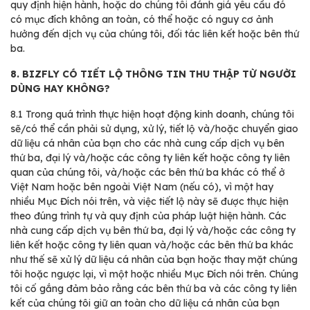
quy định hiện hành, hoặc do chúng tôi đánh giá yêu cầu đó
có mục đích không an toàn, có thể hoặc có nguy cơ ảnh
hưởng đến dịch vụ của chúng tôi, đối tác liên kết hoặc bên thứ
ba.
8. BIZFLY CÓ TIẾT LỘ THÔNG TIN THU THẬP TỪ NGƯỜI
DÙNG HAY KHÔNG?
8.1
Trong quá trình thực hiện hoạt động kinh doanh, chúng tôi
sẽ/có thể cần phải sử dụng, xử lý, tiết lộ và/hoặc chuyển giao
dữ liệu cá nhân của bạn cho các nhà cung cấp dịch vụ bên
thứ ba, đại lý và/hoặc các công ty liên kết hoặc công ty liên
quan của chúng tôi, và/hoặc các bên thứ ba khác có thể ở
Việt Nam hoặc bên ngoài Việt Nam (nếu có), vì một hay
nhiều Mục Đích nói trên, và việc tiết lộ này sẽ được thực hiện
theo đúng trình tự và quy định của pháp luật hiện hành. Các
nhà cung cấp dịch vụ bên thứ ba, đại lý và/hoặc các công ty
liên kết hoặc công ty liên quan và/hoặc các bên thứ ba khác
như thế sẽ xử lý dữ liệu cá nhân của bạn hoặc thay mặt chúng
tôi hoặc ngược lại, vì một hoặc nhiều Mục Đích nói trên. Chúng
tôi cố gắng đảm bảo rằng các bên thứ ba và các công ty liên
kết của chúng tôi giữ an toàn cho dữ liệu cá nhân của bạn