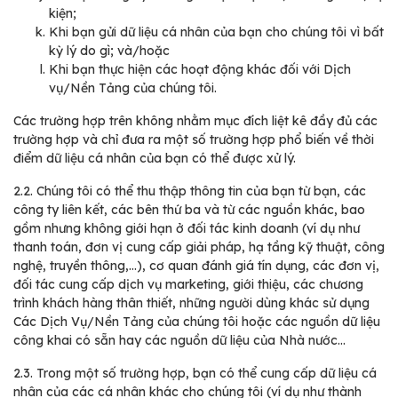
kiện;
Khi bạn gửi dữ liệu cá nhân của bạn cho chúng tôi vì bất
kỳ lý do gì; và/hoặc
Khi bạn thực hiện các hoạt động khác đối với Dịch
vụ/Nền Tảng của chúng tôi.
Các trường hợp trên không nhằm mục đích liệt kê đầy đủ các
trường hợp và chỉ đưa ra một số trường hợp phổ biến về thời
điểm dữ liệu cá nhân của bạn có thể được xử lý.
2.2.
Chúng tôi có thể thu thập thông tin của bạn từ bạn, các
công ty liên kết, các bên thứ ba và từ các nguồn khác, bao
gồm nhưng không giới hạn ở đối tác kinh doanh (ví dụ như
thanh toán, đơn vị cung cấp giải pháp, hạ tầng kỹ thuật, công
nghệ, truyền thông,…), cơ quan đánh giá tín dụng, các đơn vị,
đối tác cung cấp dịch vụ marketing, giới thiệu, các chương
trình khách hàng thân thiết, những người dùng khác sử dụng
Các Dịch Vụ/Nền Tảng của chúng tôi hoặc các nguồn dữ liệu
công khai có sẵn hay các nguồn dữ liệu của Nhà nước…
2.3.
Trong một số trường hợp, bạn có thể cung cấp dữ liệu cá
nhân của các cá nhân khác cho chúng tôi (ví dụ như thành