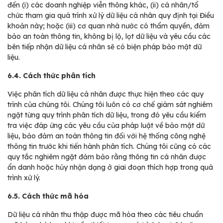
đến (i) các doanh nghiệp viễn thông khác, (ii) cá nhân/tổ
chức tham gia quá trình xử lý dữ liệu cá nhân quy định tại Điều
khoản này; hoặc (iii) cơ quan nhà nước có thẩm quyền, đảm
bảo an toàn thông tin, không bị lộ, lọt dữ liệu và yêu cầu các
bên tiếp nhận dữ liệu cá nhân sẽ có biện pháp bảo mật dữ
liệu.
6.4. Cách thức phân tích
Việc phân tích dữ liệu cá nhân được thực hiện theo các quy
trình của chúng tôi. Chúng tôi luôn có cơ chế giám sát nghiêm
ngặt từng quy trình phân tích dữ liệu, trong đó yêu cầu kiểm
tra việc đáp ứng các yêu cầu của pháp luật về bảo mật dữ
liệu, bảo đảm an toàn thông tin đối với hệ thống công nghệ
thông tin trước khi tiến hành phân tích. Chúng tôi cũng có các
quy tắc nghiêm ngặt đảm bảo rằng thông tin cá nhân được
ẩn danh hoặc hủy nhận dạng ở giai đoạn thích hợp trong quá
trình xử lý.
6.5. Cách thức mã hóa
Dữ liệu cá nhân thu thập được mã hóa theo các tiêu chuẩn