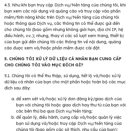
4.3.
Như khi bạn truy cập Dịch vụ/Nền tảng của chúng tôi, khi
bạn xem các nội dung và quảng cáo và truy cập vào phần
mềm/tính năng khác trên Dịch vụ/Nền tảng của chúng tôi
hoặc thông qua Dịch vụ, các thông tin có thể được gửi đến
cho chúng tôi (bao gồm nhưng không giới hạn, địa chỉ IP, hệ
điều hành, v.v..); nhưng, thay vì các số lượt xem trang, thiết bị
của bạn gửi đến chúng tôi các thông tin về nội dung, quảng
cáo được xem và/hoặc phần mềm được cài đặt.
5. CHÚNG TÔI XỬ LÝ DỮ LIỆU CÁ NHÂN BẠN CUNG CẤP
CHO CHÚNG TÔI VÀO MỤC ĐÍCH GÌ?
5.1.
Chúng tôi có thể thu thập, sử dụng, tiết lộ và/hoặc xử lý
dữ liệu cá nhân của bạn cho một phần hoặc toàn bộ các mục
đích sau đây:
để xem xét và/hoặc xử lý đơn đăng ký/giao dịch của
bạn với chúng tôi hoặc giao dịch hay thư từ của bạn với
các bên thứ ba qua Dịch vụ/Nền tảng;
để quản lý, điều hành, cung cấp và/hoặc quản lý việc
bạn sử dụng và/hoặc truy cập Dịch vụ/Nền tảng của
chúng tôi (bao gồm các sở thích, nhu cầu của bạn);