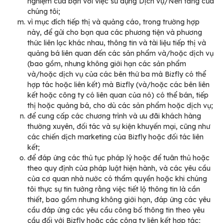
nghiệm của bạn với việc sử dụng Dịch vụ/Nền tảng của
chúng tôi;
vì mục đích tiếp thị và quảng cáo, trong trường hợp
này, để gửi cho bạn qua các phương tiện và phương
thức liên lạc khác nhau, thông tin và tài liệu tiếp thị và
quảng bá liên quan đến các sản phẩm và/hoặc dịch vụ
(bao gồm, nhưng không giới hạn các sản phẩm
và/hoặc dịch vụ của các bên thứ ba mà Bizfly có thể
hợp tác hoặc liên kết) mà Bizfly (và/hoặc các bên liên
kết hoặc công ty có liên quan của nó) có thể bán, tiếp
thị hoặc quảng bá, cho dù các sản phẩm hoặc dịch vụ;
để cung cấp các chương trình và ưu đãi khách hàng
thường xuyên, đối tác và sự kiện khuyến mại, cũng như
các chiến dịch marketing của Bizfly hoặc đối tác liên
kết;
để đáp ứng các thủ tục pháp lý hoặc để tuân thủ hoặc
theo quy định của pháp luật hiện hành, và các yêu cầu
của cơ quan nhà nước có thẩm quyền hoặc khi chúng
tôi thực sự tin tưởng rằng việc tiết lộ thông tin là cần
thiết, bao gồm nhưng không giới hạn, đáp ứng các yêu
cầu đáp ứng các yêu cầu công bố thông tin theo yêu
cầu đối với Bizfly hoặc các công ty liên kết hợp tác;