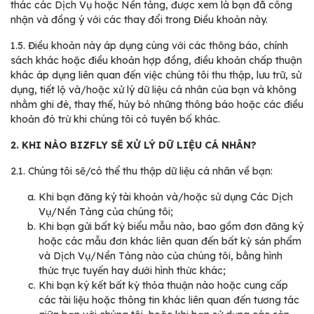
thác các Dịch Vụ hoặc Nền tảng, được xem là bạn đã công
nhận và đồng ý với các thay đổi trong Điều khoản này.
1.5.
Điều khoản này áp dụng cùng với các thông báo, chính
sách khác hoặc điều khoản hợp đồng, điều khoản chấp thuận
khác áp dụng liên quan đến việc chúng tôi thu thập, lưu trữ, sử
dụng, tiết lộ và/hoặc xử lý dữ liệu cá nhân của bạn và không
nhằm ghi đè, thay thế, hủy bỏ những thông báo hoặc các điều
khoản đó trừ khi chúng tôi có tuyên bố khác.
2. KHI NÀO BIZFLY SẼ XỬ LÝ DỮ LIỆU CÁ NHÂN?
2.1.
Chúng tôi sẽ/có thể thu thập dữ liệu cá nhân về bạn:
Khi bạn đăng ký tài khoản và/hoặc sử dụng Các Dịch
Vụ/Nền Tảng của chúng tôi;
Khi bạn gửi bất kỳ biểu mẫu nào, bao gồm đơn đăng ký
hoặc các mẫu đơn khác liên quan đến bất kỳ sản phẩm
và Dịch Vụ/Nền Tảng nào của chúng tôi, bằng hình
thức trực tuyến hay dưới hình thức khác;
Khi bạn ký kết bất kỳ thỏa thuận nào hoặc cung cấp
các tài liệu hoặc thông tin khác liên quan đến tương tác