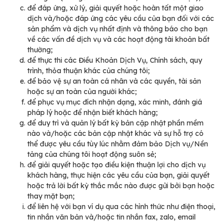
để đáp ứng, xử lý, giải quyết hoặc hoàn tất một giao
dịch và/hoặc đáp ứng các yêu cầu của bạn đối với các
sản phẩm và dịch vụ nhất định và thông báo cho bạn
về các vấn đề dịch vụ và các hoạt động tài khoản bất
thường;
để thực thi các Điều Khoản Dịch Vụ, Chính sách, quy
trình, thỏa thuận khác của chúng tôi;
để bảo vệ sự an toàn cá nhân và các quyền, tài sản
hoặc sự an toàn của người khác;
để phục vụ mục đích nhận dạng, xác minh, đánh giá
pháp lý hoặc để nhận biết khách hàng;
để duy trì và quản lý bất kỳ bản cập nhật phần mềm
nào và/hoặc các bản cập nhật khác và sự hỗ trợ có
thể được yêu cầu tùy lúc nhằm đảm bảo Dịch vụ/Nền
tảng của chúng tôi hoạt động suôn sẻ;
để giải quyết hoặc tạo điều kiện thuận lợi cho dịch vụ
khách hàng, thực hiện các yêu cầu của bạn, giải quyết
hoặc trả lời bất kỳ thắc mắc nào được gửi bởi bạn hoặc
thay mặt bạn;
để liên hệ với bạn ví dụ qua các hình thức như điện thoại,
tin nhắn văn bản và/hoặc tin nhắn fax, zalo, email