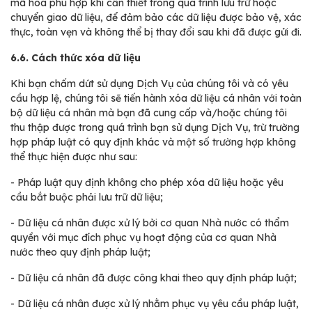
mã hóa phù hợp khi cần thiết trong quá trình lưu trữ hoặc
chuyển giao dữ liệu, để đảm bảo các dữ liệu được bảo vệ, xác
thực, toàn vẹn và không thể bị thay đổi sau khi đã được gửi đi.
6.6. Cách thức xóa dữ liệu
Khi bạn chấm dứt sử dụng Dịch Vụ của chúng tôi và có yêu
cầu hợp lệ, chúng tôi sẽ tiến hành xóa dữ liệu cá nhân với toàn
bộ dữ liệu cá nhân mà bạn đã cung cấp và/hoặc chúng tôi
thu thập được trong quá trình bạn sử dụng Dịch Vụ, trừ trường
hợp pháp luật có quy định khác và một số trường hợp không
thể thực hiện được như sau:
-
Pháp luật quy định không cho phép xóa dữ liệu hoặc yêu
cầu bắt buộc phải lưu trữ dữ liệu;
-
Dữ liệu cá nhân được xử lý bởi cơ quan Nhà nước có thẩm
quyền với mục đích phục vụ hoạt động của cơ quan Nhà
nước theo quy định pháp luật;
-
Dữ liệu cá nhân đã được công khai theo quy định pháp luật;
-
Dữ liệu cá nhân được xử lý nhằm phục vụ yêu cầu pháp luật,