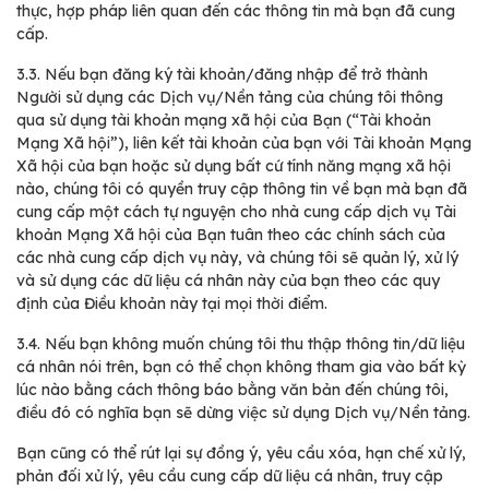
thực, hợp pháp liên quan đến các thông tin mà bạn đã cung
cấp.
3.3.
Nếu bạn đăng ký tài khoản/đăng nhập để trở thành
Người sử dụng các Dịch vụ/Nền tảng của chúng tôi thông
qua sử dụng tài khoản mạng xã hội của Bạn (“Tài khoản
Mạng Xã hội”), liên kết tài khoản của bạn với Tài khoản Mạng
Xã hội của bạn hoặc sử dụng bất cứ tính năng mạng xã hội
nào, chúng tôi có quyền truy cập thông tin về bạn mà bạn đã
cung cấp một cách tự nguyện cho nhà cung cấp dịch vụ Tài
khoản Mạng Xã hội của Bạn tuân theo các chính sách của
các nhà cung cấp dịch vụ này, và chúng tôi sẽ quản lý, xử lý
và sử dụng các dữ liệu cá nhân này của bạn theo các quy
định của Điều khoản này tại mọi thời điểm.
3.4.
Nếu bạn không muốn chúng tôi thu thập thông tin/dữ liệu
cá nhân nói trên, bạn có thể chọn không tham gia vào bất kỳ
lúc nào bằng cách thông báo bằng văn bản đến chúng tôi,
điều đó có nghĩa bạn sẽ dừng việc sử dụng Dịch vụ/Nền tảng.
Bạn cũng có thể rút lại sự đồng ý, yêu cầu xóa, hạn chế xử lý,
phản đối xử lý, yêu cầu cung cấp dữ liệu cá nhân, truy cập