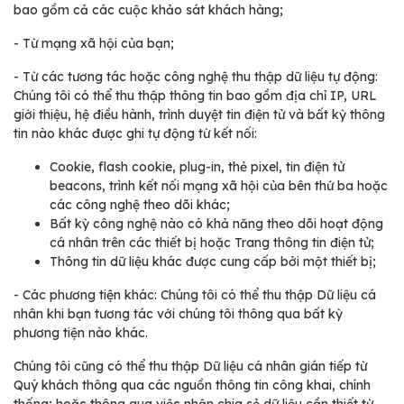
bao gồm cả các cuộc khảo sát khách hàng;
-
Từ mạng xã hội của bạn;
-
Từ các tương tác hoặc công nghệ thu thập dữ liệu tự động:
Chúng tôi có thể thu thập thông tin bao gồm địa chỉ IP, URL
giới thiệu, hệ điều hành, trình duyệt tin điện tử và bất kỳ thông
tin nào khác được ghi tự động từ kết nối:
Cookie, flash cookie, plug-in, thẻ pixel, tin điện tử
beacons, trình kết nối mạng xã hội của bên thứ ba hoặc
các công nghệ theo dõi khác;
Bất kỳ công nghệ nào có khả năng theo dõi hoạt động
cá nhân trên các thiết bị hoặc Trang thông tin điện tử;
Thông tin dữ liệu khác được cung cấp bởi một thiết bị;
-
Các phương tiện khác: Chúng tôi có thể thu thập Dữ liệu cá
nhân khi bạn tương tác với chúng tôi thông qua bất kỳ
phương tiện nào khác.
Chúng tôi cũng có thể thu thập Dữ liệu cá nhân gián tiếp từ
Quý khách thông qua các nguồn thông tin công khai, chính