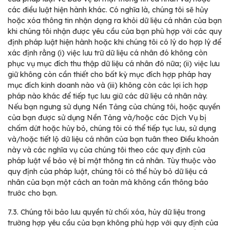
các điều luật hiện hành khác. Có nghĩa là, chúng tôi sẽ hủy
hoặc xóa thông tin nhận dạng ra khỏi dữ liệu cá nhân của bạn
khi chúng tôi nhận được yêu cầu của bạn phù hợp với các quy
định pháp luật hiện hành hoặc khi chúng tôi có lý do hợp lý để
xác định rằng (i) việc lưu trữ dữ liệu cá nhân đó không còn
phục vụ mục đích thu thập dữ liệu cá nhân đó nữa; (ii) việc lưu
giữ không còn cần thiết cho bất kỳ mục đích hợp pháp hay
mục đích kinh doanh nào và (iii) không còn các lợi ích hợp
pháp nào khác để tiếp tục lưu giữ các dữ liệu cá nhân này.
Nếu bạn ngưng sử dụng Nền Tảng của chúng tôi, hoặc quyền
của bạn được sử dụng Nền Tảng và/hoặc các Dịch Vụ bị
chấm dứt hoặc hủy bỏ, chúng tôi có thể tiếp tục lưu, sử dụng
và/hoặc tiết lộ dữ liệu cá nhân của bạn tuân theo Điều khoản
này và các nghĩa vụ của chúng tôi theo các quy định của
pháp luật về bảo vệ bí mật thông tin cá nhân. Tùy thuộc vào
quy định của pháp luật, chúng tôi có thể hủy bỏ dữ liệu cá
nhân của bạn một cách an toàn mà không cần thông báo
trước cho bạn.
7.3.
Chúng tôi bảo lưu quyền từ chối xóa, hủy dữ liệu trong
trường hợp yêu cầu của bạn không phù hợp với quy định của