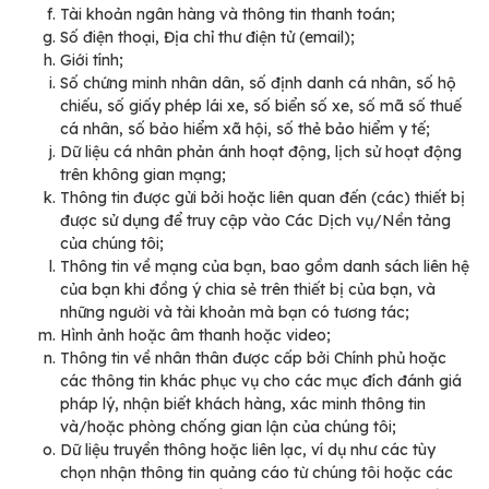
Tài khoản ngân hàng và thông tin thanh toán;
Số điện thoại, Địa chỉ thư điện tử (email);
Giới tính;
Số chứng minh nhân dân, số định danh cá nhân, số hộ
chiếu, số giấy phép lái xe, số biển số xe, số mã số thuế
cá nhân, số bảo hiểm xã hội, số thẻ bảo hiểm y tế;
Dữ liệu cá nhân phản ánh hoạt động, lịch sử hoạt động
trên không gian mạng;
Thông tin được gửi bởi hoặc liên quan đến (các) thiết bị
được sử dụng để truy cập vào Các Dịch vụ/Nền tảng
của chúng tôi;
Thông tin về mạng của bạn, bao gồm danh sách liên hệ
của bạn khi đồng ý chia sẻ trên thiết bị của bạn, và
những người và tài khoản mà bạn có tương tác;
Hình ảnh hoặc âm thanh hoặc video;
Thông tin về nhân thân được cấp bởi Chính phủ hoặc
các thông tin khác phục vụ cho các mục đích đánh giá
pháp lý, nhận biết khách hàng, xác minh thông tin
và/hoặc phòng chống gian lận của chúng tôi;
Dữ liệu truyền thông hoặc liên lạc, ví dụ như các tùy
chọn nhận thông tin quảng cáo từ chúng tôi hoặc các