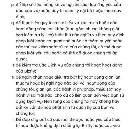
để lập số liệu thống kê và nghiên cứu đáp ứng yêu cầu
báo cáo và/hoặc duy trì quản lý nội bộ hoặc theo quy
định;
để thực hiện quy trình tìm hiểu và xác minh hoặc các
hoạt động sàng lọc khác (bao gồm nhưng không giới
hạn kiểm tra lý lịch) tuân thủ các nghĩa vụ theo quy định
pháp luật hoặc cơ quan nhà nước có thẩm quyền hoặc
các thủ tục kiểm soát rủi ro của chúng tôi, có thể được
pháp luật yêu cầu hoặc có thể đã được chúng tôi áp
dụng;
để kiểm tra Các Dịch Vụ của chúng tôi hoặc hoạt động
của Bizfly;
để ngăn chặn hoặc điều tra bất kỳ hoạt động gian lận
thực tế hoặc bị nghi ngờ nào đối với hoạt động của
chúng tôi, gian lận, các hành vi phi pháp, thiếu sót hay
hành vi sai trái nào, cho dù có liên quan đến việc bạn sử
dụng Dịch vụ/Nền tảng của chúng tôi hay không hay
bất kỳ vấn đề nào phát sinh từ quan hệ của bạn với
chúng tôi;
Để đáp ứng bất cứ các mối đe dọa hoặc yêu cầu thực
tế nào được khẳng định chống lại Bizfly hoặc các yêu