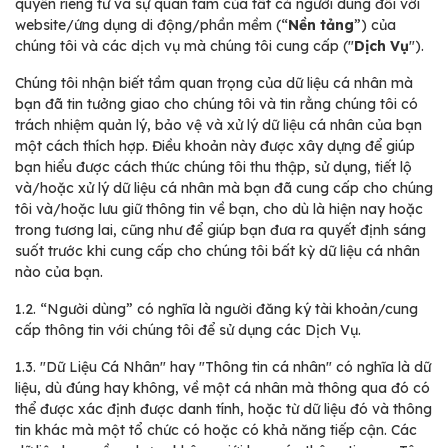
quyền riêng tư và sự quan tâm của tất cả người dùng đối với
website/ứng dụng di động/phần mềm (“
Nền tảng
”) của
chúng tôi và các dịch vụ mà chúng tôi cung cấp ("
Dịch Vụ
").
Chúng tôi nhận biết tầm quan trọng của dữ liệu cá nhân mà
bạn đã tin tưởng giao cho chúng tôi và tin rằng chúng tôi có
trách nhiệm quản lý, bảo vệ và xử lý dữ liệu cá nhân của bạn
một cách thích hợp. Điều khoản này được xây dựng để giúp
bạn hiểu được cách thức chúng tôi thu thập, sử dụng, tiết lộ
và/hoặc xử lý dữ liệu cá nhân mà bạn đã cung cấp cho chúng
tôi và/hoặc lưu giữ thông tin về bạn, cho dù là hiện nay hoặc
trong tương lai, cũng như để giúp bạn đưa ra quyết định sáng
suốt trước khi cung cấp cho chúng tôi bất kỳ dữ liệu cá nhân
nào của bạn.
1.2.
“Người dùng” có nghĩa là người đăng ký tài khoản/cung
cấp thông tin với chúng tôi để sử dụng các Dịch Vụ.
1.3.
"Dữ Liệu Cá Nhân" hay "Thông tin cá nhân" có nghĩa là dữ
liệu, dù đúng hay không, về một cá nhân mà thông qua đó có
thể được xác định được danh tính, hoặc từ dữ liệu đó và thông
tin khác mà một tổ chức có hoặc có khả năng tiếp cận. Các