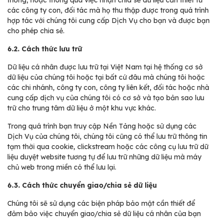
thống; hoặc thông qua việc nhận chia sẻ dữ liệu cần thiết từ
các công ty con, đối tác mà họ thu thập được trong quá trình
hợp tác với chúng tôi cung cấp Dịch Vụ cho bạn và được bạn
cho phép chia sẻ.
6.2. Cách thức lưu trữ
Dữ liệu cá nhân được lưu trữ tại Việt Nam tại hệ thống cơ sở
dữ liệu của chúng tôi hoặc tại bất cứ đâu mà chúng tôi hoặc
các chi nhánh, công ty con, công ty liên kết, đối tác hoặc nhà
cung cấp dịch vụ của chúng tôi có cơ sở và tạo bản sao lưu
trữ cho trung tâm dữ liệu ở một khu vực khác.
Trong quá trình bạn truy cập Nền Tảng hoặc sử dụng các
Dịch Vụ của chúng tôi, chúng tôi cũng có thể lưu trữ thông tin
tạm thời qua cookie, clickstream hoặc các công cụ lưu trữ dữ
liệu duyệt website tương tự để lưu trữ những dữ liệu mà máy
chủ web trong miền có thể lưu lại.
6.3. Cách thức chuyển giao/chia sẻ dữ liệu
Chúng tôi sẽ sử dụng các biện pháp bảo mật cần thiết để
đảm bảo việc chuyển giao/chia sẻ dữ liệu cá nhân của bạn