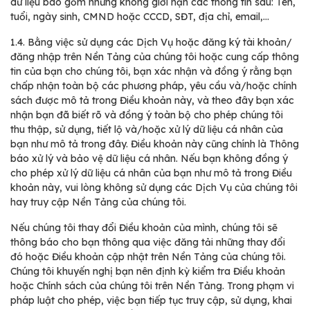
dữ liệu bao gồm nhưng không giới hạn các thông tin sau: Tên,
tuổi, ngày sinh, CMND hoặc CCCD, SĐT, địa chỉ, email,…
1.4.
Bằng việc sử dụng các Dịch Vụ hoặc đăng ký tài khoản/
đăng nhập trên Nền Tảng của chúng tôi hoặc cung cấp thông
tin của bạn cho chúng tôi, bạn xác nhận và đồng ý rằng bạn
chấp nhận toàn bộ các phương pháp, yêu cầu và/hoặc chính
sách được mô tả trong Điều khoản này, và theo đây bạn xác
nhận bạn đã biết rõ và đồng ý toàn bộ cho phép chúng tôi
thu thập, sử dụng, tiết lộ và/hoặc xử lý dữ liệu cá nhân của
bạn như mô tả trong đây. Điều khoản này cũng chính là Thông
báo xử lý và bảo vệ dữ liệu cá nhân. Nếu bạn không đồng ý
cho phép xử lý dữ liệu cá nhân của bạn như mô tả trong Điều
khoản này, vui lòng không sử dụng các Dịch Vụ của chúng tôi
hay truy cập Nền Tảng của chúng tôi.
Nếu chúng tôi thay đổi Điều khoản của mình, chúng tôi sẽ
thông báo cho bạn thông qua việc đăng tải những thay đổi
đó hoặc Điều khoản cập nhật trên Nền Tảng của chúng tôi.
Chúng tôi khuyến nghị bạn nên định kỳ kiểm tra Điều khoản
hoặc Chính sách của chúng tôi trên Nền Tảng. Trong phạm vi
pháp luật cho phép, việc bạn tiếp tục truy cập, sử dụng, khai