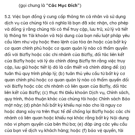
(gọi chung là “
Các Mục Đích
”)
5.2.
Việc bạn đồng ý cung cấp thông tin cá nhân và sử dụng
dịch vụ của chúng tôi có nghĩa là bạn đã xác nhận, cho phép
và đồng ý rằng chúng tôi có thể truy cập, lưu trữ, xử lý và tiết
lộ thông tin Tài khoản và Nội dung của bạn nếu luật pháp yêu
cầu làm như vậy hoặc theo lệnh của tòa án hoặc của bất kỳ
cơ quan chính phủ hoặc cơ quan quản lý nào có thẩm quyền
đối với Bizfly hoặc các chi nhánh của Bizfly, đối tác liên kết
của Bizfly hoặc với lý do chính đáng Bizfly tin rằng việc truy
cập, lưu giữ hoặc tiết lộ đó là cần thiết và chính đáng để: (a)
tuân thủ quy trình pháp lý; (b) tuân thủ yêu cầu từ bất kỳ cơ
quan chính phủ hoặc cơ quan quản lý nào có thẩm quyền đối
với Bizfly hoặc các chi nhánh có liên quan của Bizfly, đối tác
liên kết của Bizfly; (c) thực thi Điều khoản Dịch vụ, Chính sách,
quy trình, thỏa thuận khác của chúng tôi hoặc Chính sách Bảo
mật này; (d) phản hồi bất kỳ khiếu nại nào cho là nguy cơ
hoặc đang xảy ra trên thực tế để chống lại Bizfly hoặc các chi
nhánh có liên quan hoặc khiếu nại khác rằng bất kỳ Nội dung
nào vi phạm quyền của bên thứ ba; (e) đáp ứng các yêu cầu
của bạn về dịch vụ khách hàng; hoặc (f) bảo vệ quyền, tài