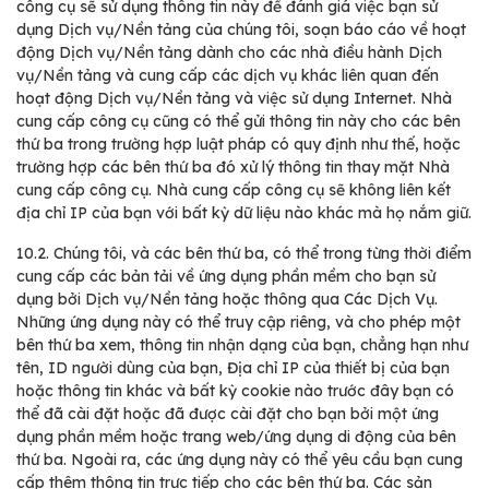
công cụ sẽ sử dụng thông tin này để đánh giá việc bạn sử
dụng Dịch vụ/Nền tảng của chúng tôi, soạn báo cáo về hoạt
động Dịch vụ/Nền tảng dành cho các nhà điều hành Dịch
vụ/Nền tảng và cung cấp các dịch vụ khác liên quan đến
hoạt động Dịch vụ/Nền tảng và việc sử dụng Internet. Nhà
cung cấp công cụ cũng có thể gửi thông tin này cho các bên
thứ ba trong trường hợp luật pháp có quy định như thế, hoặc
trường hợp các bên thứ ba đó xử lý thông tin thay mặt Nhà
cung cấp công cụ. Nhà cung cấp công cụ sẽ không liên kết
địa chỉ IP của bạn với bất kỳ dữ liệu nào khác mà họ nắm giữ.
10.2.
Chúng tôi, và các bên thứ ba, có thể trong từng thời điểm
cung cấp các bản tải về ứng dụng phần mềm cho bạn sử
dụng bởi Dịch vụ/Nền tảng hoặc thông qua Các Dịch Vụ.
Những ứng dụng này có thể truy cập riêng, và cho phép một
bên thứ ba xem, thông tin nhận dạng của bạn, chẳng hạn như
tên, ID người dùng của bạn, Địa chỉ IP của thiết bị của bạn
hoặc thông tin khác và bất kỳ cookie nào trước đây bạn có
thể đã cài đặt hoặc đã được cài đặt cho bạn bởi một ứng
dụng phần mềm hoặc trang web/ứng dụng di động của bên
thứ ba. Ngoài ra, các ứng dụng này có thể yêu cầu bạn cung
cấp thêm thông tin trực tiếp cho các bên thứ ba. Các sản