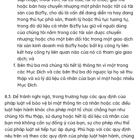
hoặc bán hay chuyển nhượng một phần hoặc tất cả tài
sản của Bizfly, cho dù là vấn đề đang diễn ra hay đang
trong thủ tục phá sản, thanh lý hoặc thủ tục tương tự,
trong đó dữ liệu cá nhân Bizfly lưu giữ về người dùng
của chúng tôi nằm trong các tài sản được chuyển
nhượng; hoặc cho một bên đối tác trong một giao dịch
tài sản kinh doanh mà Bizfly hoặc bất kỳ công ty liên
kết hay công ty liên quan nào của nó có tham gia giao
dịch; và
Bên thứ ba mà chúng tôi tiết lộ thông tin vì một trong
các Mục Đích và các bên thứ ba đó ngược lại họ sẽ thu
thập và xử lý dữ liệu cá nhân của bạn vì một hoặc nhiều
Mục Đích.
8.3.
Để tránh nghi ngờ, trong trường hợp các quy định của
pháp luật về bảo vệ bí mật thông tin cá nhân hoặc các điều
luật hiện hành khác cho phép một tổ chức chẳng hạn như
chúng tôi thu thập, sử dụng hoặc tiết lộ dữ liệu cá nhân của
bạn mà không cần sự đồng ý của bạn, sự cho phép như thế
của pháp luật sẽ tiếp tục áp dụng. Phù hợp với các quy định
nêu trên và theo các quy định của pháp luật hiện hành, chúng