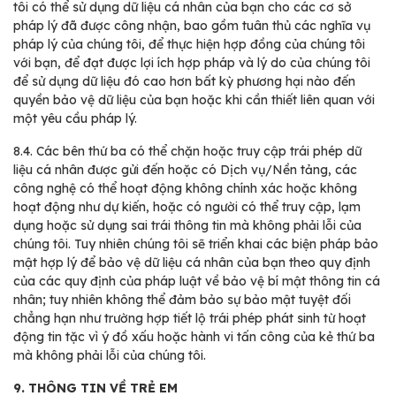
tôi có thể sử dụng dữ liệu cá nhân của bạn cho các cơ sở
pháp lý đã được công nhận, bao gồm tuân thủ các nghĩa vụ
pháp lý của chúng tôi, để thực hiện hợp đồng của chúng tôi
với bạn, để đạt được lợi ích hợp pháp và lý do của chúng tôi
để sử dụng dữ liệu đó cao hơn bất kỳ phương hại nào đến
quyền bảo vệ dữ liệu của bạn hoặc khi cần thiết liên quan với
một yêu cầu pháp lý.
8.4.
Các bên thứ ba có thể chặn hoặc truy cập trái phép dữ
liệu cá nhân được gửi đến hoặc có Dịch vụ/Nền tảng, các
công nghệ có thể hoạt động không chính xác hoặc không
hoạt động như dự kiến, hoặc có người có thể truy cập, lạm
dụng hoặc sử dụng sai trái thông tin mà không phải lỗi của
chúng tôi. Tuy nhiên chúng tôi sẽ triển khai các biện pháp bảo
mật hợp lý để bảo vệ dữ liệu cá nhân của bạn theo quy định
của các quy định của pháp luật về bảo vệ bí mật thông tin cá
nhân; tuy nhiên không thể đảm bảo sự bảo mật tuyệt đối
chẳng hạn như trường hợp tiết lộ trái phép phát sinh từ hoạt
động tin tặc vì ý đồ xấu hoặc hành vi tấn công của kẻ thứ ba
mà không phải lỗi của chúng tôi.
9. THÔNG TIN VỀ TRẺ EM