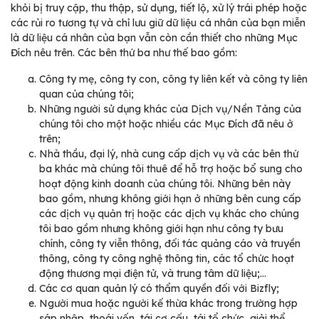
khỏi bị truy cập, thu thập, sử dụng, tiết lộ, xử lý trái phép hoặc
các rủi ro tương tự và chỉ lưu giữ dữ liệu cá nhân của bạn miễn
là dữ liệu cá nhân của bạn vẫn còn cần thiết cho những Mục
Đích nêu trên. Các bên thứ ba như thế bao gồm:
Công ty mẹ, công ty con, công ty liên kết và công ty liên
quan của chúng tôi;
Những người sử dụng khác của Dịch vụ/Nền Tảng của
chúng tôi cho một hoặc nhiều các Mục Đích đã nêu ở
trên;
Nhà thầu, đại lý, nhà cung cấp dịch vụ và các bên thứ
ba khác mà chúng tôi thuê để hỗ trợ hoặc bổ sung cho
hoạt động kinh doanh của chúng tôi. Những bên này
bao gồm, nhưng không giới hạn ở những bên cung cấp
các dịch vụ quản trị hoặc các dịch vụ khác cho chúng
tôi bao gồm nhưng không giới hạn như công ty bưu
chính, công ty viễn thông, đối tác quảng cáo và truyền
thông, công ty công nghệ thông tin, các tổ chức hoạt
động thương mại điện tử, và trung tâm dữ liệu;…
Các cơ quan quản lý có thẩm quyền đối với Bizfly;
Người mua hoặc người kế thừa khác trong trường hợp
sáp nhập, thoái vốn, tái cơ cấu, tái tổ chức, giải thể