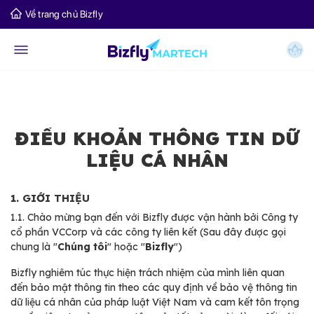
Về trang chủ Bizfly
ĐIỀU KHOẢN THÔNG TIN DỮ
LIỆU CÁ NHÂN
1. GIỚI THIỆU
1.1.
Chào mừng bạn đến với Bizfly được vận hành bởi Công ty
cổ phần VCCorp và các công ty liên kết (Sau đây được gọi
chung là "
Chúng tôi
" hoặc "
Bizfly
")
Bizfly nghiêm túc thực hiện trách nhiệm của mình liên quan
đến bảo mật thông tin theo các quy định về bảo vệ thông tin
dữ liệu cá nhân của pháp luật Việt Nam và cam kết tôn trọng