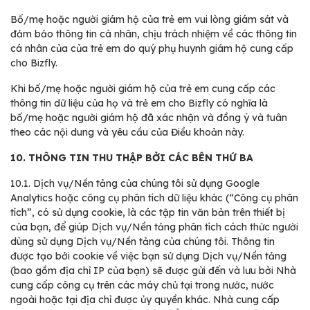
Bố/mẹ hoặc người giám hộ của trẻ em vui lòng giám sát và
đảm bảo thông tin cá nhân, chịu trách nhiệm về các thông tin
cá nhân của của trẻ em do quý phụ huynh giám hộ cung cấp
cho Bizfly.
Khi bố/mẹ hoặc người giám hộ của trẻ em cung cấp các
thông tin dữ liệu của họ và trẻ em cho Bizfly có nghĩa là
bố/mẹ hoặc người giám hộ đã xác nhận và đồng ý và tuân
theo các nội dung và yêu cầu của Điều khoản này.
10. THÔNG TIN THU THẬP BỞI CÁC BÊN THỨ BA
10.1.
Dịch vụ/Nền tảng của chúng tôi sử dụng Google
Analytics hoặc công cụ phân tích dữ liệu khác (“Công cụ phân
tích”, có sử dụng cookie, là các tập tin văn bản trên thiết bị
của bạn, để giúp Dịch vụ/Nền tảng phân tích cách thức người
dùng sử dụng Dịch vụ/Nền tảng của chúng tôi. Thông tin
được tạo bởi cookie về việc bạn sử dụng Dịch vụ/Nền tảng
(bao gồm địa chỉ IP của bạn) sẽ được gửi đến và lưu bởi Nhà
cung cấp công cụ trên các máy chủ tại trong nước, nước
ngoài hoặc tại địa chỉ được ủy quyền khác. Nhà cung cấp