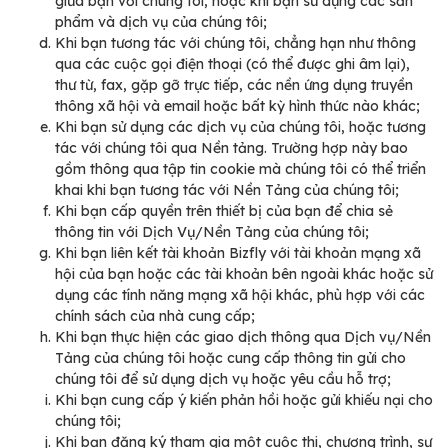
giữa bạn với chúng tôi, hoặc khi bạn sử dụng các sản
phẩm và dịch vụ của chúng tôi;
Khi bạn tương tác với chúng tôi, chẳng hạn như thông
qua các cuộc gọi điện thoại (có thể được ghi âm lại),
thư từ, fax, gặp gỡ trực tiếp, các nền ứng dụng truyền
thông xã hội và email hoặc bất kỳ hình thức nào khác;
Khi bạn sử dụng các dịch vụ của chúng tôi, hoặc tương
tác với chúng tôi qua Nền tảng. Trường hợp này bao
gồm thông qua tập tin cookie mà chúng tôi có thể triển
khai khi bạn tương tác với Nền Tảng của chúng tôi;
Khi bạn cấp quyền trên thiết bị của bạn để chia sẻ
thông tin với Dịch Vụ/Nền Tảng của chúng tôi;
Khi bạn liên kết tài khoản Bizfly với tài khoản mạng xã
hội của bạn hoặc các tài khoản bên ngoài khác hoặc sử
dụng các tính năng mạng xã hội khác, phù hợp với các
chính sách của nhà cung cấp;
Khi bạn thực hiện các giao dịch thông qua Dịch vụ/Nền
Tảng của chúng tôi hoặc cung cấp thông tin gửi cho
chúng tôi để sử dụng dịch vụ hoặc yêu cầu hỗ trợ;
Khi bạn cung cấp ý kiến phản hồi hoặc gửi khiếu nại cho
chúng tôi;
Khi bạn đăng ký tham gia một cuộc thi, chương trình, sự