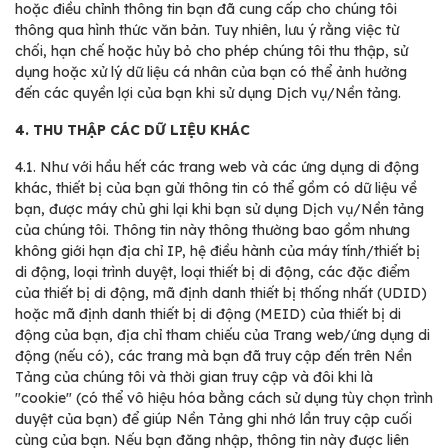
hoặc điều chỉnh thông tin bạn đã cung cấp cho chúng tôi
thông qua hình thức văn bản. Tuy nhiên, lưu ý rằng việc từ
chối, hạn chế hoặc hủy bỏ cho phép chúng tôi thu thập, sử
dụng hoặc xử lý dữ liệu cá nhân của bạn có thể ảnh hưởng
đến các quyền lợi của bạn khi sử dụng Dịch vụ/Nền tảng.
4. THU THẬP CÁC DỮ LIỆU KHÁC
4.1.
Như với hầu hết các trang web và các ứng dụng di động
khác, thiết bị của bạn gửi thông tin có thể gồm có dữ liệu về
bạn, được máy chủ ghi lại khi bạn sử dụng Dịch vụ/Nền tảng
của chúng tôi. Thông tin này thông thường bao gồm nhưng
không giới hạn địa chỉ IP, hệ điều hành của máy tính/thiết bị
di động, loại trình duyệt, loại thiết bị di động, các đặc điểm
của thiết bị di động, mã định danh thiết bị thống nhất (UDID)
hoặc mã định danh thiết bị di động (MEID) của thiết bị di
động của bạn, địa chỉ tham chiếu của Trang web/ứng dụng di
động (nếu có), các trang mà bạn đã truy cập đến trên Nền
Tảng của chúng tôi và thời gian truy cập và đôi khi là
"cookie" (có thể vô hiệu hóa bằng cách sử dụng tùy chọn trình
duyệt của bạn) để giúp Nền Tảng ghi nhớ lần truy cập cuối
cùng của bạn. Nếu bạn đăng nhập, thông tin này được liên