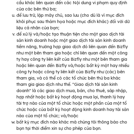
cầu khác liên quan đến các Nội dung vi phạm quy định
của các bên thứ ba;
để lưu trữ, lập máy chủ, sao lưu (cho dù là vì mục đích
khôi phục sau thảm họa hoặc mục đích khác) đối với dữ
liệu cá nhân của bạn;
để xử lý và/hoặc tạo thuận tiện cho một giao dịch tài
sản kinh doanh hoặc một giao dịch tài sản kinh doanh
tiềm năng, trường hợp giao dịch đó liên quan đến Bizfly
như một bên tham gia hoặc chỉ liên quan đến một công
ty hay công ty liên kết của Bizfly như một bên tham gia
hoặc liên quan đến Bizfly và/hoặc bất kỳ một hay nhiều
công ty hoặc công ty liên kết của Bizfly như (các) bên
tham gia, và có thể có các tổ chức bên thứ ba khác
tham gia giao dịch như thế. "Giao dịch tài sản kinh
doanh" là các giao dịch mua, bán, cho thuê, sáp nhập,
hợp nhất hoặc bất kỳ hoạt động mua lại, thanh lý hay
tài trợ nào của một tổ chức hoặc một phần của một tổ
chức hoặc của bất kỳ hoạt động kinh doanh hay tài sản
nào của một tổ chức; và/hoặc
bất kỳ mục đích nào khác mà chúng tôi thông báo cho
bạn tại thời điểm xin sự cho phép của bạn.