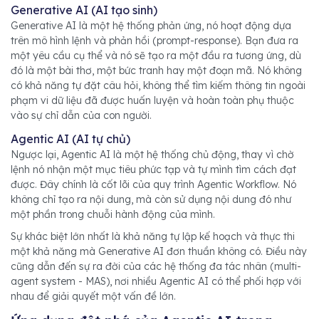
Generative AI (AI tạo sinh)
Generative AI là một hệ thống phản ứng, nó hoạt động dựa
trên mô hình lệnh và phản hồi (prompt-response). Bạn đưa ra
một yêu cầu cụ thể và nó sẽ tạo ra một đầu ra tương ứng, dù
đó là một bài thơ, một bức tranh hay một đoạn mã. Nó không
có khả năng tự đặt câu hỏi, không thể tìm kiếm thông tin ngoài
phạm vi dữ liệu đã được huấn luyện và hoàn toàn phụ thuộc
vào sự chỉ dẫn của con người.
Agentic AI (AI tự chủ)
Ngược lại, Agentic AI là một hệ thống chủ động, thay vì chờ
lệnh nó nhận một mục tiêu phức tạp và tự mình tìm cách đạt
được. Đây chính là cốt lõi của quy trình Agentic Workflow. Nó
không chỉ tạo ra nội dung, mà còn sử dụng nội dung đó như
một phần trong chuỗi hành động của mình.
Sự khác biệt lớn nhất là khả năng tự lập kế hoạch và thực thi
một khả năng mà Generative AI đơn thuần không có. Điều này
cũng dẫn đến sự ra đời của các hệ thống đa tác nhân (multi-
agent system - MAS), nơi nhiều Agentic AI có thể phối hợp với
nhau để giải quyết một vấn đề lớn.