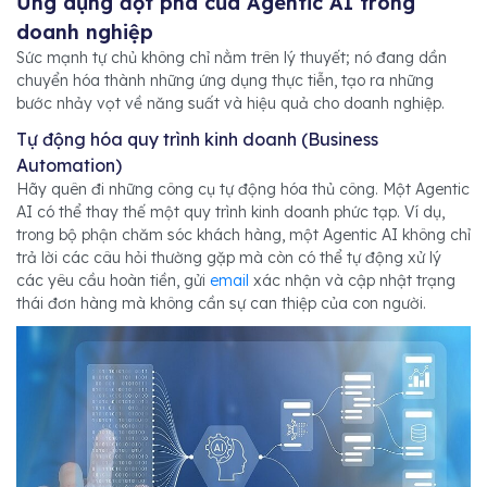
Ứng dụng đột phá của Agentic AI trong
doanh nghiệp
Sức mạnh tự chủ không chỉ nằm trên lý thuyết; nó đang dần
chuyển hóa thành những ứng dụng thực tiễn, tạo ra những
bước nhảy vọt về năng suất và hiệu quả cho doanh nghiệp.
Tự động hóa quy trình kinh doanh (Business
Automation)
Hãy quên đi những công cụ tự động hóa thủ công. Một Agentic
AI có thể thay thế một quy trình kinh doanh phức tạp. Ví dụ,
trong bộ phận chăm sóc khách hàng, một Agentic AI không chỉ
trả lời các câu hỏi thường gặp mà còn có thể tự động xử lý
các yêu cầu hoàn tiền, gửi
email
xác nhận và cập nhật trạng
thái đơn hàng mà không cần sự can thiệp của con người.