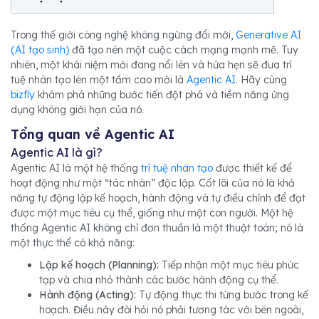
Trong thế giới công nghệ không ngừng đổi mới,
Generative AI
(AI tạo sinh)
đã tạo nên một cuộc cách mạng mạnh mẽ. Tuy
nhiên, một khái niệm mới đang nổi lên và hứa hẹn sẽ đưa trí
tuệ nhân tạo lên một tầm cao mới là
Agentic AI
. Hãy cùng
bizfly
khám phá những bước tiến đột phá và tiềm năng ứng
dụng không giới hạn của nó.
Tổng quan về Agentic AI
Agentic AI là gì?
Agentic AI là một hệ thống
trí tuệ nhân tạo
được thiết kế để
hoạt động như một “tác nhân” độc lập. Cốt lõi của nó là khả
năng tự động lập kế hoạch, hành động và tự điều chỉnh để đạt
được một mục tiêu cụ thể, giống như một con người. Một hệ
thống Agentic AI không chỉ đơn thuần là một thuật toán; nó là
một thực thể có khả năng:
Lập kế hoạch (Planning):
Tiếp nhận một mục tiêu phức
tạp và chia nhỏ thành các bước hành động cụ thể.
Hành động (Acting):
Tự động thực thi từng bước trong kế
hoạch. Điều này đòi hỏi nó phải tương tác với bên ngoài,