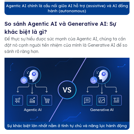
Agentic AI chính là cầu nối giữa AI hỗ trợ (assistive) và AI đồng
hành (autonomous)
So sánh Agentic AI và Generative AI: Sự
khác biệt là gì?
Để thực sự hiểu được sức mạnh của Agentic AI, chúng ta cần
đặt nó cạnh người tiền nhiệm của mình là Generative AI để so
sánh rõ ràng hơn.
Sự khác biệt lớn nhất nằm ở tính tự chủ và năng lực hành động