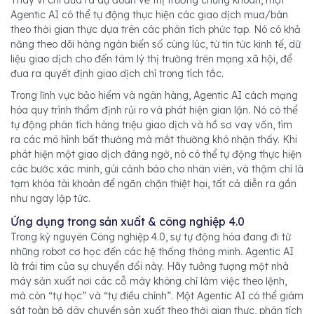
Agentic AI có thể tự động thực hiện các giao dịch mua/bán
theo thời gian thực dựa trên các phân tích phức tạp. Nó có khả
năng theo dõi hàng ngàn biến số cùng lúc, từ tin tức kinh tế, dữ
liệu giao dịch cho đến tâm lý thị trường trên mạng xã hội, để
đưa ra quyết định giao dịch chỉ trong tích tắc.
Trong lĩnh vực bảo hiểm và ngân hàng, Agentic AI cách mạng
hóa quy trình thẩm định rủi ro và phát hiện gian lận. Nó có thể
tự động phân tích hàng triệu giao dịch và hồ sơ vay vốn, tìm
ra các mô hình bất thường mà mắt thường khó nhận thấy. Khi
phát hiện một giao dịch đáng ngờ, nó có thể tự động thực hiện
các bước xác minh, gửi cảnh báo cho nhân viên, và thậm chí là
tạm khóa tài khoản để ngăn chặn thiệt hại, tất cả diễn ra gần
như ngay lập tức.
Ứng dụng trong sản xuất & công nghiệp 4.0
Trong kỷ nguyên Công nghiệp 4.0, sự tự động hóa đang đi từ
những robot cơ học đến các hệ thống thông minh. Agentic AI
là trái tim của sự chuyển đổi này. Hãy tưởng tượng một nhà
máy sản xuất nơi các cỗ máy không chỉ làm việc theo lệnh,
mà còn “tự học” và “tự điều chỉnh”. Một Agentic AI có thể giám
sát toàn bộ dây chuyền sản xuất theo thời gian thực, phân tích