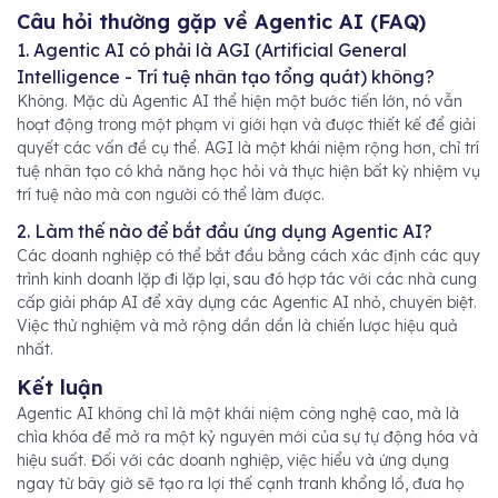
Câu hỏi thường gặp về Agentic AI (FAQ)
1. Agentic AI có phải là AGI (Artificial General
Intelligence - Trí tuệ nhân tạo tổng quát) không?
Không. Mặc dù Agentic AI thể hiện một bước tiến lớn, nó vẫn
hoạt động trong một phạm vi giới hạn và được thiết kế để giải
quyết các vấn đề cụ thể. AGI là một khái niệm rộng hơn, chỉ trí
tuệ nhân tạo có khả năng học hỏi và thực hiện bất kỳ nhiệm vụ
trí tuệ nào mà con người có thể làm được.
2. Làm thế nào để bắt đầu ứng dụng Agentic AI?
Các doanh nghiệp có thể bắt đầu bằng cách xác định các quy
trình kinh doanh lặp đi lặp lại, sau đó hợp tác với các nhà cung
cấp giải pháp AI để xây dựng các Agentic AI nhỏ, chuyên biệt.
Việc thử nghiệm và mở rộng dần dần là chiến lược hiệu quả
nhất.
Kết luận
Agentic AI không chỉ là một khái niệm công nghệ cao, mà là
chìa khóa để mở ra một kỷ nguyên mới của sự tự động hóa và
hiệu suất. Đối với các doanh nghiệp, việc hiểu và ứng dụng
ngay từ bây giờ sẽ tạo ra lợi thế cạnh tranh khổng lồ, đưa họ