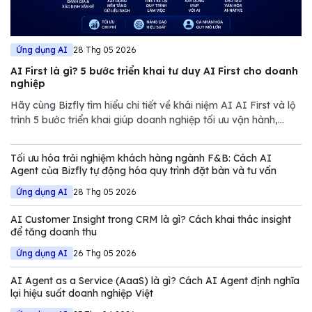
Ứng dụng AI
28 Thg 05 2026
AI First là gì? 5 bước triển khai tư duy AI First cho doanh
nghiệp
Hãy cùng Bizfly tìm hiểu chi tiết về khái niệm AI AI First và lộ
trình 5 bước triển khai giúp doanh nghiệp tối ưu vận hành,
giảm chi phí và nâng cao năng lực cạnh tranh trong thị trường
đầy biến động.
Tối ưu hóa trải nghiệm khách hàng ngành F&B: Cách AI
Agent của Bizfly tự động hóa quy trình đặt bàn và tư vấn
Ứng dụng AI
28 Thg 05 2026
AI Customer Insight trong CRM là gì? Cách khai thác insight
để tăng doanh thu
Ứng dụng AI
26 Thg 05 2026
AI Agent as a Service (AaaS) là gì? Cách AI Agent định nghĩa
lại hiệu suất doanh nghiệp Việt