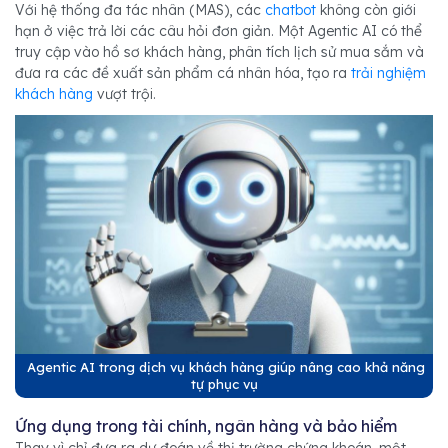
Với hệ thống đa tác nhân (MAS), các
chatbot
không còn giới
hạn ở việc trả lời các câu hỏi đơn giản. Một Agentic AI có thể
truy cập vào hồ sơ khách hàng, phân tích lịch sử mua sắm và
đưa ra các đề xuất sản phẩm cá nhân hóa, tạo ra
trải nghiệm
khách hàng
vượt trội.
Agentic AI trong dịch vụ khách hàng giúp nâng cao khả năng
tự phục vụ
Ứng dụng trong tài chính, ngân hàng và bảo hiểm
Thay vì chỉ đưa ra dự đoán về thị trường chứng khoán, một