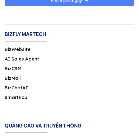
Khám phá ngay
BIZFLY MARTECH
BizWebsite
AI Sales Agent
BizCRM
BizMail
BizChatAI
SmartEdu
QUẢNG CÁO VÀ TRUYỀN THÔNG