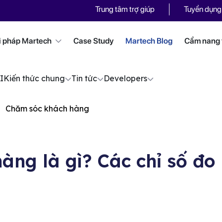
Trung tâm trợ giúp
Tuyển dụng
i pháp Martech
Case Study
Martech Blog
Cẩm nang t
I
Kiến thức chung
Tin tức
Developers
Chăm sóc khách hàng
àng là gì? Các chỉ số đo