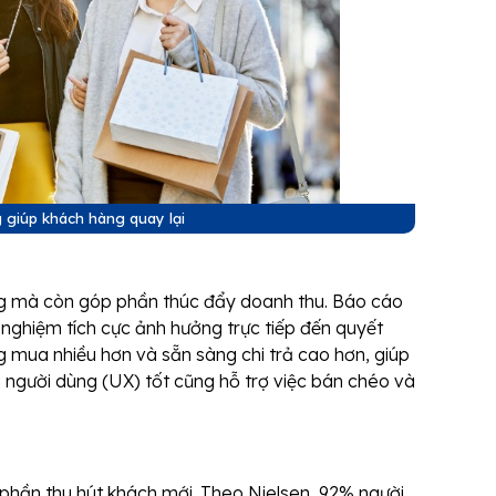
 giúp khách hàng quay lại
òng mà còn góp phần thúc đẩy doanh thu. Báo cáo
nghiệm tích cực ảnh hưởng trực tiếp đến quyết
 mua nhiều hơn và sẵn sàng chi trả cao hơn, giúp
 người dùng (UX) tốt cũng hỗ trợ việc bán chéo và
 phần thu hút khách mới. Theo Nielsen, 92% người