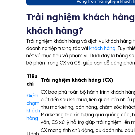
Vòng tròn trải nghiệm khách 
Trải nghiệm khách hàng 
khách hàng?
Trải nghiệm khách hàng và dịch vụ khách hàng t
doanh nghiệp tương tác với
khách hàng
. Tuy nh
nét về mục tiêu và phạm vi. Dưới đây là bảng so s
bộ phận trong CX và CS, giúp bạn dễ dàng phân 
Tiêu
Trải nghiệm khách hàng (CX)
chí
CX bao phủ toàn bộ hành trình khách hàng
Điểm
biết đến sau khi mua, liên quan đến nhiều
chạm
như marketing, bán hàng, chăm sóc khách
khách
Marketing tạo ấn tượng qua quảng cáo, b
hàng
vấn, CS xử lý hỗ trợ giúp trải nghiệm liền 
CX mang tính chủ động, dự đoán nhu cầu
Hành