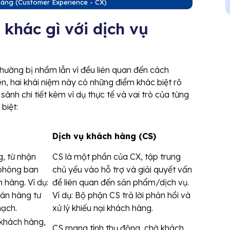
hàng (Customer Experience - CX)
khác gì với dịch vụ
hường bị nhầm lẫn vì đều liên quan đến cách
iên, hai khái niệm này có những điểm khác biệt rõ
ánh chi tiết kèm ví dụ thực tế và vai trò của từng
biệt:
Dịch vụ khách hàng (CS)
, từ nhận
CS là một phần của CX, tập trung
 phòng ban
chủ yếu vào hỗ trợ và giải quyết vấn
 hàng. Ví dụ:
đề liên quan đến sản phẩm/dịch vụ.
án hàng tư
Ví dụ: Bộ phận CS trả lời phản hồi và
mạch.
xử lý khiếu nại khách hàng.
 khách hàng,
CS mang tính thụ động, chờ khách