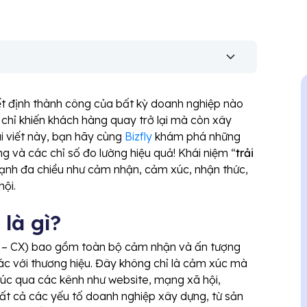
ết định thành công của bất kỳ doanh nghiệp nào
g chỉ khiến khách hàng quay trở lại mà còn xây
ài viết này, bạn hãy cùng
Bizfly
khám phá những
g và các chỉ số đo lường hiệu quả! Khái niệm “
trải
cạnh đa chiều như cảm nhận, cảm xúc, nhận thức,
hội.
là gì?
– CX) bao gồm toàn bộ cảm nhận và ấn tượng
tác với thương hiệu. Đây không chỉ là cảm xúc mà
 xúc qua các kênh như website, mạng xã hội,
t cả các yếu tố doanh nghiệp xây dựng, từ sản