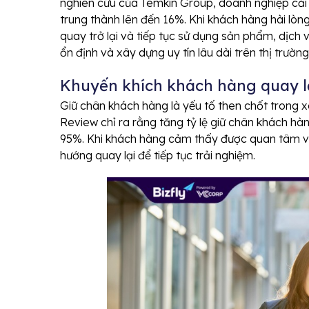
nghiên cứu của Temkin Group, doanh nghiệp cải 
trung thành lên đến 16%. Khi khách hàng hài lò
quay trở lại và tiếp tục sử dụng sản phẩm, dịch 
ổn định và xây dựng uy tín lâu dài trên thị trường
Khuyến khích khách hàng quay l
Giữ chân khách hàng là yếu tố then chốt trong
Review chỉ ra rằng tăng tỷ lệ giữ chân khách hà
95%. Khi khách hàng cảm thấy được quan tâm và
hướng quay lại để tiếp tục trải nghiệm.