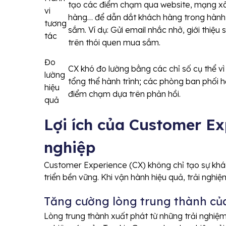
tạo các điểm chạm qua website, mạng xã
vi
hàng… để dẫn dắt khách hàng trong hành
tương
sắm. Ví dụ: Gửi email nhắc nhở, giới thiệ
tác
trên thói quen mua sắm.
Đo
CX khó đo lường bằng các chỉ số cụ thể vì
lường
tổng thể hành trình; các phòng ban phối h
hiệu
điểm chạm dựa trên phản hồi.
quả
Lợi ích của Customer Ex
nghiệp
Customer Experience (CX) không chỉ tạo sự khá
triển bền vững. Khi vận hành hiệu quả, trải nghi
Tăng cường lòng trung thành củ
Lòng trung thành xuất phát từ những trải nghiệ