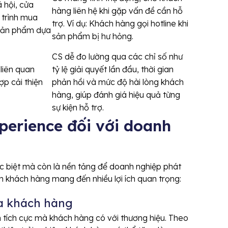
 hội, cửa
hàng liên hệ khi gặp vấn đề cần hỗ
 trình mua
trợ. Ví dụ: Khách hàng gọi hotline khi
u sản phẩm dựa
sản phẩm bị hư hỏng.
CS dễ đo lường qua các chỉ số như
 liên quan
tỷ lệ giải quyết lần đầu, thời gian
ợp cải thiện
phản hồi và mức độ hài lòng khách
hàng, giúp đánh giá hiệu quả từng
sự kiện hỗ trợ.
perience đối với doanh
c biệt mà còn là nền tảng để doanh nghiệp phát
ệm khách hàng mang đến nhiều lợi ích quan trọng:
a khách hàng
m tích cực mà khách hàng có với thương hiệu. Theo