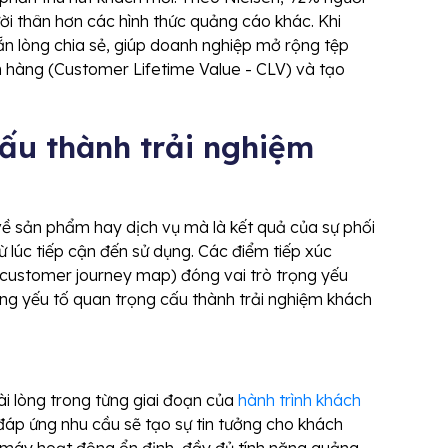
gười thân hơn các hình thức quảng cáo khác. Khi
sẵn lòng chia sẻ, giúp doanh nghiệp mở rộng tệp
h hàng (Customer Lifetime Value - CLV) và tạo
cấu thành trải nghiệm
ề sản phẩm hay dịch vụ mà là kết quả của sự phối
ừ lúc tiếp cận đến sử dụng. Các điểm tiếp xúc
(customer journey map) đóng vai trò trọng yếu
ững yếu tố quan trọng cấu thành trải nghiệm khách
i lòng trong từng giai đoạn của
hành trình khách
áp ứng nhu cầu sẽ tạo sự tin tưởng cho khách