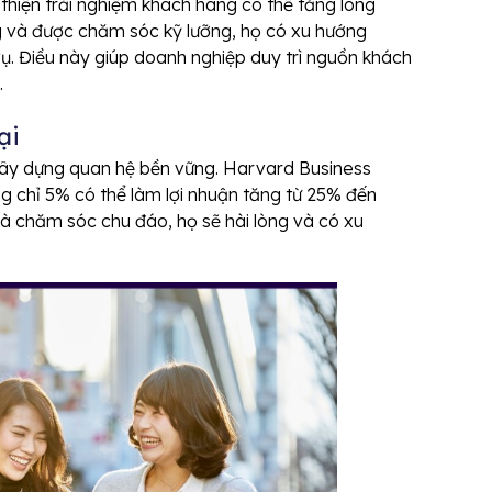
thiện trải nghiệm khách hàng có thể tăng lòng
ng và được chăm sóc kỹ lưỡng, họ có xu hướng
vụ. Điều này giúp doanh nghiệp duy trì nguồn khách
.
ại
 xây dựng quan hệ bền vững. Harvard Business
ng chỉ 5% có thể làm lợi nhuận tăng từ 25% đến
 chăm sóc chu đáo, họ sẽ hài lòng và có xu