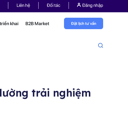
Liên hệ
Đối tác
Đăng nhập
riển khai
B2B Market
Đặt lịch tư vấn
 lường trải nghiệm