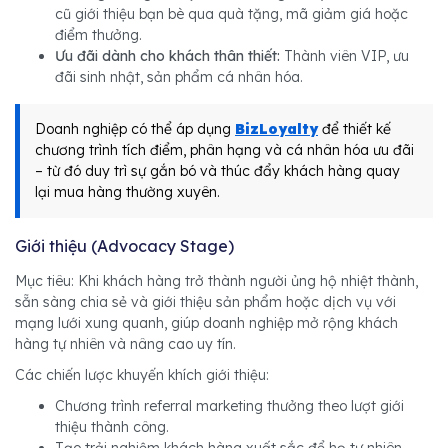
cũ giới thiệu bạn bè qua quà tặng, mã giảm giá hoặc
điểm thưởng.
Ưu đãi dành cho khách thân thiết:
Thành viên VIP, ưu
đãi sinh nhật, sản phẩm cá nhân hóa.
Doanh nghiệp có thể áp dụng
BizLoyalty
để thiết kế
chương trình tích điểm, phân hạng và cá nhân hóa ưu đãi
– từ đó duy trì sự gắn bó và thúc đẩy khách hàng quay
lại mua hàng thường xuyên.
Giới thiệu (Advocacy Stage)
Mục tiêu: Khi khách hàng trở thành người ủng hộ nhiệt thành,
sẵn sàng chia sẻ và giới thiệu sản phẩm hoặc dịch vụ với
mạng lưới xung quanh, giúp doanh nghiệp mở rộng khách
hàng tự nhiên và nâng cao uy tín.
Các chiến lược khuyến khích giới thiệu:
Chương trình referral marketing thưởng theo lượt giới
thiệu thành công.
Tạo trải nghiệm khách hàng xuất sắc để họ tự nhiên