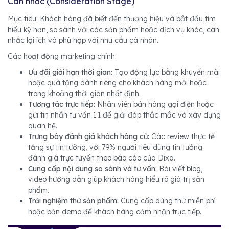
Cân nhắc (Consideration Stage)
Mục tiêu: Khách hàng đã biết đến thương hiệu và bắt đầu tìm
hiểu kỹ hơn, so sánh với các sản phẩm hoặc dịch vụ khác, cân
nhắc lợi ích và phù hợp với nhu cầu cá nhân.
Các hoạt động marketing chính:
Ưu đãi giới hạn thời gian:
Tạo động lực bằng khuyến mãi
hoặc quà tặng dành riêng cho khách hàng mới hoặc
trong khoảng thời gian nhất định.
Tương tác trực tiếp:
Nhân viên bán hàng gọi điện hoặc
gửi tin nhắn tư vấn 1:1 để giải đáp thắc mắc và xây dựng
quan hệ.
Trưng bày đánh giá khách hàng cũ:
Các review thực tế
tăng sự tin tưởng, với 79% người tiêu dùng tin tưởng
đánh giá trực tuyến theo báo cáo của Dixa.
Cung cấp nội dung so sánh và tư vấn:
Bài viết blog,
video hướng dẫn giúp khách hàng hiểu rõ giá trị sản
phẩm.
Trải nghiệm thử sản phẩm:
Cung cấp dùng thử miễn phí
hoặc bản demo để khách hàng cảm nhận trực tiếp.