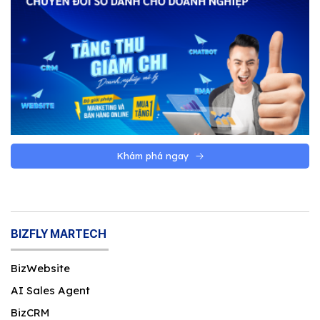
Khám phá ngay
BIZFLY MARTECH
BizWebsite
AI Sales Agent
BizCRM