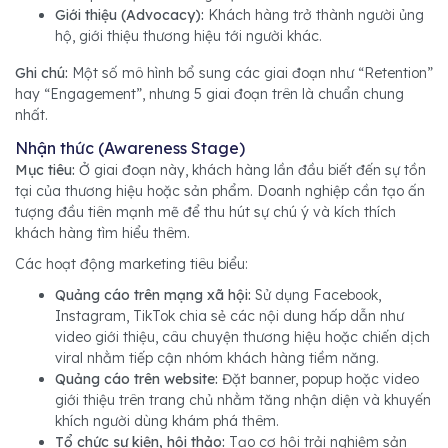
Giới thiệu (Advocacy):
Khách hàng trở thành người ủng
hộ, giới thiệu thương hiệu tới người khác.
Ghi chú:
Một số mô hình bổ sung các giai đoạn như “Retention”
hay “Engagement”, nhưng 5 giai đoạn trên là chuẩn chung
nhất.
Nhận thức (Awareness Stage)
Mục tiêu:
Ở giai đoạn này, khách hàng lần đầu biết đến sự tồn
tại của thương hiệu hoặc sản phẩm. Doanh nghiệp cần tạo ấn
tượng đầu tiên mạnh mẽ để thu hút sự chú ý và kích thích
khách hàng tìm hiểu thêm.
Các hoạt động marketing tiêu biểu:
Quảng cáo trên mạng xã hội:
Sử dụng Facebook,
Instagram, TikTok chia sẻ các nội dung hấp dẫn như
video giới thiệu, câu chuyện thương hiệu hoặc chiến dịch
viral nhằm tiếp cận nhóm khách hàng tiềm năng.
Quảng cáo trên website:
Đặt banner, popup hoặc video
giới thiệu trên trang chủ nhằm tăng nhận diện và khuyến
khích người dùng khám phá thêm.
Tổ chức sự kiện, hội thảo:
Tạo cơ hội trải nghiệm sản