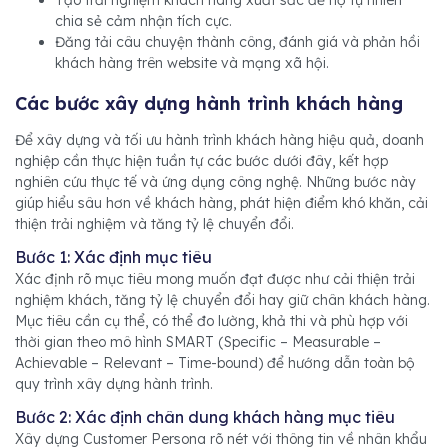
chia sẻ cảm nhận tích cực.
Đăng tải câu chuyện thành công, đánh giá và phản hồi
khách hàng trên website và mạng xã hội.
Các bước xây dựng hành trình khách hàng
Để xây dựng và tối ưu hành trình khách hàng hiệu quả, doanh
nghiệp cần thực hiện tuần tự các bước dưới đây, kết hợp
nghiên cứu thực tế và ứng dụng công nghệ. Những bước này
giúp hiểu sâu hơn về khách hàng, phát hiện điểm khó khăn, cải
thiện trải nghiệm và tăng tỷ lệ chuyển đổi.
Bước 1: Xác định mục tiêu
Xác định rõ mục tiêu mong muốn đạt được như cải thiện trải
nghiệm khách, tăng tỷ lệ chuyển đổi hay giữ chân khách hàng.
Mục tiêu cần cụ thể, có thể đo lường, khả thi và phù hợp với
thời gian theo mô hình SMART (Specific – Measurable –
Achievable – Relevant – Time-bound) để hướng dẫn toàn bộ
quy trình xây dựng hành trình.
Bước 2: Xác định chân dung khách hàng mục tiêu
Xây dựng Customer Persona rõ nét với thông tin về nhân khẩu