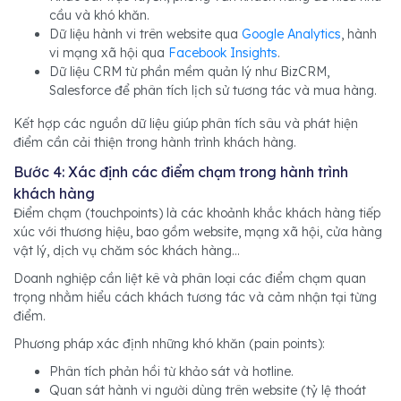
cầu và khó khăn.
Dữ liệu hành vi trên website qua
Google Analytics
, hành
vi mạng xã hội qua
Facebook Insights
.
Dữ liệu CRM từ phần mềm quản lý như BizCRM,
Salesforce để phân tích lịch sử tương tác và mua hàng.
Kết hợp các nguồn dữ liệu giúp phân tích sâu và phát hiện
điểm cần cải thiện trong hành trình khách hàng.
Bước 4: Xác định các điểm chạm trong hành trình
khách hàng
Điểm chạm (touchpoints) là các khoảnh khắc khách hàng tiếp
xúc với thương hiệu, bao gồm website, mạng xã hội, cửa hàng
vật lý, dịch vụ chăm sóc khách hàng…
Doanh nghiệp cần liệt kê và phân loại các điểm chạm quan
trọng nhằm hiểu cách khách tương tác và cảm nhận tại từng
điểm.
Phương pháp xác định những khó khăn (pain points):
Phân tích phản hồi từ khảo sát và hotline.
Quan sát hành vi người dùng trên website (tỷ lệ thoát