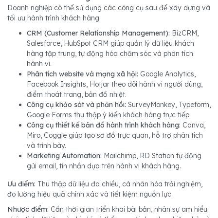
Doanh nghiệp có thể sử dụng các công cụ sau để xây dựng và
tối ưu hành trình khách hàng:
CRM (Customer Relationship Management):
BizCRM,
Salesforce, HubSpot CRM giúp quản lý dữ liệu khách
hàng tập trung, tự động hóa chăm sóc và phân tích
hành vi.
Phân tích website và mạng xã hội:
Google Analytics,
Facebook Insights, Hotjar theo dõi hành vi người dùng,
điểm thoát trang, bản đồ nhiệt.
Công cụ khảo sát và phản hồi:
SurveyMonkey, Typeform,
Google Forms thu thập ý kiến khách hàng trực tiếp.
Công cụ thiết kế bản đồ hành trình khách hàng:
Canva,
Miro, Coggle giúp tạo sơ đồ trực quan, hỗ trợ phân tích
và trình bày.
Marketing Automation:
Mailchimp, RD Station tự động
gửi email, tin nhắn dựa trên hành vi khách hàng.
Ưu điểm:
Thu thập dữ liệu đa chiều, cá nhân hóa trải nghiệm,
đo lường hiệu quả chính xác và tiết kiệm nguồn lực.
Nhược điểm:
Cần thời gian triển khai bài bản, nhân sự am hiểu