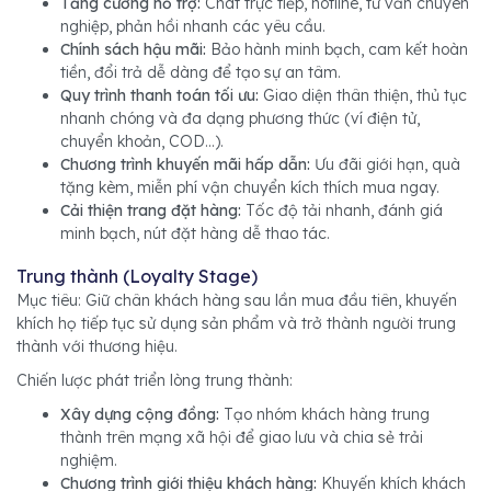
Tăng cường hỗ trợ:
Chat trực tiếp, hotline, tư vấn chuyên
nghiệp, phản hồi nhanh các yêu cầu.
Chính sách hậu mãi:
Bảo hành minh bạch, cam kết hoàn
tiền, đổi trả dễ dàng để tạo sự an tâm.
Quy trình thanh toán tối ưu:
Giao diện thân thiện, thủ tục
nhanh chóng và đa dạng phương thức (ví điện tử,
chuyển khoản, COD...).
Chương trình khuyến mãi hấp dẫn:
Ưu đãi giới hạn, quà
tặng kèm, miễn phí vận chuyển kích thích mua ngay.
Cải thiện trang đặt hàng:
Tốc độ tải nhanh, đánh giá
minh bạch, nút đặt hàng dễ thao tác.
Trung thành (Loyalty Stage)
Mục tiêu: Giữ chân khách hàng sau lần mua đầu tiên, khuyến
khích họ tiếp tục sử dụng sản phẩm và trở thành người trung
thành với thương hiệu.
Chiến lược phát triển lòng trung thành:
Xây dựng cộng đồng:
Tạo nhóm khách hàng trung
thành trên mạng xã hội để giao lưu và chia sẻ trải
nghiệm.
Chương trình giới thiệu khách hàng:
Khuyến khích khách