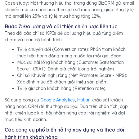
Case study: Một thương hiệu thời trang dùng BizCRM gửi email
khuyến mãi cá nhân hóa theo lịch sử mua hàng, giúp tăng tỷ lệ
mở email lên 25% và tỷ lệ mua hàng tăng 12%.
Bước 7: Đo lường và cải thiện chiến lược liên tục
Theo dõi các chỉ số KPIs để đo lường hiệu quả từng điểm
chạm và toàn bộ hành trình:
Tỷ lệ chuyển đổi (Conversion rate): Phần trăm khách
thực hiện hành động mong muốn tại mỗi giai đoạn.
Mức độ hài lòng khách hàng (Customer Satisfaction
Score - CSAT): Đánh giá chất lượng trải nghiệm.
Chỉ số Khuyến nghị ròng (Net Promoter Score - NPS):
Xác định mức độ khách giới thiệu sản phẩm.
Tỷ lệ giữ chân khách hàng (Retention rate).
Sử dụng công cụ
Google Analytics
,
Hotjar
, khảo sát khách
hàng hoặc CRM để thu thập dữ liệu. Dựa trên phân tích, cập
nhật chiến lược kịp thời nhằm nâng cao trải nghiệm và đạt
mục tiêu kinh doanh.
Các công cụ phổ biến hỗ trợ xây dựng và theo dõi
hành trình khách hàng