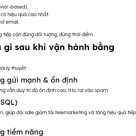
vior-based).
 có hiệu quả cao nhất.
mở email.
 tiếp cận đúng đối tượng, đúng thời điểm.
ả gì sau khi vận hành bằng
i lý thuyết:
ng gửi mạnh & ổn định
ng vẫn duy trì độ ổn định cao, ít bị rơi vào spam.
(SQL)
, giúp đội sale giảm tải telemarketing và tăng hiệu quả tiếp
g tiềm năng