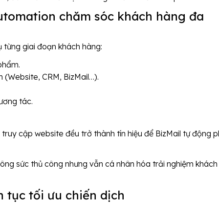
utomation chăm sóc khách hàng đa
ụ từng giai đoạn khách hàng:
 phẩm.
 (Website, CRM, BizMail…).
ương tác.
 truy cập website đều trở thành tín hiệu để BizMail tự động 
công sức thủ công nhưng vẫn cá nhân hóa trải nghiệm khách
 tục tối ưu chiến dịch