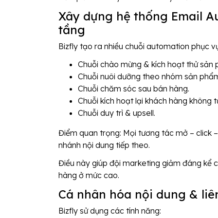
Xây dựng hệ thống Email A
tầng
Bizfly tạo ra nhiều chuỗi automation phục v
Chuỗi chào mừng & kích hoạt thử sản
Chuỗi nuôi dưỡng theo nhóm sản phẩm
Chuỗi chăm sóc sau bán hàng.
Chuỗi kích hoạt lại khách hàng không t
Chuỗi duy trì & upsell.
Điểm quan trọng: Mọi tương tác mở – click –
nhánh nội dung tiếp theo.
Điều này giúp đội marketing giảm đáng kể 
hàng ở mức cao.
Cá nhân hóa nội dung & liên
Bizfly sử dụng các tính năng: