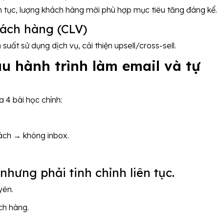
 tục, lượng khách hàng mới phù hợp mục tiêu tăng đáng kể.
hách hàng (CLV)
uất sử dụng dịch vụ, cải thiện upsell/cross-sell.
au hành trình làm email và tự
a 4 bài học chính:
ách → không inbox.
nhưng phải tinh chỉnh liên tục.
yên.
ách hàng.